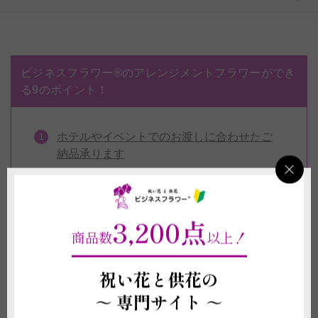
ビジネスフラワー®のアレンジメントフラワーができ
る9のポイント！
ホテルやイベントでのお渡しに合わせたご
納品承ります
メッセージカードを1枚無料対応
好きな花材・カラーでの作成承ります
3,200点
個性的なデザイナーから選べるアレンジメ
商品数
以上！
ント
季節（旬）のお花の商品もご用意
祝い花と供花の
ブルーやパープルなど珍しい色もお届けい
～
専門サイト ～
たします