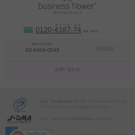
0120-
4
1
8
7
-
7
4
（携帯・PHS 可）
FAXでのご注文
FAX申込書
03-6404-0045
お問い合わせ
当店は、個人情報の適切な取り扱いを行う会社にのみ許可される
「プライバシーマーク」の付与認定を受けています。
当店は、公益社団法人日本通信販売協会の正会員です。