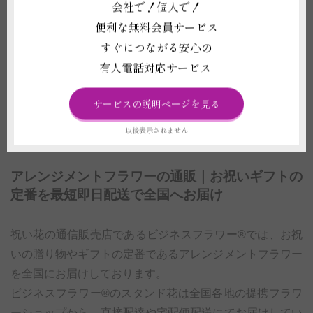
会社で！個人で！
お届けするお花のお写真をお送りいたしま
便利な無料会員サービス
す
すぐにつながる安心の
当日の配送も承ります
有人電話対応サービス
電報（祝電・弔電）を1通無料で同封いた
します
サービスの説明ページを見る
以後表示されません
アレンジメントフラワーの通販｜お祝いギフトの
定番を最短即日配送で全国へお届け
祝い花の通信販売店であるビジネスフラワー®では、お祝
いの贈り物やギフトの定番であるアレンジメントフラワー
を全国にお届けしております。
ビジネスフラワー®のスタンド花は全国各地の提携フラワ
ーショップから、直接配達や宅配便配送にてお届けしてい