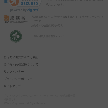
このサイトは個人情報保護のため、SSL暗号化通信を
導入しています。
当店は総務省認可の「特定信書便事業許可」を受けたフラワーショ
ップです。
総務省特定信書便事業許可状
一般財団法人日本花普及センター
特定商取引法に基づく表記
著作権・商標登録について
リンク・バナー
プライバシーポリシー
サイトマップ
「ビジネスフラワー®」はワールドコーポレーション株式会社の登
録商標です。
©World Corporation. All Right Reserved.