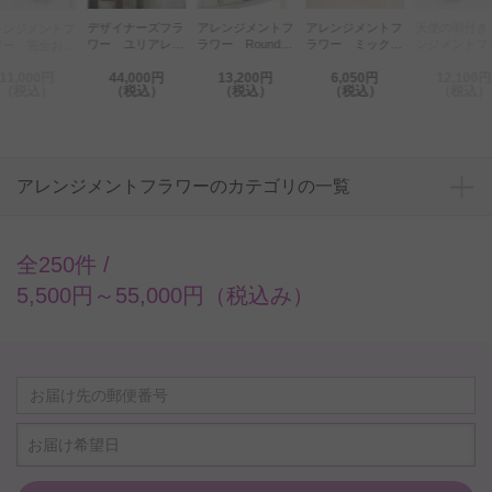
アレンジメントフ
天使の羽付き
デザイナーズフラ
アレンジメントフ
レンジメントフ
ラワー ミックス
ンジメントフ
ワー ユリアレン
ラワー Round
ワー 完全おま
ローズBOX（スク
ー プチ・コ
ジメント 【エレ
Basket（黄色・オ
せ1万円コース
11,000円
44,000円
13,200円
6,050円
12,100円
エア・赤系）
型スタンド 
ガントリリー】
レンジ系）
（税込）
（税込）
（税込）
（税込）
（税込）
ジェルオレン
4万円コース
アレンジメントフラワーのカテゴリの一覧
全250件 /
5,500円～55,000円（税込み）
お届け希望日