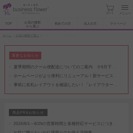
カート
メニュー
お花の種類
TOP
初めての方
法人の方
マイページ
から選ぶ
ホーム
お花の種類で選ぶ
アレンジメントフラワー
重要なお知らせ
夏季期間のクール便配送についてのご案内 ※9月下旬頃まで
ホームページがより便利にリニューアル！新サービスもスタート（5/8付）
事前に名札レイアウトを確認したい！「レイアウター機能」と「名札・メッセージカード作成無料代行サービス」のご案内
商品PR&お知らせ
2026/8/1～8/29の営業時間と各種対応サービスにつきまして
お盆に贈りたいお仏壇周りのお供え花特集