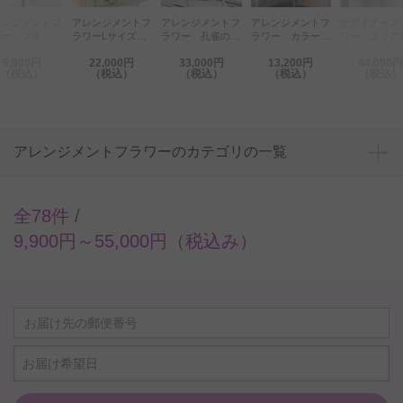
レンジメントフ
アレンジメントフ
アレンジメントフ
アレンジメントフ
デザイナーズ
ワー プチ・コ
ラワー 孔雀の羽
ラワー カラー
ラワーLサイズ
ワー ユリア
ン型スタンド
付きおまかせ仕立
（白）Lサイズ
Refreshing
ジメント 【
9,900円
22,000円
33,000円
13,200円
44,000円
クティブレッド
て シック（Lサ
Coolness（グリ
ガントリリ
（税込）
（税込）
（税込）
（税込）
（税込）
Lサイズ）
イズ）
ーン・白系）
4万円コース
アレンジメントフラワーのカテゴリの一覧
全78件 /
9,900円～55,000円（税込み）
お届け希望日