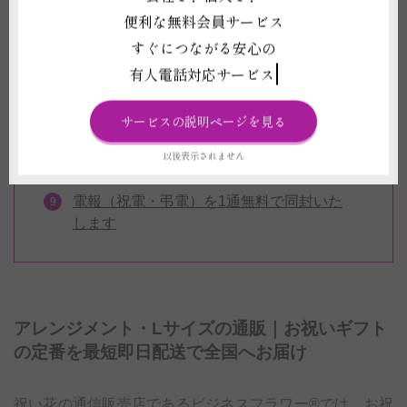
ント
便利な無料会員サービス
季節（旬）のお花の商品もご用意
すぐにつながる安心の
ブルーやパープルなど珍しい色もお届けい
有人電話対応サービス
たします
お届けするお花のお写真をお送りいたしま
サービスの説明ページを見る
す
以後表示されません
当日の配送も承ります
電報（祝電・弔電）を1通無料で同封いた
します
アレンジメント・Lサイズの通販｜お祝いギフト
の定番を最短即日配送で全国へお届け
祝い花の通信販売店であるビジネスフラワー®では、お祝