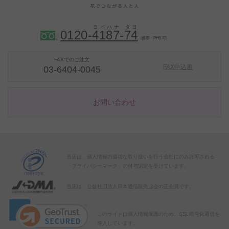
0120-
4
1
8
7
-
7
4
（携帯・PHS 可）
FAXでのご注文
FAX申込書
03-6404-0045
お問い合わせ
当店は、個人情報の適切な取り扱いを行う会社にのみ許可される
「プライバシーマーク」の付与認定を受けています。
当店は、公益社団法人日本通信販売協会の正会員です。
このサイトは個人情報保護のため、SSL暗号化通信を
導入しています。