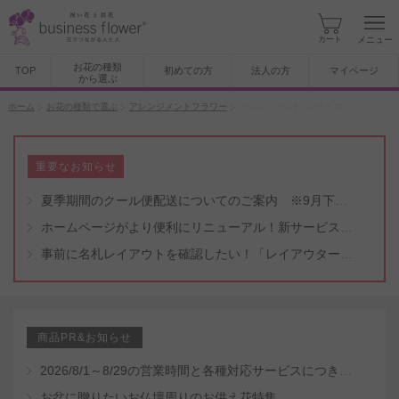
カート
メニュー
お花の種類
TOP
初めての方
法人の方
マイページ
から選ぶ
ホーム
お花の種類で選ぶ
アレンジメントフラワー
アレンジメント・Lサイズ
重要なお知らせ
夏季期間のクール便配送についてのご案内 ※9月下旬頃まで
ホームページがより便利にリニューアル！新サービスもスタート（5/8付）
事前に名札レイアウトを確認したい！「レイアウター機能」と「名札・メッセージカード作成無料代行サービス」のご案内
商品PR&お知らせ
2026/8/1～8/29の営業時間と各種対応サービスにつきまして
お盆に贈りたいお仏壇周りのお供え花特集