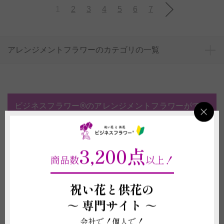
1
2
3
4
5
6
7
アレンジメントフラワーのカテゴリの一覧
ビジネスフラワー®のアレンジメントフラワーができ
る9のポイント！
3,200点
ホテルやイベントでのお渡しに合わせたご
商品数
以上！
納品承ります
メッセージカードを1枚無料対応
祝い花と供花の
好きな花材・カラーでの作成承ります
～
専門サイト ～
個性的なデザイナーから選べるアレンジメ
会社で！個人で！