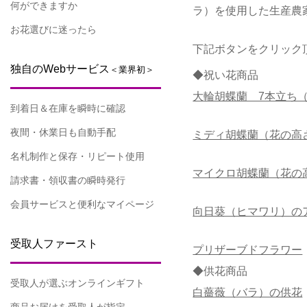
何ができますか
ラ）を使用した生産農
お花選びに迷ったら
下記ボタンをクリック
独自のWebサービス
＜業界初＞
◆祝い花商品
大輪胡蝶蘭 7本立ち
到着日＆在庫を瞬時に確認
夜間・休業日も自動手配
ミディ胡蝶蘭（花の高さ
名札制作と保存・リピート使用
マイクロ胡蝶蘭（花の高
請求書・領収書の瞬時発行
会員サービスと便利なマイページ
向日葵（ヒマワリ）の
受取人ファースト
プリザーブドフラワー
◆供花商品
受取人が選ぶオンラインギフト
白薔薇（バラ）の供花