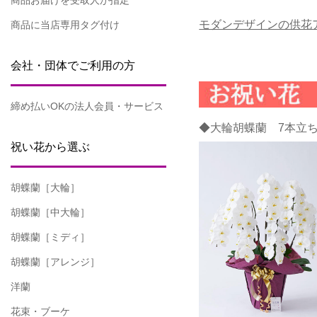
商品お届けを受取人が指定
モダンデザインの供花
商品に当店専用タグ付け
会社・団体でご利用の方
締め払いOKの法人会員・サービス
◆大輪胡蝶蘭 7本立
祝い花から選ぶ
胡蝶蘭［大輪］
胡蝶蘭［中大輪］
胡蝶蘭［ミディ］
胡蝶蘭［アレンジ］
洋蘭
花束・ブーケ