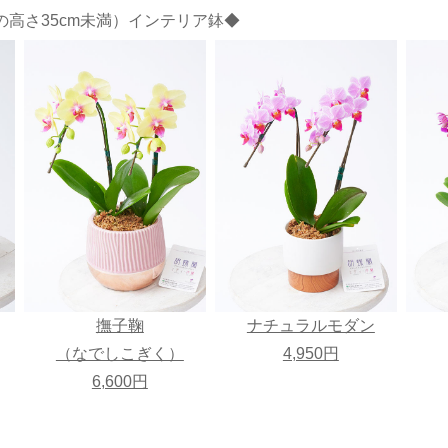
高さ35cm未満）インテリア鉢◆
撫子鞠
ナチュラルモダン
（なでしこぎく）
4,950円
6,600円