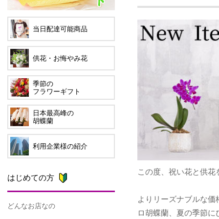
当日配達可能商品
供花・お悔やみ花
季節の
フラワーギフト
日本最高峰の
胡蝶蘭
利用企業様の紹介
この度、祝い花と供花
はじめての方
よりリーズナブルな価
どんなお店なの
ロ胡蝶蘭、夏の季節に