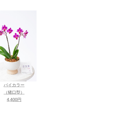
バイカラー
（猪口型）
4,400円