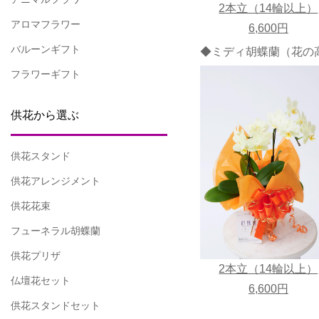
2本立（14輪以上）
アロマフラワー
6,600円
バルーンギフト
◆ミディ胡蝶蘭（花の高
フラワーギフト
供花から選ぶ
供花スタンド
供花アレンジメント
供花花束
フューネラル胡蝶蘭
供花プリザ
2本立（14輪以上）
仏壇花セット
6,600円
供花スタンドセット