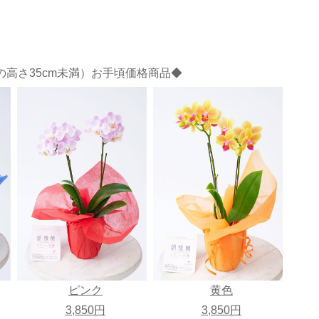
高さ35cm未満）お手頃価格商品◆
ピンク
黄色
3,850円
3,850円