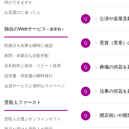
何ができますか
お花選びに迷ったら
公演や楽屋見
Q
独自のWebサービス
＜業界初＞
受賞（受章）
Q
到着日＆在庫を瞬時に確認
夜間・休業日も自動手配
名札制作と保存・リピート使用
葬儀の供花を
Q
請求書・領収書の瞬時発行
会員サービスと便利なマイページ
法事の供花を
Q
受取人ファースト
開店祝いや開
Q
受取人が選ぶオンラインギフト