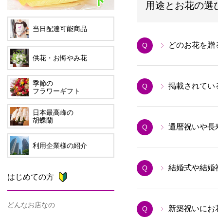
用途とお花の選
当日配達可能商品
どのお花を贈
Q
供花・お悔やみ花
季節の
掲載されてい
Q
フラワーギフト
日本最高峰の
胡蝶蘭
還暦祝いや長
Q
利用企業様の紹介
結婚式や結婚
Q
はじめての方
どんなお店なの
新築祝いにお
Q