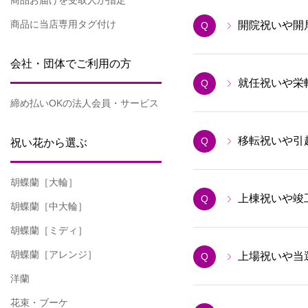
商品お届けを受取人が指定
商品に当店専用タグ付け
開院祝いや開
Q
会社・団体でご利用の方
就任祝いや栄
Q
締め払いOKの法人会員・サービス
移転祝いや引
Q
祝い花から選ぶ
胡蝶蘭［大輪］
上棟祝いや竣
Q
胡蝶蘭［中大輪］
胡蝶蘭［ミディ］
胡蝶蘭［アレンジ］
上場祝いや当
Q
洋蘭
花束・ブーケ