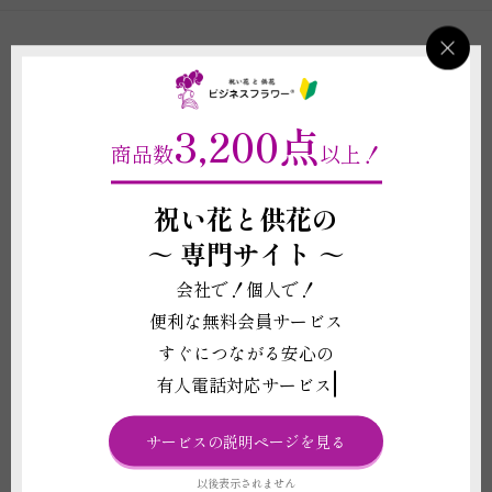
お支払方法について
1. 銀行振込
3,200点
後払い・締め払いOK（法人会員様）
商品数
以上！
2. クレジットカード
祝い花と供花の
～
専門サイト ～
会社で！個人で！
3. NP 後払い
便利な無料会員サービス
すぐにつながる安心の
有人電話対応サービス
詳細はこちら
サービスの説明ページを見る
お申し込み日とお届け日について
以後表示されません