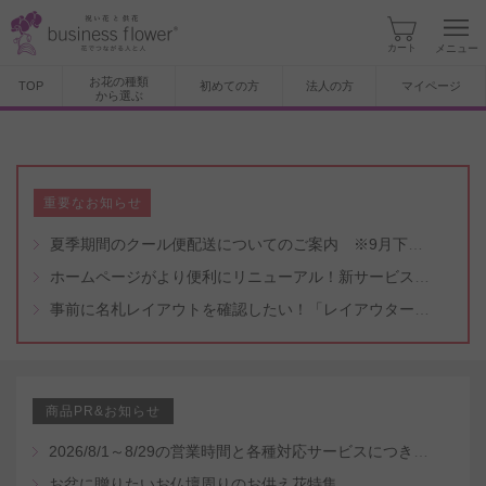
カート
メニュー
お花の種類
TOP
初めての方
法人の方
マイページ
から選ぶ
重要なお知らせ
夏季期間のクール便配送についてのご案内 ※9月下旬頃まで
ホームページがより便利にリニューアル！新サービスもスタート（5/8付）
事前に名札レイアウトを確認したい！「レイアウター機能」と「名札・メッセージカード作成無料代行サービス」のご案内
商品PR&お知らせ
2026/8/1～8/29の営業時間と各種対応サービスにつきまして
お盆に贈りたいお仏壇周りのお供え花特集