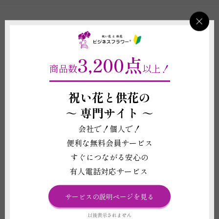
お支払方法について
1. 銀行振込
3,200点
後払い・締め払いOK（法人会員様）
商品数
以上！
2. クレジットカード
祝い花と供花の
～
専門サイト ～
会社で！個人で！
3. NP 後払い
便利な無料会員サービス
すぐにつながる安心の
有人電話対応サービス
詳細はこちら
サービスの説明ページを見る
お申し込み日とお届け日について
以後表示されません