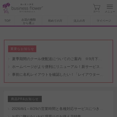
カート
メニュー
お花の種類
TOP
初めての方
法人の方
マイページ
から選ぶ
重要なお知らせ
夏季期間のクール便配送についてのご案内 ※9月下旬頃まで
ホームページがより便利にリニューアル！新サービスもスタート（5/8付）
事前に名札レイアウトを確認したい！「レイアウター機能」と「名札・メッセージカード作成無料代行サービス」のご案内
商品PR&お知らせ
2026/8/1～8/29の営業時間と各種対応サービスにつきまして
お盆に贈りたいお仏壇周りのお供え花特集