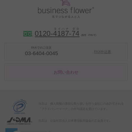
0120-
4
1
8
7
-
7
4
（携帯・PHS 可）
FAXでのご注文
FAX申込書
03-6404-0045
お問い合わせ
当店は、個人情報の適切な取り扱いを行う会社にのみ許可される
「プライバシーマーク」の付与認定を受けています。
当店は、公益社団法人日本通信販売協会の正会員です。