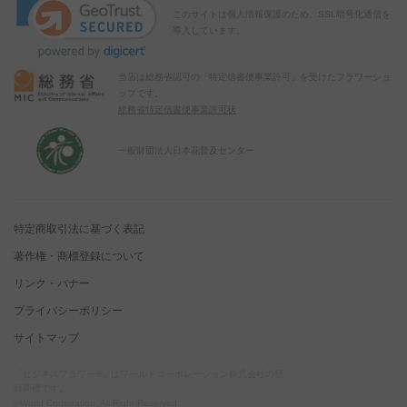
このサイトは個人情報保護のため、SSL暗号化通信を
導入しています。
当店は総務省認可の「特定信書便事業許可」を受けたフラワーショ
ップです。
総務省特定信書便事業許可状
一般財団法人日本花普及センター
特定商取引法に基づく表記
著作権・商標登録について
リンク・バナー
プライバシーポリシー
サイトマップ
「ビジネスフラワー®」はワールドコーポレーション株式会社の登
録商標です。
©World Corporation. All Right Reserved.