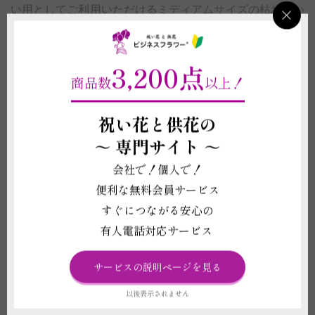
い用としてご利用いただける
ミディアムサイズの枯れない
お花（プリザーブドフラワー）のギフト
を通信販売で全国
へ配送しております。
3,200点
カフェや美容室などの開店祝いにおしゃれで飾りやすい贈
商品数
以上！
答用のお花を贈りたいといったシーンや、会社の社員の方
のご結婚式会場にお届けできるお祝い花などを全70商品近
祝い花と供花の
くにものぼるラインナップからご提案いたします。
～
専門サイト ～
生花のような水やりや頻繁なお手入れは不要のため、長く
会社で！個人で！
飾れるお祝い花を贈りたい方にもおすすめです。
便利な無料会員サービス
ボックスフラワーの巨匠であるニコライ・バーグマンの元
すぐにつながる安心の
でチーフデザイナーを担当した経験のあるデザイナーが仕
有人電話対応サービス
立てる、マルチなお祝いシーンに贈りやすい
スタイリッシ
ュデザインのボックスタイプのプリザーブドフラワー
をは
サービスの説明ページを見る
じめ、
多肉植物のプリザーブドフラワー
、炭鉢で仕立てる
以後表示されません
和風のプリザーブドフラワー
など幅広いニーズにご対応い