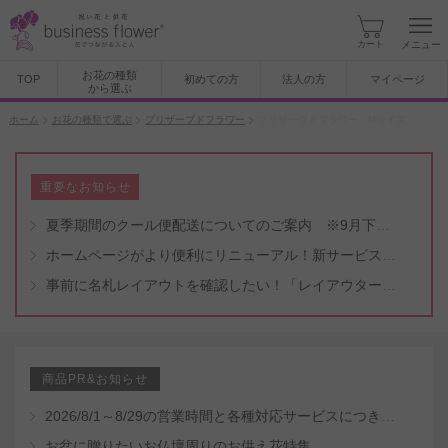
カート
メニュー
お花の種類
TOP
初めての方
法人の方
マイページ
から選ぶ
ホーム
お花の種類で選ぶ
プリザーブドフラワー
プリザーブドフラワー・Mサイズ
重要なお知らせ
夏季期間のクール便配送についてのご案内 ※9月下旬頃まで
ホームページがより便利にリニューアル！新サービスもスタート（5/8付）
事前に名札レイアウトを確認したい！「レイアウター機能」と「名札・メッセージカード作成無料代行サービス」のご案内
商品PR&お知らせ
2026/8/1～8/29の営業時間と各種対応サービスにつきまして
お盆に贈りたいお仏壇周りのお供え花特集