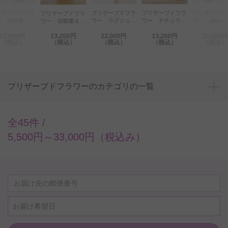
プリザーブドフラ
プリザーブドフラ
プリザーブドフラ
プリザーブド
リザーブドフラ
ワー ラグジュア
ワー ナチュラル
ワー glass
ワー Gray T
ー 胡蝶蘭＆
リーBOX エネル
ラウンドスクエア
box（white）
er Pearl
13,200円
22,000円
13,200円
22,000円
13,200円
ギッシュ
BOX（スパイシー
（税込）
（税込）
（税込）
（税込）
（税込）
（energetic）
ピンク）
プリザーブドフラワーのカテゴリの一覧
全45件 /
5,500円～33,000円（税込み）
お届け希望日