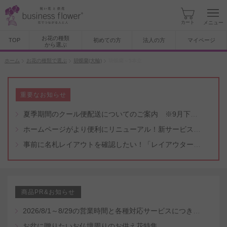
カート
メニュー
お花の種類
TOP
初めての方
法人の方
マイページ
から選ぶ
ホーム
お花の種類で選ぶ
胡蝶蘭(大輪)
胡蝶蘭～5本立
重要なお知らせ
夏季期間のクール便配送についてのご案内 ※9月下旬頃まで
ホームページがより便利にリニューアル！新サービスもスタート（5/8付）
事前に名札レイアウトを確認したい！「レイアウター機能」と「名札・メッセージカード作成無料代行サービス」のご案内
商品PR&お知らせ
2026/8/1～8/29の営業時間と各種対応サービスにつきまして
お盆に贈りたいお仏壇周りのお供え花特集