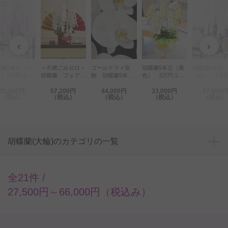
‹
›
胡蝶蘭5本立
ゴールドラメ装
＜不燃ごみゼロ＞
胡蝶蘭5本立（黄
蝶蘭5本立（ピ
（白） 2.5
飾 胡蝶蘭5本立
胡蝶蘭 フォアス
色） 3万円コー
ク）3万円コー
コース規格（5
（白） 50輪程度
PREMIUM 5本
ス（55輪以上）
格（55～60
33,000円
57,200円
44,000円
33,000円
27,500円
55輪程度）
コース
立（白） 70輪程
程度）
（税込）
（税込）
（税込）
（税込）
（税込）
度
胡蝶蘭(大輪)のカテゴリの一覧
全21件 /
27,500円～66,000円（税込み）