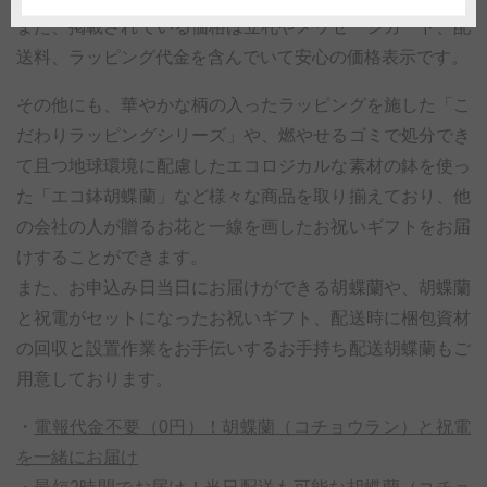
また、掲載されている価格は立札やメッセージカード、配
送料、ラッピング代金を含んでいて安心の価格表示です。
その他にも、華やかな柄の入ったラッピングを施した「こ
だわりラッピングシリーズ」や、燃やせるゴミで処分でき
て且つ地球環境に配慮したエコロジカルな素材の鉢を使っ
た「エコ鉢胡蝶蘭」など様々な商品を取り揃えており、他
の会社の人が贈るお花と一線を画したお祝いギフトをお届
けすることができます。
また、お申込み日当日にお届けができる胡蝶蘭や、胡蝶蘭
と祝電がセットになったお祝いギフト、配送時に梱包資材
の回収と設置作業をお手伝いするお手持ち配送胡蝶蘭もご
用意しております。
・
電報代金不要（0円）！胡蝶蘭（コチョウラン）と祝電
を一緒にお届け