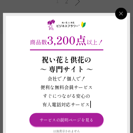
1
2
胡蝶蘭(大輪)のカテゴリの一覧
3,200点
商品数
以上！
胡蝶蘭5本立ちの通販｜用途別の選び方・相場・
即日配送対応
祝い花と供花の
～
専門サイト ～
祝い花の通信販売店であるビジネスフラワー®では、お祝
会社で！個人で！
いの贈り物やギフトの定番である大輪の胡蝶蘭を全国にお
便利な無料会員サービス
届けしております。
すぐにつながる安心の
ビジネスフラワー®の胡蝶蘭は全国各地の生産農家より宅
有人電話対応サービス
配便にて直送でお届けしているため、市場や生花店のお花
と比べても鮮度が抜群なのが特徴です。
サービスの説明ページを見る
最短でお申込み日から翌日に配送することができて、急な
以後表示されません
お祝いごとにも間に合わせることができます。