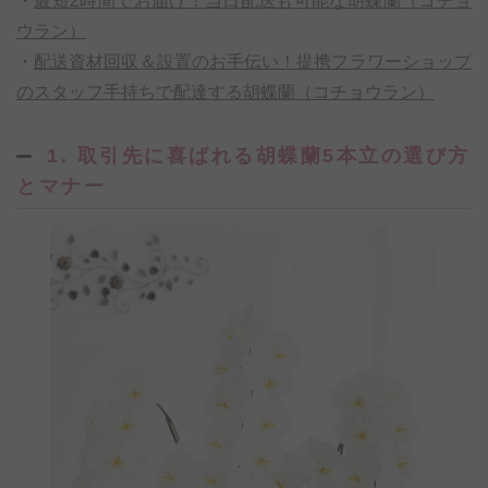
・
最短2時間でお届け！当日配送も可能な胡蝶蘭（コチョ
ウラン）
・
配送資材回収＆設置のお手伝い！提携フラワーショップ
のスタッフ手持ちで配達する胡蝶蘭（コチョウラン）
1. 取引先に喜ばれる胡蝶蘭5本立の選び方
とマナー