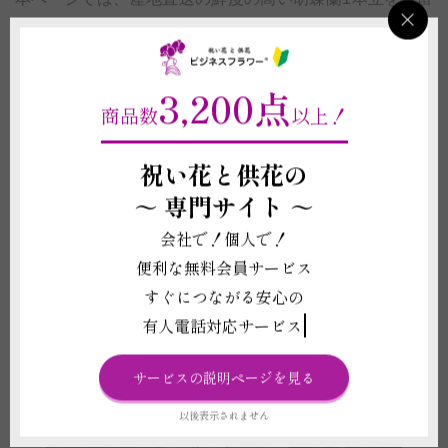
に取り揃えております。定番の白はもちろん、可愛らしい
ピンクや中心が赤い赤リップなど、贈る相手のイメージに
合わせたカラー選択が可能です。1本立のスマートな美し
3,200点
商品数
以上！
さを引き立てるメッセージカードの無料サービスも充実し
ており、初めて通販で花を贈る方でも安心してご利用いた
祝い花と供花の
だけます。
～
専門サイト ～
1. コンパクトで置き場所を選ばない胡蝶
会社で！個人で！
蘭1本立の魅力とメリット
便利な無料会員サービス
すぐにつながる安心の
有人電話対応サービス
サービスの説明ページを見る
以後表示されません