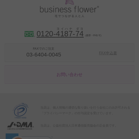
0120-
4
1
8
7
-
7
4
（携帯・PHS 可）
FAXでのご注文
FAX申込書
03-6404-0045
お問い合わせ
当店は、個人情報の適切な取り扱いを行う会社にのみ許可される
「プライバシーマーク」の付与認定を受けています。
当店は、公益社団法人日本通信販売協会の正会員です。