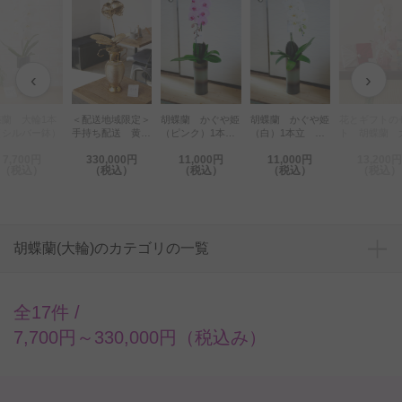
‹
›
＜配送地域限定＞
胡蝶蘭 かぐや姫
胡蝶蘭 かぐや姫
花とギフトのセッ
1月の
）
手持ち配送 黄金
（ピンク）1本
（白）1本立 大
ト 胡蝶蘭 大輪
メージ
蘭 1輪胡蝶蘭
立 大輪
輪
1本立とカタログ
ストー
330,000円
11,000円
11,000円
13,200円
11
ギフト（とってお
ー胡蝶
（税込）
（税込）
（税込）
（税込）
（
きのニッポンを贈
irodo
る/栄）風呂敷包
ロゴ入
み
ジカー
胡蝶蘭(大輪)のカテゴリの一覧
全17件 /
7,700円～330,000円（税込み）