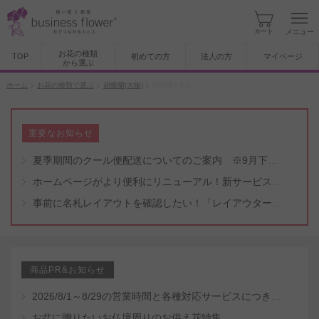
カート
メニュー
お花の種類
TOP
初めての方
法人の方
マイページ
から選ぶ
ホーム
お花の種類で選ぶ
胡蝶蘭(大輪)
胡蝶蘭1本立
重要なお知らせ
夏季期間のクール便配送についてのご案内 ※9月下旬頃まで
ホームページがより便利にリニューアル！新サービスもスタート（5/8付）
事前に名札レイアウトを確認したい！「レイアウター機能」と「名札・メッセージカード作成無料代行サービス」のご案内
商品PR&お知らせ
2026/8/1～8/29の営業時間と各種対応サービスにつきまして
お盆に贈りたいお仏壇周りのお供え花特集