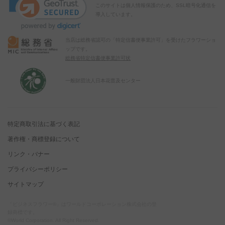
このサイトは個人情報保護のため、SSL暗号化通信を
導入しています。
当店は総務省認可の「特定信書便事業許可」を受けたフラワーショ
ップです。
総務省特定信書便事業許可状
一般財団法人日本花普及センター
特定商取引法に基づく表記
著作権・商標登録について
リンク・バナー
プライバシーポリシー
サイトマップ
「ビジネスフラワー®」はワールドコーポレーション株式会社の登
録商標です。
©World Corporation. All Right Reserved.