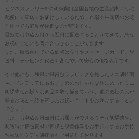
ビジネスフラワー®の胡蝶蘭は全国各地の生産農家より宅
配便にて直送でお届けしているため、市場や生花店のお花
と比べても鮮度が抜群なのが特徴です。
最短でお申込み日から翌日に配送することができて、急な
お祝いごとにも間に合わせることができます。
また、掲載されている価格は立札やメッセージカード、配
送料、ラッピング代金を含んでいて安心の価格表示です。
その他にも、和風の風呂敷ラッピングを施したミニ胡蝶蘭
や、インテリアにもおすすめのおしゃれな鉢に入ったミニ
胡蝶蘭など様々な商品を取り揃えており、他の会社の人が
贈るお花と一線を画したお祝いギフトをお届けすることが
できます。
また、お申込み日当日にお届けができるミディ胡蝶蘭や、
配送時に梱包資材の回収と設置作業をお手伝いするお手持
ち配送のミディ胡蝶蘭もご用意しております。