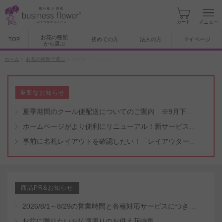
カート
メニュー
お花の種類
TOP
初めての方
法人の方
マイページ
から選ぶ
ホーム
お花の種類で選ぶ
胡蝶蘭（アレンジ）
重要なお知らせ
夏季期間のクール便配送についてのご案内 ※9月下旬頃まで
ホームページがより便利にリニューアル！新サービスもスタート（5/8付）
事前に名札レイアウトを確認したい！「レイアウター機能」と「名札・メッセージカード作成無料代行サービス」のご案内
商品PR&お知らせ
2026/8/1～8/29の営業時間と各種対応サービスにつきまして
お盆に贈りたいお仏壇周りのお供え花特集