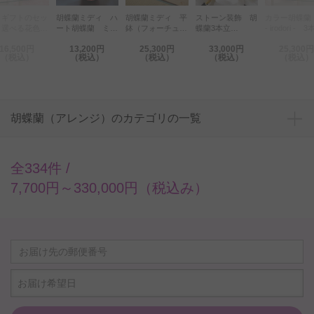
とギフトのセッ
胡蝶蘭ミディ ハ
胡蝶蘭ミディ 平
ストーン装飾 胡
カラー胡蝶蘭
 選べる花色の
ート胡蝶蘭 ミデ
鉢（フォーチュン
蝶蘭3本立
- irodori - 
ラー胡蝶蘭 彩
ィ（ピンク）
ザルツマン）7本
（白） 30輪程度
30輪以上（黄
16,500円
13,200円
25,300円
33,000円
25,300円
rodori - 1本立
立
コース
（税込）
（税込）
（税込）
（税込）
（税込）
暖色系）とカタ
グギフト（ミス
ラル/マリーゴ
ルド）
胡蝶蘭（アレンジ）のカテゴリの一覧
全334件 /
7,700円～330,000円（税込み）
お届け希望日