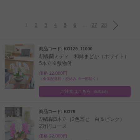
1
2
3
4
5
6
...
27
28
商品コード: KO129_11000
胡蝶蘭ミディ 和鉢まどか（ホワイト）
5本立※敷物付
価格 22,000円
（全国配送料・税込み ※一部除く）
ご注文はこちら
（商品詳細）
商品コード: KO79
胡蝶蘭3本立（2色寄せ 白＆ピンク）
2万円コース
価格 22,000円