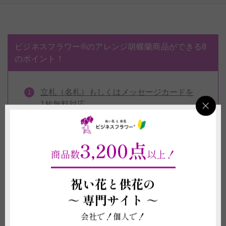
ビジネスフラワー®のアレンジ胡蝶蘭商品ができる8
のポイント！
立札（名札）もしくはメッセージカードを
1枚無料対応
お札は一般的な木目調柄から、季節の柄が
入ったデザイン札まで9種類ご用意！
3,200点
包装紙13色・リボン13色より組み合わせは
商品数
以上！
自由！※お供え用もOK
祝い花と供花の
お届けする胡蝶蘭のお写真をお送りいたし
ます
～
専門サイト ～
電報（祝電・弔電）を1通無料で同封いた
会社で！個人で！
します