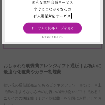
便利な無料会員サービス
処分が簡単な鉢や、回収サービスで受取り
すぐにつながる安心の
後の負担軽減
有人電話対応サービス
花びらに企業ロゴや桜など季節の絵柄を入
ったちょっと変わった胡蝶蘭も！
サービスの説明ページを見る
ハート型や大きなリング型など一味違う形
以後表示されません
をした胡蝶蘭！
おしゃれな胡蝶蘭アレンジギフト通販｜お祝いに
最適な化粧蘭やカラー胡蝶蘭
祝い花の通信販売店であるビジネスフラワー®では、卓上
で飾れるような小さめのお祝いの贈り物やギフトであるミ
ニサイズの胡蝶蘭（ミディ胡蝶蘭）を全国にお届けしてお
ります。