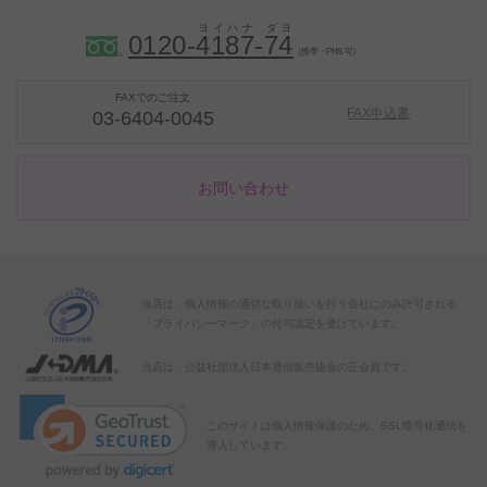
0120-
4
1
8
7
-
7
4
（携帯・PHS 可）
FAXでのご注文
FAX申込書
03-6404-0045
お問い合わせ
当店は、個人情報の適切な取り扱いを行う会社にのみ許可される
「プライバシーマーク」の付与認定を受けています。
当店は、公益社団法人日本通信販売協会の正会員です。
このサイトは個人情報保護のため、SSL暗号化通信を
導入しています。