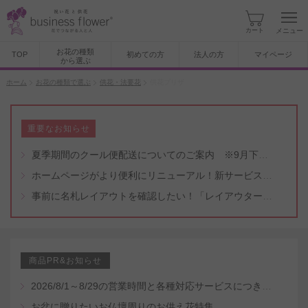
カート
メニュー
お花の種類
TOP
初めての方
法人の方
マイページ
から選ぶ
ホーム
お花の種類で選ぶ
供花・法要花
供花プリザ
重要なお知らせ
夏季期間のクール便配送についてのご案内 ※9月下旬頃まで
ホームページがより便利にリニューアル！新サービスもスタート（5/8付）
事前に名札レイアウトを確認したい！「レイアウター機能」と「名札・メッセージカード作成無料代行サービス」のご案内
商品PR&お知らせ
2026/8/1～8/29の営業時間と各種対応サービスにつきまして
お盆に贈りたいお仏壇周りのお供え花特集