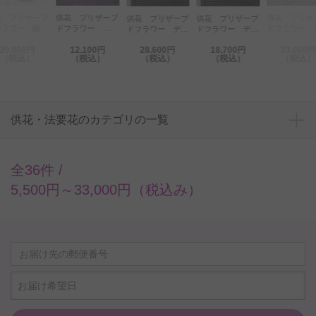
花 プリザーブ
供花 プリザーブ
供花 プリザ
供花 プリザーブ
供花 プリザーブ
フラワー 馳
ドフラワー
ドフラワー 
ドフラワー デザ
ドフラワー デザ
対）
White Tray
額＆仏壇脇4
イナーズ仏壇花ダ
イナーズ仏壇花
20,900円
12,100円
28,600円
18,700円
33,000円
ット
リア（1対）と和
（ピンク）と和モ
（税込）
（税込）
（税込）
（税込）
（税込）
モダン線香「和遊
ダン線香「和遊
（わゆう）-ラベ
（わゆう）-ラベ
ンダーの香りと備
ンダーの香りと備
長炭-」のセット
長炭-」のセット
供花・法要花のカテゴリの一覧
全36件 /
5,500円～33,000円（税込み）
お届け希望日