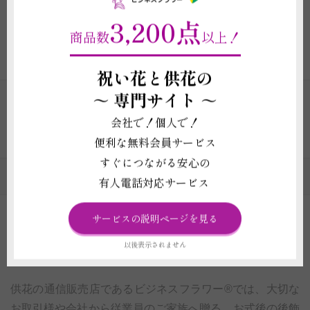
価格 33,000円
3,200点
（全国配送料・税込み ※一部除く）
商品数
以上！
ご注文はこちら
（商品詳細）
祝い花と供花の
～
専門サイト ～
会社で！個人で！
1
2
3
便利な無料会員サービス
すぐにつながる安心の
供花・法要花のカテゴリの一覧
有人電話対応サービス
サービスの説明ページを見る
供花プリザの通販｜豊富な実績と品質で選ばれる
以後表示されません
ビジネスフラワー®
供花の通信販売店であるビジネスフラワー®では、大切な
お取引様や会社から従業員のご家族へ贈る、お式後の後飾