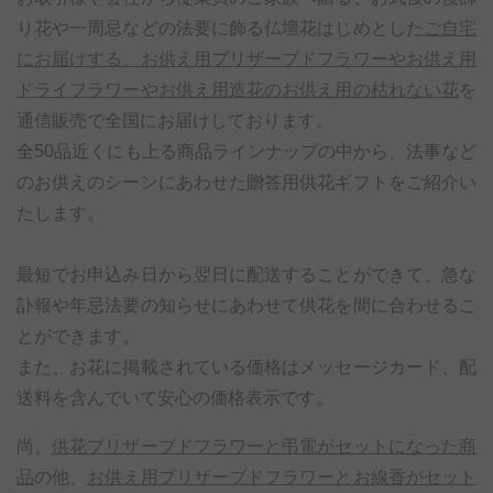
り花や一周忌などの法要に飾る仏壇花はじめとした
ご自宅
にお届けする、お供え用プリザーブドフラワーやお供え用
ドライフラワーやお供え用造花のお供え用の枯れない花
を
通信販売で全国にお届けしております。
全50品近くにも上る商品ラインナップの中から、法事など
のお供えのシーンにあわせた贈答用供花ギフトをご紹介い
たします。
最短でお申込み日から翌日に配送することができて、急な
訃報や年忌法要の知らせにあわせて供花を間に合わせるこ
とができます。
また、お花に掲載されている価格はメッセージカード、配
送料を含んでいて安心の価格表示です。
尚、
供花プリザーブドフラワーと弔電がセットになった商
品
の他、
お供え用プリザーブドフラワーとお線香がセット