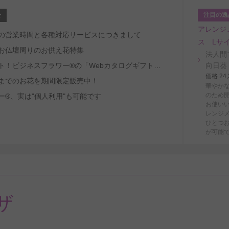
注目の逸
せ
アレンジ
～8/29の営業時間と各種対応サービスにつきまして
ス Lサ
お仏壇周りのお供え花特集
法人間
受取人ファースト！ビジネスフラワー®の「Webカタログギフトサービス」
向日葵
価格 2
までのお花を期間限定販売中！
華やか
のため
ー®、実は"個人利用"も可能です
お使い
レンジ
ひとつ
が可能
ザ