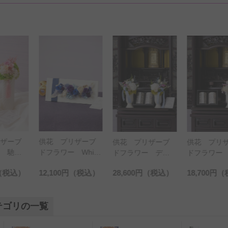
リザーブ
供花 プリザーブ
供花 プリザーブ
供花 プリ
 馳（1
ドフラワー White
ドフラワー デザ
ドフラワー
Tray
イナーズ仏壇花ダ
イナーズ仏
（税込）
12,100円
（税込）
28,600円
（税込）
18,700円
（
リア（1対）と和モ
（ピンク）
ダン線香「和遊
ダン線香「
（わゆう）-ラベン
（わゆう）-
テゴリの一覧
ダーの香りと備長
ダーの香り
炭-」のセット
炭-」のセッ