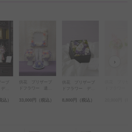
›
供花 プリザーブ
供花 プリザ
ザーブ
供花 プリザーブ
ドフラワー 遺影
ドフラワー 
 デザ
ドフラワー デザ
額＆仏壇脇4点セッ
対）
壇花
イナーズお供え
税込）
33,000円
（税込）
8,800円
（税込）
20,900円
（税
ト
と和モ
BOXフラワー（Mサ
和遊
イズ）
ラベン
と備長
ト