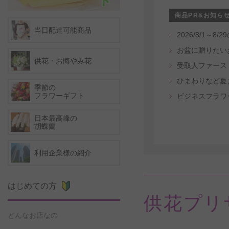
商品PR&お知ら
当日配達可能商品
2026/8/1
お盆に贈りたい
供花・お悔やみ花
ひまわりなど夏
季節の
フラワーギフト
ビジネスフラワ
日本最高峰の
胡蝶蘭
利用企業様の紹介
はじめての方
供花プリ
どんなお店なの