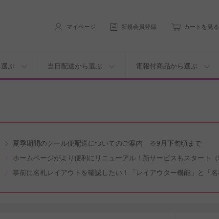
マイページ
新規会員登録
カートを見る
ら選ぶ
当日配送から選ぶ
電報付商品から選ぶ
夏季期間のクール便配送についてのご案内 ※9月下旬頃まで
ホームページがより便利にリニューアル！新サービスもスタート（5
事前に名札レイアウトを確認したい！「レイアウター機能」と「名