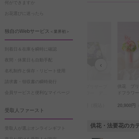
何ができますか
お花選びに迷ったら
独自のWebサービス
＜業界初＞
到着日＆在庫を瞬時に確認
夜間・休業日も自動手配
‹
名札制作と保存・リピート使用
請求書・領収書の瞬時発行
供花 プリザーブ
供花 プ
リザーブ
供花 プリザーブ
会員サービスと便利なマイページ
ドフラワー 遺影
ドフラワー
ー デザ
ドフラワー デザ
額＆仏壇脇4点セッ
対）
仏壇花
イナーズお供え
円
（税込）
33,000円
（税込）
8,800円
（税込）
20,900円
ト
）と和モ
BOXフラワー（Mサ
受取人ファースト
「和遊
イズ）
）-ラベン
供花・法要花のカ
りと備長
受取人が選ぶオンラインギフト
セット