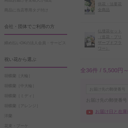
商品お届けを受取人が指定
供花・法要花
全商品
商品に当店専用タグ付け
会社・団体でご利用の方
仏壇花セット
（造花・プリ
ザーブドフラ
締め払いOKの法人会員・サービス
ワー）
祝い花から選ぶ
全36件 /
5,500円
胡蝶蘭［大輪］
胡蝶蘭［中大輪］
胡蝶蘭［ミディ］
お届け先の郵便番号
胡蝶蘭［アレンジ］
お届け日と在庫
洋蘭
花束・ブーケ