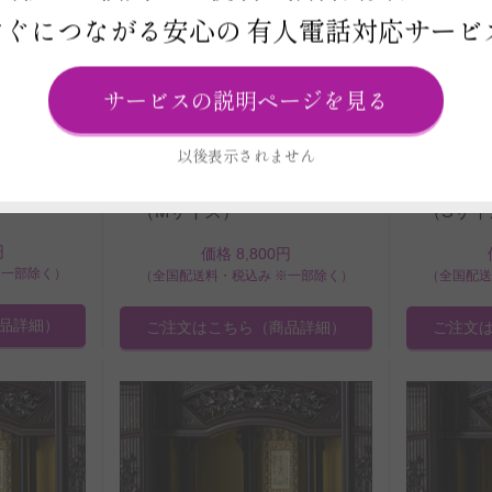
すぐにつながる安心の
有人電話対応サービ
サービスの説明ページを見る
商品コード: OS165
商品コード: 
以後表示されません
ドフラワー
供花 プリザーブドフラワー
供花 プ
（ホワイ
デザイナーズお供えBOXフラワ
デザイナー
ー（Mサイズ）
ー（Sサイ
円
価格 8,800円
※一部除く）
（全国配送料・税込み ※一部除く）
（全国配送
品詳細）
ご注文はこちら
（商品詳細）
ご注文