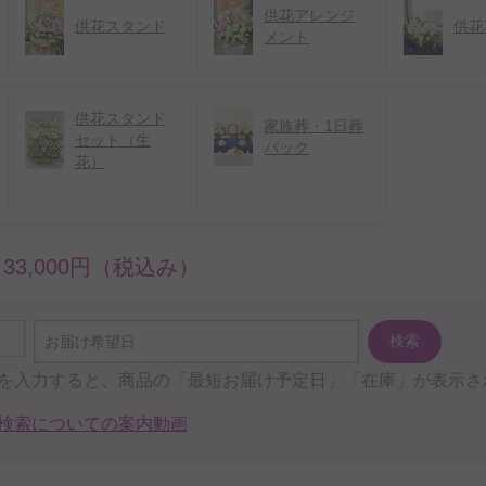
供花アレンジ
供花スタンド
供花
メント
供花スタンド
家族葬・1日葬
セット（生
パック
花）
～33,000円（税込み）
検索
お届け希望日
を入力すると、商品の「最短お届け予定日」「在庫」が表示さ
検索についての案内動画