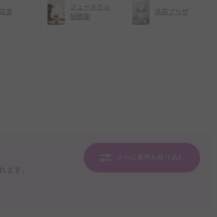
フューネラル
花束
供花プリザ
胡蝶蘭
さらに条件を絞り込む
れます。