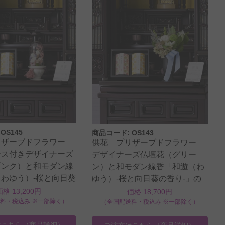
OS145
商品コード: OS143
リザーブドフラワー
供花 プリザーブドフラワー
ース付きデザイナーズ
デザイナーズ仏壇花（グリー
ピンク）と和モダン線
ン）と和モダン線香「和遊（わ
わゆう）-桜と向日葵
ゆう）-桜と向日葵の香り-」の
のセット
セット
価格 13,200円
価格 18,700円
料・税込み ※一部除く）
（全国配送料・税込み ※一部除く）
はこちら
（商品詳細）