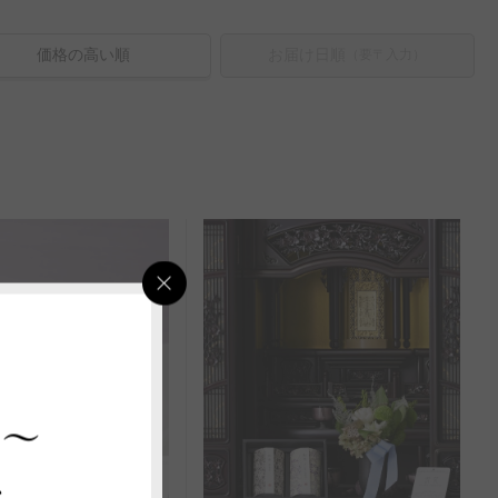
価格の高い順
お届け日順
（要〒入力）
 ～
ス