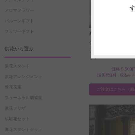
アロマフラワー
バルーンギフト
フラワーギフト
商品コード: OS239
供花 プリザーブ
供花から選ぶ
プチローズアレンジ
ト）
供花スタンド
価格 5,500
（全国配送料・税込み 
供花アレンジメント
供花花束
ご注文はこちら
（商
フューネラル胡蝶蘭
供花プリザ
仏壇花セット
供花スタンドセット