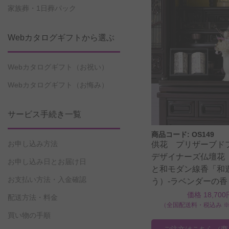
家族葬・1日葬パック
Webカタログギフトから選ぶ
Webカタログギフト（お祝い）
Webカタログギフト（お悔み）
サービス手続き一覧
商品コード: OS149
お申し込み方法
供花 プリザーブ
デザイナーズ仏壇花
お申し込み日とお届け日
と和モダン線香「和
お支払い方法・入金確認
う）-ラベンダーの
炭-」のセット
価格 18,700
配送方法・料金
（全国配送料・税込み 
買い物の手順
ご注文はこちら
（商