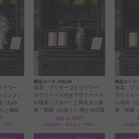
商品コード: OS146
商品コード: 
ドフラワー
供花 プリザーブドフラワー
供花 プ
（ピンク）
ガラスケース付きデザイナーズ
ガラスケ
遊（わゆ
仏壇花（ブルー）と和モダン線
仏壇花（
香りと備長
香「和遊（わゆう）-桜と向日葵
香「和遊（
の香り-」のセット
の香り-」
円
価格 13,200円
※一部除く）
（全国配送料・税込み ※一部除く）
（全国配送
品詳細）
ご注文はこちら
（商品詳細）
ご注文