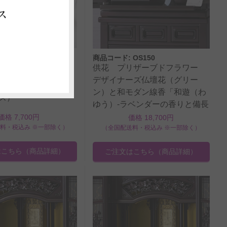
ス
OS164
商品コード: OS150
供花 プリザーブドフラワー
リザーブドフラワー
デザイナーズ仏壇花（グリー
ズお供えBOXフラワ
ン）と和モダン線香「和遊（わ
ズ）
ゆう）-ラベンダーの香りと備長
炭-」のセット
価格 7,700円
価格 18,700円
料・税込み ※一部除く）
（全国配送料・税込み ※一部除く）
はこちら
（商品詳細）
ご注文はこちら
（商品詳細）