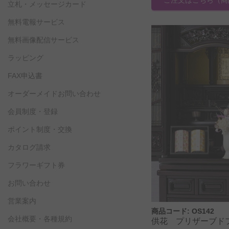
立札・メッセージカード
無料電報サービス
無料画像配信サービス
ラッピング
FAX申込書
オーダーメイドお問い合わせ
会員制度・登録
ポイント制度・交換
カタログ請求
フラワーギフト券
お問い合わせ
営業案内
商品コード: OS142
会社概要・各種規約
供花 プリザーブ