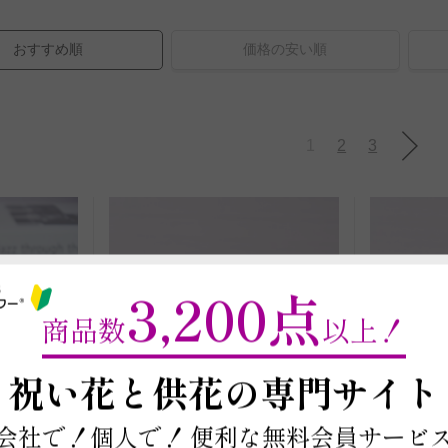
おすすめ順
価格の安い順
1
2
3
3,200点
商品数
以上！
～
祝い花と供花の
専門サイト
会社で！個人で！
便利な無料会員サービ