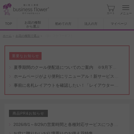
カート
メニュー
お花の種類
TOP
初めての方
法人の方
マイページ
から選ぶ
ホーム
お花の種類で選ぶ
（旧）フラワーギフト
重要なお知らせ
夏季期間のクール便配送についてのご案内 ※9月下旬頃まで
ホームページがより便利にリニューアル！新サービスもスタート（5/8付）
事前に名札レイアウトを確認したい！「レイアウター機能」と「名札・メッセージカード作成無料代行サービス」のご案内
商品PR&お知らせ
2026/8/1～8/29の営業時間と各種対応サービスにつきまして
お盆に贈りたいお仏壇周りのお供え花特集