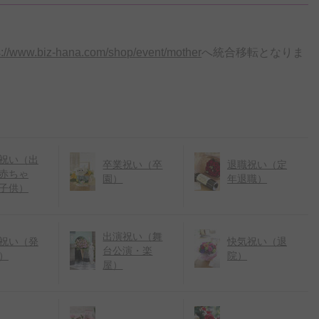
s://www.biz-hana.com/shop/event/mother
へ統合移転となりま
祝い（出
卒業祝い（卒
退職祝い（定
赤ちゃ
園）
年退職）
子供）
出演祝い（舞
祝い（発
快気祝い（退
台公演・楽
）
院）
屋）