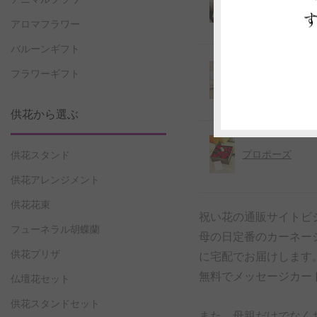
ーギフト全商
品
アロマフラワー
バルーンギフト
長寿祝い（還
フラワーギフト
暦・古希・米
寿）
供花から選ぶ
プロポーズ
供花スタンド
供花アレンジメント
供花花束
祝い花の通販サイトビ
フューネラル胡蝶蘭
母の日定番のカーネー
供花プリザ
に宅配でお届けします
無料でメッセージカー
仏壇花セット
供花スタンドセット
また、母親だけでなく