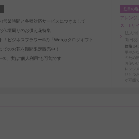
注目の逸
せ
アレンジ
～8/29の営業時間と各種対応サービスにつきまして
ス Lサ
お仏壇周りのお供え花特集
法人間
受取人ファースト！ビジネスフラワー®の「Webカタログギフトサービス」
向日葵
価格 2
までのお花を期間限定販売中！
華やか
のため
ー®、実は"個人利用"も可能です
お使い
レンジ
ひとつ
が可能