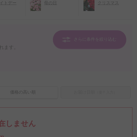
イトデー
母の日
クリスマス
さらに条件を絞り込む
れます。
価格の高い順
お届け日順
（要〒入力）
在しません