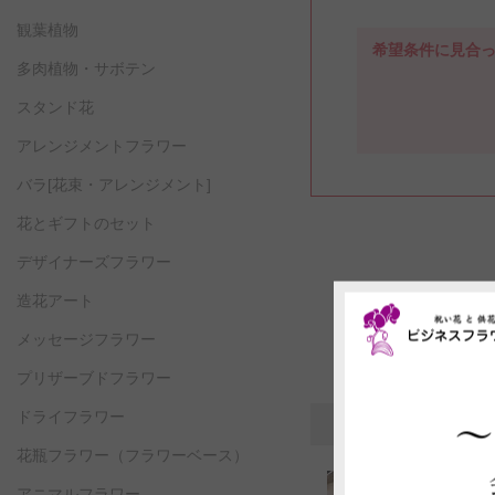
観葉植物
希望条件に見合
多肉植物・サボテン
スタンド花
アレンジメントフラワー
バラ[花束・アレンジメント]
花とギフトのセット
デザイナーズフラワー
造花アート
メッセージフラワー
プリザーブドフラワー
ドライフラワー
（旧）フラワーギ
花瓶フラワー
（フラワーベース）
（旧）フラワ
アニマルフラワー