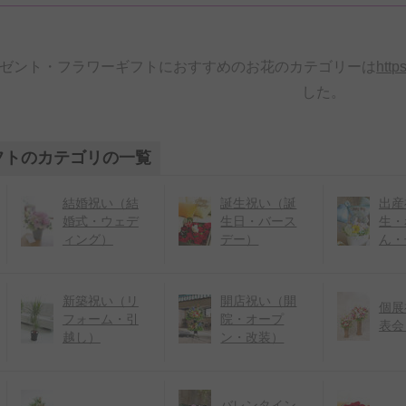
ゼント・フラワーギフトにおすすめのお花のカテゴリーは
http
した。
フトのカテゴリの一覧
結婚祝い（結
誕生祝い（誕
出産
婚式・ウェデ
生日・バース
生・
ィング）
デー）
ん・
新築祝い（リ
開店祝い（開
個展
フォーム・引
院・オープ
表会
越し）
ン・改装）
バレンタイン