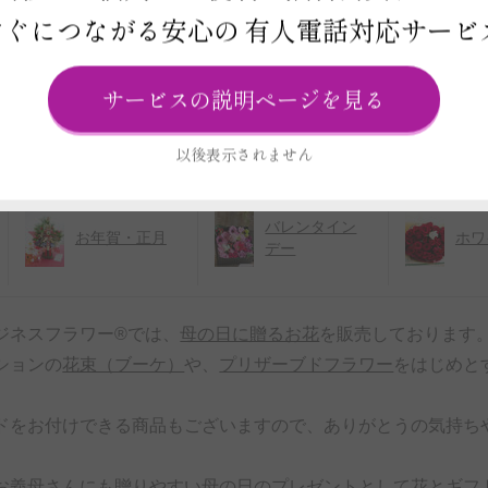
婚式・ウェデ
生日・バース
生・
すぐにつながる安心の
有人電話対応サービ
ィング）
デー）
ん・
サービスの説明ページを見る
新築祝い（リ
開店祝い（開
個展
フォーム・引
院・オープ
表会
越し）
ン・改装）
以後表示されません
バレンタイン
お年賀・正月
ホワ
デー
ジネスフラワー®では、
母の日に贈るお花
を販売しております
ションの
花束（ブーケ）
や、
プリザーブドフラワー
をはじめと
。
ドをお付けできる商品もございますので、ありがとうの気持ち
お義母さんにも贈りやすい母の日のプレゼントとして
花とギフ