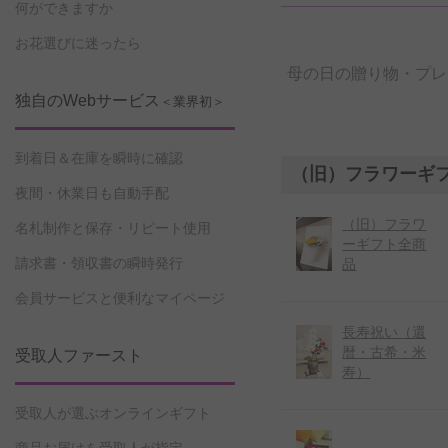
何ができますか
お花選びに迷ったら
母の日の贈り物・プレ
独自のWebサービス
＜業界初＞
到着日＆在庫を瞬時に確認
（旧）フラワーギ
夜間・休業日も自動手配
（旧）フラワ
名札制作と保存・リピート使用
ーギフト全商
請求書・領収書の瞬時発行
品
会員サービスと便利なマイページ
長寿祝い（還
暦・古希・米
受取人ファースト
寿）
受取人が選ぶオンラインギフト