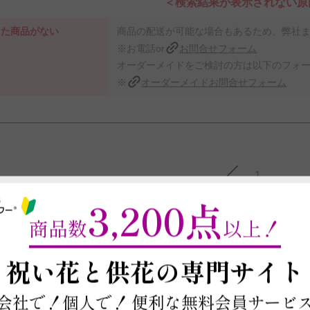
＜検索結果が表示されない原
った商品がない
商品の配送が可能な場合もあるため、弊社
※お電話or
お問合せフォーム
オーダーメイドをご検討の方は以下のフォ
※
オーダーメイドお問合せフォーム
1
3,200点
商品数
以上！
1
～
祝い花と供花の
専門サイト
フトのカテゴリの一覧
会社で！個人で！
便利な無料会員サービ
結婚祝い（結
誕生祝い（誕
出産