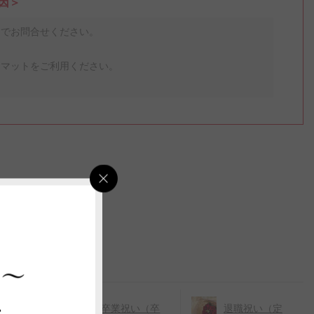
因＞
までお問合せください。
ーマットをご利用ください。
 ～
ス
祝い（出
卒業祝い（卒
退職祝い（定