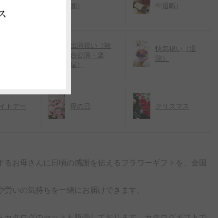
赤ちゃ
園）
年退職）
ス
子供）
出演祝い（舞
祝い（発
快気祝い（退
台公演・楽
）
院）
屋）
イトデー
母の日
クリスマス
。
するお母さんに日頃の感謝を伝えるフラワーギフトを、全国
や労いの気持ちを一緒にお届けできます。
トカタログのセット
も販売しております。カタログギフトで