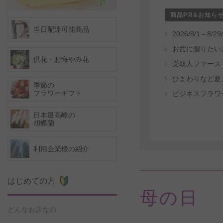
商品PR&お知ら
当日配達可能商品
2026/8/1
お盆に贈りたい
供花・お悔やみ花
ひまわりなど夏
季節の
フラワーギフト
ビジネスフラワ
日本最高峰の
胡蝶蘭
利用企業様の紹介
はじめての方
母の日
どんなお店なの