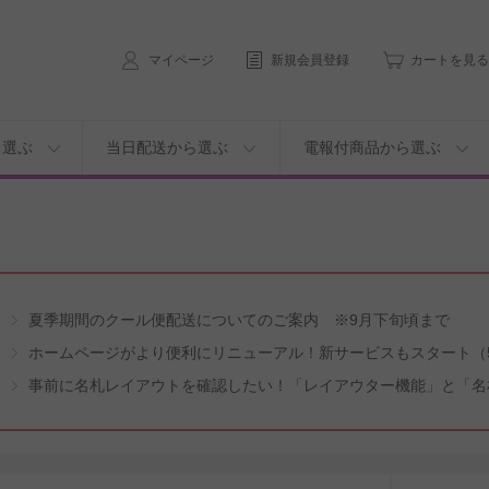
マイページ
新規会員登録
カートを見る
ら選ぶ
当日配送から選ぶ
電報付商品から選ぶ
夏季期間のクール便配送についてのご案内 ※9月下旬頃まで
ホームページがより便利にリニューアル！新サービスもスタート（5
事前に名札レイアウトを確認したい！「レイアウター機能」と「名