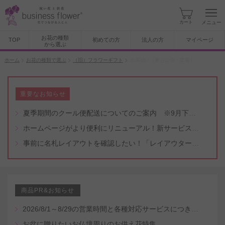
カート
メニュー
お花の種類
TOP
初めての方
法人の方
マイページ
から選ぶ
ホーム
お花の種類で選ぶ
（旧）フラワーギフト
出演祝い（舞台公演・楽屋）
重要なお知らせ
夏季期間のクール便配送についてのご案内 ※9月下旬頃まで
ホームページがより便利にリニューアル！新サービスもスタート（5/8付）
事前に名札レイアウトを確認したい！「レイアウター機能」と「名札・メッセージカード作成無料代行サービス」のご案内
商品PR&お知らせ
2026/8/1～8/29の営業時間と各種対応サービスにつきまして
お盆に贈りたいお仏壇周りのお供え花特集