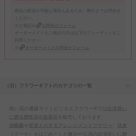
商品の配送が可能な場合もあるため、弊社までお問合せ
ください。
※お電話or
お問合せフォーム
オーダーメイドをご検討の方は以下のフォーマットをご
利用ください。
※
オーダーメイドお問合せフォーム
（旧）フラワーギフトのカテゴリの一覧
祝い花の通販サイトビジネスフラワー®では
出演祝い
に贈る贈答花や楽屋花
を販売しております。
胡蝶蘭
や
見栄えのするアレンジメントフラワー
、
花束
（ブーケ）
をはじめとした舞台や公演の出演祝いに贈