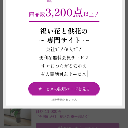
（全国配送料・税込み ※一部除く）
3,200点
商品数
以上！
ご注文はこちら
（商品詳細）
祝い花と供花の
商品コード: KO130_12000
～
専門サイト ～
胡蝶蘭ミディ 和鉢まどか（フォーチュ
ンザルツマン）5本立 ※敷物付
会社で！個人で！
価格 22,000円
便利な無料会員サービス
（全国配送料・税込み ※一部除く）
すぐにつながる安心の
ご注文はこちら
（商品詳細）
有人電話対応サービス
サービスの説明ページを見る
商品コード: KO143_5250
胡蝶蘭 かぐや姫（リップ）1本立 大
以後表示されません
輪
価格 11,000円
（全国配送料・税込み ※一部除く）
ご注文はこちら