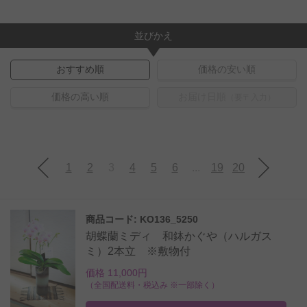
並びかえ
おすすめ順
価格の安い順
価格の高い順
お届け日順
（要〒入力）
1
2
3
4
5
6
...
19
20
商品コード: KO136_5250
胡蝶蘭ミディ 和鉢かぐや（ハルガス
ミ）2本立 ※敷物付
価格 11,000円
（全国配送料・税込み ※一部除く）