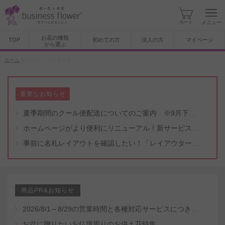
カート
メニュー
お花の種類
TOP
初めての方
法人の方
マイページ
から選ぶ
ホーム
イベント・行事で選ぶ
重要なお知らせ
夏季期間のクール便配送についてのご案内 ※9月下旬頃まで
ホームページがより便利にリニューアル！新サービスもスタート（5/8付）
事前に名札レイアウトを確認したい！「レイアウター機能」と「名札・メッセージカード作成無料代行サービス」のご案内
商品PR&お知らせ
2026/8/1～8/29の営業時間と各種対応サービスにつきまして
お盆に贈りたいお仏壇周りのお供え花特集