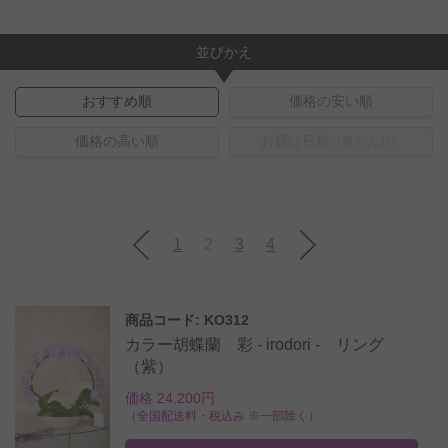
並びかえ
おすすめ順
価格の安い順
価格の高い順
お届け日順
（要〒入力）
1
2
3
4
商品コード: KO312
カラー胡蝶蘭 彩 - irodori - リング
（紫）
価格 24,200円
（全国配送料・税込み ※一部除く）