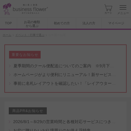
カート
メニュー
お花の種類
TOP
初めての方
法人の方
マイページ
から選ぶ
ホーム
イベント・行事で選ぶ
お年賀のお花
重要なお知らせ
夏季期間のクール便配送についてのご案内 ※9月下旬頃まで
ホームページがより便利にリニューアル！新サービスもスタート（5/8付）
事前に名札レイアウトを確認したい！「レイアウター機能」と「名札・メッセージカード作成無料代行サービス」のご案内
商品PR&お知らせ
2026/8/1～8/29の営業時間と各種対応サービスにつきまして
お盆に贈りたいお仏壇周りのお供え花特集