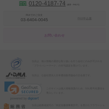
0120-
4
1
8
7
-
7
4
（携帯・PHS 可）
FAXでのご注文
FAX申込書
03-6404-0045
お問い合わせ
当店は、個人情報の適切な取り扱いを行う会社にのみ許可される
「プライバシーマーク」の付与認定を受けています。
当店は、公益社団法人日本通信販売協会の正会員です。
このサイトは個人情報保護のため、SSL暗号化通信を
導入しています。
当店は総務省認可の「特定信書便事業許可」を受けたフラワーショ