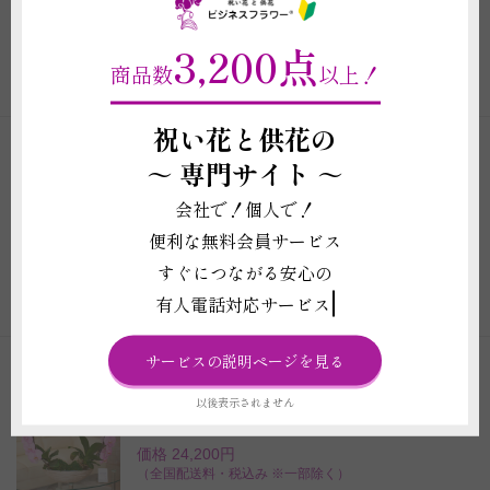
価格 24,200円
（全国配送料・税込み ※一部除く）
3,200点
商品数
以上！
ご注文はこちら
（商品詳細）
祝い花と供花の
商品コード: KO335
～
専門サイト ～
カラー胡蝶蘭 彩 - irodori - リング 2
鉢セット（カスタム）
会社で！個人で！
価格 47,300円
便利な無料会員サービス
（全国配送料・税込み ※一部除く）
すぐにつながる安心の
ご注文はこちら
有人電話対応サービス
（商品詳細）
サービスの説明ページを見る
商品コード: KO307
カラー胡蝶蘭 彩 - irodori - リング（ピ
以後表示されません
ンク）
価格 24,200円
（全国配送料・税込み ※一部除く）