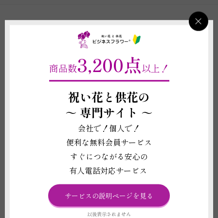
お支払方法について
1. 銀行振込
3,200点
後払い・締め払いOK（法人会員様）
商品数
以上！
2. クレジットカード
祝い花と供花の
～
専門サイト ～
会社で！個人で！
3. NP 後払い
便利な無料会員サービス
すぐにつながる安心の
有人電話対応サービス
詳細はこちら
サービスの説明ページを見る
お申し込み日とお届け日について
以後表示されません