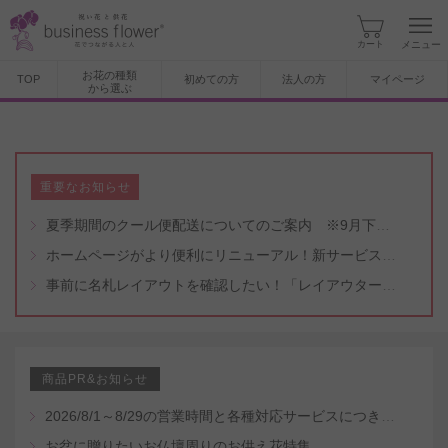
カート
メニュー
お花の種類
TOP
初めての方
法人の方
マイページ
から選ぶ
重要なお知らせ
夏季期間のクール便配送についてのご案内 ※9月下旬頃まで
ホームページがより便利にリニューアル！新サービスもスタート（5/8付）
事前に名札レイアウトを確認したい！「レイアウター機能」と「名札・メッセージカード作成無料代行サービス」のご案内
商品PR&お知らせ
2026/8/1～8/29の営業時間と各種対応サービスにつきまして
お盆に贈りたいお仏壇周りのお供え花特集