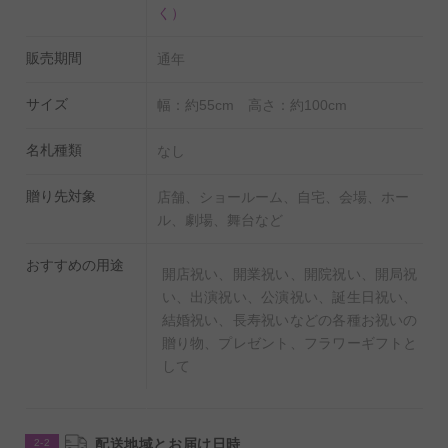
く）
販売期間
通年
サイズ
幅：約55cm 高さ：約100cm
名札種類
なし
贈り先対象
店舗、ショールーム、自宅、会場、ホー
ル、劇場、舞台など
おすすめの用途
開店祝い、開業祝い、開院祝い、開局祝
い、出演祝い、公演祝い、誕生日祝い、
結婚祝い、長寿祝いなどの各種お祝いの
贈り物、プレゼント、フラワーギフトと
して
配送地域とお届け日時
2-2