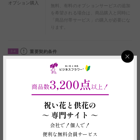
オプション購入
無料、有料のオプションサービスの追加
を希望される場合は、商品購入と同時に
「商品付帯サービス」の購入が必要にな
ります。
重要契約条件
2-4
商品に関わる重要な注意事項
3,200点
(1)掲載写真はイメージのため、商品の形状や色味に差異が生じることがご
商品数
以上！
ざいますので、予めご了承いただきますようお願い申し上げます。
(2)立札やメッセージカード、器などの資材の形状や素材は在庫の都合上、
掲載イメージ写真と異なる場合がございます。これらイメージ写真と現物と
祝い花と供花の
の違いを理由とする返品、返金、交換、その他の請求などには応じかねます
ので予めご了承ください。
～
専門サイト ～
(3)退色や破損を防ぐため、直射日光・火気・暖房器具の熱が当たる場所、
温度差の激しい場所には置かないでください。生花ではないため枯れること
会社で！個人で！
はございませんが、経年劣化については補償ができかねます。
(4)受注制作（オーダー）ですので、お申し込み後の変更、取り消しは承る
便利な無料会員サービス
ことができません。制作開始後に、万が一お取り消しされた場合にも代金は