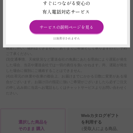
すぐにつながる安心の
お客様の全額負担となります。
有人電話対応サービス
配送に関わる重要な注意事項
(1)平日12:00以降、土曜日12:00以降、及び営業時間外または休業日にいた
サービスの説明ページを見る
だいたご注文につきましては、翌営業日をもってご注文を承諾したものとさ
せていただきます。
以後表示されません
(2)注文フォームでお届け時間帯のご指定いただいたとしても、運送会社の
規定に伴い、確約はできません。あくまでご希望として承りますので、予め
ご了承ください。
(3)交通事情、天候状況など運送会社の免責にあたる理由により遅延が発生
した場合、当店や運送会社では一切の責任を負いかねます。尚、遅延が発生
した場合に個別にご連絡することはできません。
(4)出荷元の休業や在庫の都合上、お届けまでにかかる日数に変更がある場
合がございます。お届け日の指定に強いご希望がございましたら必ずご注文
の申し込み前に当店へお電話もしくはチャットサービスよりお問い合わせく
ださい。
Webカタログギフト
選択した商品を
を利用する
そのまま 購入
（受取人による商品、