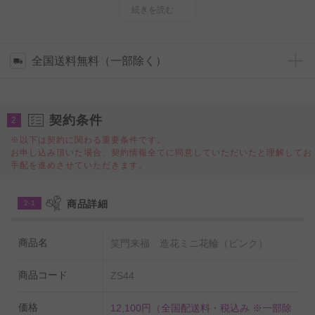
に、華やかさやインパクトのある、造花ミニ花輪（ピン
続きを読む
ク）は小さいながら人目を引き抜群に目立ちます！
商売繁盛を願い、地域の方へのアピールにレトロな雰囲
気の花輪の演出はとても効果があり、最適なツールで
全国送料無料（一部除く）
す！
造花ミニ花輪（ピンク）でお祝いの気持ち、伝えたい気
契約条件
持ちを満開に咲かせて祝賀ムードを演出してみてはいか
2
がでしょうか？
※以下は契約に関わる重要条件です。
お申し込み頂いた場合、契約情報全てに同意していただいたと理解してお
手配を進めさせていただきます。
商品詳細
2-1
商品名
笑門来福 造花ミニ花輪（ピンク）
商品コード
ZS44
価格
12,100円
（全国配送料・税込み ※一部除