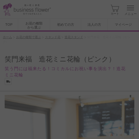
カート
メニュー
お花の種類
TOP
初めての方
法人の方
マイページ
から選ぶ
ホーム
お花の種類で選ぶ
スタンド花
造花スタンド
笑門来福 造花ミニ花輪（ピン
ク）
笑門来福 造花ミニ花輪（ピンク）
笑う門には福来たる！コミカルにお祝い事を演出？！造花
ミニ花輪