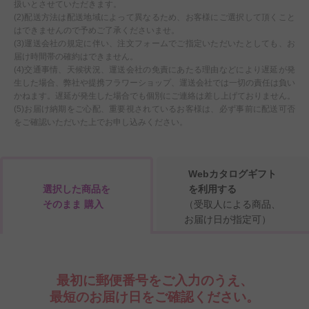
扱いとさせていただきます。
(2)配送方法は配送地域によって異なるため、お客様にご選択して頂くこと
はできませんので予めご了承くださいませ。
(3)運送会社の規定に伴い、注文フォームでご指定いただいたとしても、お
届け時間帯の確約はできません。
(4)交通事情、天候状況、運送会社の免責にあたる理由などにより遅延が発
生した場合、弊社や提携フラワーショップ、運送会社では一切の責任は負い
かねます。遅延が発生した場合でも個別にご連絡は差し上げておりません。
(5)お届け納期をご心配、重要視されているお客様は、必ず事前に配送可否
をご確認いただいた上でお申し込みください。
Webカタログギフト
選択した商品を
を利用する
そのまま 購入
（受取人による商品、
お届け日が指定可）
最初に郵便番号をご入力のうえ、
最短のお届け日をご確認ください。