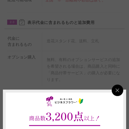
全国 ※一部離島や郡部は除く。
表示代金に含まれるものと追加費用
2-3
代金に
造花スタンド花、送料、立札
含まれるもの
オプション購入
無料、有料のオプションサービスの追加
を希望される場合は、商品購入と同時に
「商品付帯サービス」の購入が必要にな
ります。
重要契約条件
2-4
3,200点
商品数
以上！
商品に関わる重要な注意事項
(1)「造花アート」の商品は、ひとつひとつが手作りのため、サイズ、形