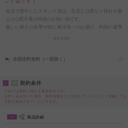
ンド花です！
造花で製作したスタンド花は、生花とは異なり枯れや萎
えの心配不要が特徴のお祝い花です。
厳しい寒さの冬季や特に寒冷地へのお届け、灼熱の夏季
期間でも安心してご利用いただけます。また、適切な保
続きを読む
存をしていただければ、周年記念などの定期的なお祝い
行事での再利用も可能なスタンド花です。
バナナリーフで作成したスタイリッシュな編みこみの花
全国送料無料（一部除く）
器にピンク系のアーティフィシャルフラワーを仕立てた
お洒落なスタンド花は、法人や店舗の開店祝い、開業祝
契約条件
い、新装開店祝い、リニューアル祝いなどの様々なお祝
2
い花としてお薦めの一品です。
※以下は契約に関わる重要条件です。
お申し込み頂いた場合、契約情報全てに同意していただいたと理解してお
手配を進めさせていただきます。
【必ずご一読下さい】
・お届け先の場所によって、
お届け方法（宅配または配
商品詳細
2-1
達）
が異なる商品となり、お客様による選択はできかね