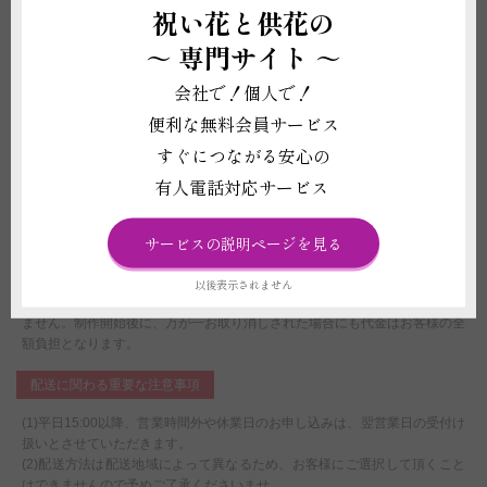
祝い花と供花の
状、色の濃淡が個々に異なる場合があります。また、ガラス製のベースは気
泡や筋のようなものが入っている場合がありますが、手作りの生産工程上発
～
専門サイト ～
生するものであり不良品ではございません。
(2)退色や破損を防ぐため、直射日光・火気・暖房器具の熱が当たる場所、
会社で！個人で！
温度差の激しい場所には置かないでください。生花ではないため枯れる事は
ございませんが、管理状態が悪い場合による劣化は避けられません。商品は
便利な無料会員サービス
お求め時の状態維持を期間保証するものではございません。
すぐにつながる安心の
(3)立札や花器などの資材の形状（素材）は見本写真との差異が発生する場
合がございます。
有人電話対応サービス
(4)宅配便で配送したスタンドは、お届け先様で台の上にお花を載せていた
だく必要がございます。尚、設置方法の説明用紙を同封してお届けいたしま
サービスの説明ページを見る
す。
(5)宅配便で配送したスタンドは、お届け先での処分が必要です。手持ちで
お届けし用途が終了したスタンドは回収させていただく商品となります。
以後表示されません
(6)受注制作（オーダー）ですので、お申し込み後の変更、取り消しは承れ
ません。制作開始後に、万が一お取り消しされた場合にも代金はお客様の全
額負担となります。
配送に関わる重要な注意事項
(1)平日15:00以降、営業時間外や休業日のお申し込みは、翌営業日の受付け
扱いとさせていただきます。
(2)配送方法は配送地域によって異なるため、お客様にご選択して頂くこと
はできませんので予めご了承くださいませ。