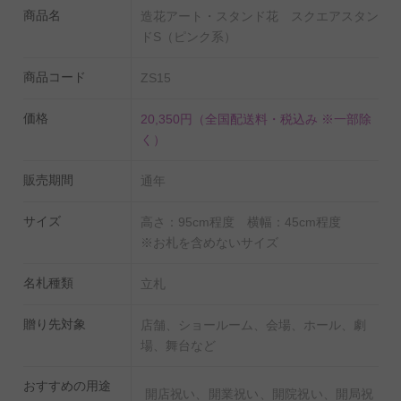
ます。ご不明な点はお電話にて配送方法のご確認くださ
商品名
造花アート・スタンド花 スクエアスタン
い。
ドS（ピンク系）
・この商品は希少な花器（スタンド）を利用しており、
商品コード
ZS15
提携店に在庫があった場合のみお届けが可能となりま
す。「在庫あり」の表記があっても、ご用意ができない
価格
20,350円
（全国配送料・税込み ※一部除
場合もございますのでご注意下さい。
く）
販売期間
通年
サイズ
高さ：95cm程度 横幅：45cm程度
※お札を含めないサイズ
名札種類
立札
贈り先対象
店舗、ショールーム、会場、ホール、劇
場、舞台など
おすすめの用途
開店祝い、開業祝い、開院祝い、開局祝