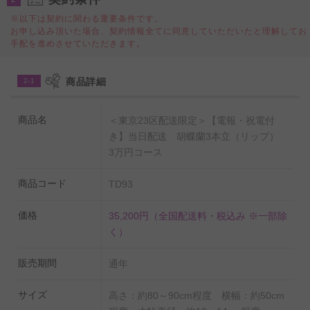
活用頂け、配送スタッフが手持ちで「胡蝶蘭3本立（リ
※以下は契約に関わる重要条件です。
お申し込み頂いた場合、契約情報全てに同意していただいたと理解してお
ップ） 3万コース」と一緒にお届けします。
手配を進めさせていただきます。
他のお花よりも鮮やかでインパクトがある、天然の色付
き胡蝶蘭をお探しの方にオススメの一品です。
商品詳細
2-1
このクラスの胡蝶蘭は、豪華さと大きさから、就任祝
い、受賞（章）祝い、上場祝い、当選祝いなど、重要な
商品名
＜東京23区配送限定＞【電報・祝電付
方へお贈りするお花として、当店が推奨するサイズの胡
き】当日配送 胡蝶蘭3本立（リップ）
3万円コース
蝶蘭となります。
また、お誕生日など個人へのプレゼントにご利用頂く
商品コード
TD93
と、その大きさから驚きのお声が届く事でしょう。
一人で運ぶには非常に困難なサイズとなっており、当社
価格
35,200円
（全国配送料・税込み ※一部除
スタッフが直接お届け、設置、梱包材を回収する事で、
く）
先様の負担を大幅に軽減する事が出来るでしょう。
販売期間
通年
■■当日配送が可能な胡蝶蘭■■
※平日15:00までの注文で、午後から夕方までにお届けが
サイズ
高さ：約80～90cm程度 横幅：約50cm
可能な胡蝶蘭です。