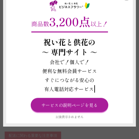
ードなどの付属品で一部対応できないなどの事例が発生した場合、注文後で
あったとしてもお断りや代案商品のご相談などで連絡をさせていただくこと
3,200点
がございます。
商品数
以上！
(2)花は形状や色合いが個々で異なります。掲載写真はイメージのため、季
節や生育状況により花の形状や色味が変動することがございますので、予め
ご了承いただきますようお願い申し上げます。
祝い花と供花の
(3)立札やメッセージカード、器などの資材の形状や素材は在庫の都合上、
掲載イメージ写真と異なる場合がございます。これらイメージ写真と現物と
～
専門サイト ～
の違いを理由とする返品、返金、交換、その他の請求などには応じかねます
ので予めご了承ください。
会社で！個人で！
(4)お花は原則7分咲き以上で出荷をしております。咲き具合はご指定いただ
便利な無料会員サービス
けません。咲き具合について強いご希望がございましたら必ずご注文の申し
込み前に当店へお電話もしくはチャットサービスよりお問い合わせくださ
すぐにつながる安心の
い。
有人電話対応サービス
(5)鉢の回収は代金に含まれておりません。
(6)注文フォームに電報に記載する内容をご入力ください。ご入力がない場
合、ご希望のお届け日にお届けが出来ないことや電報が不要と判断し電報を
サービスの説明ページを見る
お付けせずお届けすることがございます。
(7)受注制作（オーダー）ですので、お申し込み後の変更、取り消しは承る
以後表示されません
ことができません。制作開始後に、万が一お取り消しされた場合にも代金は
お客様の全額負担となります。
配送に関わる重要な注意事項