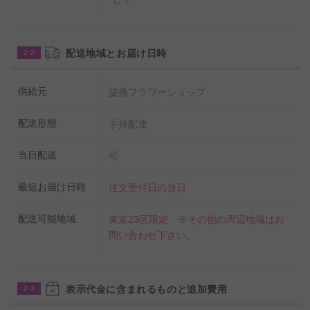
了承ください。
◆契約農家より直送する厳選した胡蝶蘭をお探しの方は
配送地域とお届け日時
2-2
「鮮度抜群の
祝電付き胡蝶蘭
」よりお申し込み下さい。
★お届け先が東京23区限定の商品となります。他地域へ
供給元
提携フラワーショップ
のお届けは「
【電報・祝電付き】当日配送 胡蝶蘭3本
立（白） 3万円コース
」をご確認ください。
配送形態
手持配達
リピーターのお客様で当日配送の場合（注文当日に
当日配送
可
お届けをご希望の方）
リピーターのお客様でビジネスフラワー®をご利用にな
最短お届け日時
注文受付日の当日
る方は当日配送料2,000円（税別）は不要です。こちらよ
りご購入手続きをお願いいたします。
配送可能地域
東京23区限定 ※その他の周辺地域はお
問い合わせ下さい。
表示代金に含まれるものと追加費用
2-3