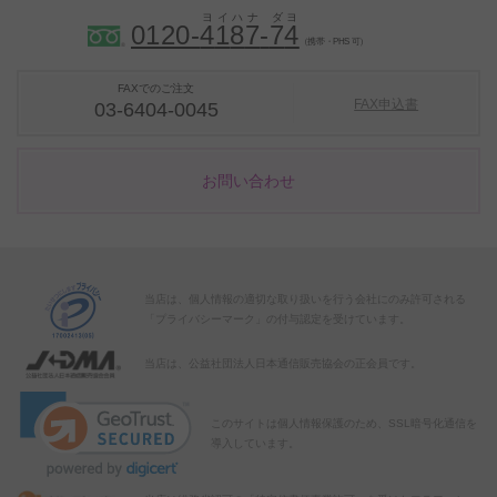
0120-
4
1
8
7
-
7
4
（携帯・PHS 可）
FAXでのご注文
FAX申込書
03-6404-0045
お問い合わせ
当店は、個人情報の適切な取り扱いを行う会社にのみ許可される
「プライバシーマーク」の付与認定を受けています。
当店は、公益社団法人日本通信販売協会の正会員です。
このサイトは個人情報保護のため、SSL暗号化通信を
導入しています。