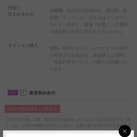
代金に
胡蝶蘭、当日仕立配達料金、梱包料、配
含まれるもの
送料、ラッピング、立札又はメッセージ
カード（選択）、電報（祝電）、打電料
※鉢回収は代金に含まれておりません。
オプション購入
無料、有料のオプションサービスの追加
を希望される場合は、商品購入と同時に
「商品付帯サービス」の購入が必要にな
ります。
重要契約条件
2-4
商品に関わる重要な注意事項
(1)注文受付後に在庫、配送可否の確認をいたします。注文受諾の可否に関
しては、ご回答の連絡をお待ちください。お届け先にお伺いができる近隣の
フラワーショップに同等規格商品の在庫がない場合、定休日の場合、また、
近隣に提携フラワーショップがない場合、ラッピング、立札、メッセージカ