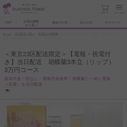
カート
メニュー
お花の種類
TOP
初めての方
法人の方
マイページ
から選ぶ
ホーム
当日配送で選ぶ
祝電付き胡蝶蘭
＜東京23区配送限定＞【電報・祝電付き】当日
配送 胡蝶蘭3本立（リップ） 3万円コース
＜東京23区配送限定＞【電報・祝電付
き】当日配送 胡蝶蘭3本立（リップ）
3万円コース
追加代金一切なし・電報代金無料！胡蝶蘭と一緒に電報
（祝電）を当日配達