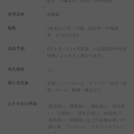
程度 大輪直径：約10～14cm程度
※煩わしい開封作業はもちろん、お届け先様との相談に
使用花材
胡蝶蘭
よる設置、梱包材の回収を配送スタッフがお手伝いしま
す。細かな要望にもご対応致します。
輪数
1本あたり15～17輪 合計45～51輪程
※「当日仕立配達料金」を含んだ価格になっております
度 ※つぼみ含む
のでオプション購入は不要です。
花命予測
約1ヶ月～1.5ヶ月程度 ※設置場所や管理
※この商品は、お届け時不在で再配達となる場合、再配
状態により大きく異なります。
達1回につき1,500円（税別）の手数料を頂戴する必要が
ございます。
名札種類
なし
【必ずご一読下さい】
贈り先対象
※提携フラワーショップの在庫からのお届けとなり生産
店舗・ショールーム・オフィス・自宅・会
場・ホール・劇場・舞台など
者からの直送商品と異なるため、お届け地域に同規格の
在庫がある場合のみ注文を承ることが可能となります。
おすすめの用途
開店祝い、開業祝い、移転祝い、就任祝
お届け納期などを心配されているお客様は、お電話にて
い、上場祝い、誕生日祝い、結婚祝い、
配送の可否を確認後にお申し込みください。
長寿祝い、退職祝いなどの各種お祝いの
※ラッピングバリエーションや立札形状（素材）など、
贈り物、プレゼント、フラワーギフトと
見本写真との差異が発生する場合がございます。予めご
して