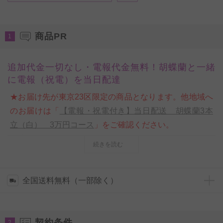
商品PR
1
追加代金一切なし・電報代金無料！胡蝶蘭と一緒
に電報（祝電）を当日配達
★お届け先が東京23区限定の商品となります。他地域へ
のお届けは「
【電報・祝電付き】当日配送 胡蝶蘭3本
立（白） 3万円コース
」をご確認ください。
他店では有料となる電報（祝電）をビジネスフラワー®
続きを読む
では、追加代金なし・無料（0円）で、しなやかで豪華
な3本立ての胡蝶蘭と電報（祝電）を一緒に配達致しま
す。
全国送料無料（一部除く）
電報は当店のロゴ入り、高級感あるオリジナル台紙を使
用していますので、一般的なメッセージカードと比べて
契約条件
もワンランク上の贈り物・プレゼント・贈答品としてご
2