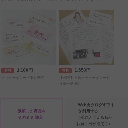
1,100円
1,650円
有料
有料
メッセージカード追加費用
【+5日】自作メッセージカード、
直筆手紙同封
Webカタログギフト
選択した商品を
を利用する
そのまま 購入
（受取人による商品、
お届け日が指定可）