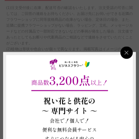
(1)注文受付後に在庫、配送可否の確認をいたします。注文受諾の可否に関
しては、ご回答の連絡をお待ちください。お届け先にお伺いができる近隣の
フラワーショップに同等規格商品の在庫がない場合、定休日の場合、また、
近隣に提携フラワーショップがない場合、ラッピング、立札、メッセージカ
ードなどの付属品で一部対応できないなどの事例が発生した場合、注文後で
あったとしてもお断りや代案商品のご相談などで連絡をさせていただくこと
がございます。
(2)植物は形状や色合いが個々で異なります。掲載写真はイメージのため、
季節や生育状況により形状や色味が変動することがございますので、予めご
了承いただきますようお願い申し上げます。
(3)立札やメッセージカード、器などの資材の形状や素材は在庫の都合上、
掲載イメージ写真と異なる場合がございます。これらイメージ写真と現物と
3,200点
の違いを理由とする返品、返金、交換、その他の請求などには応じかねます
商品数
以上！
ので予めご了承ください。
(4)受注制作（オーダー）ですので、お申し込み後の変更、取り消しは承る
ことができません。制作開始後に、万が一お取り消しされた場合にも代金は
祝い花と供花の
お客様の全額負担となります。
～
専門サイト ～
配送に関わる重要な注意事項
会社で！個人で！
(1)平日・土曜日15:00までのご注文については注文後の都度在庫と配送可否
便利な無料会員サービス
の確認の上、当日19:00までに配送いたします。15:00以降、及び営業時間
外または休業日にいただいたご注文につきましては、翌営業日をもってご注
すぐにつながる安心の