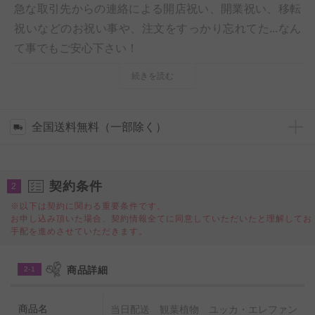
急な取引先からの連絡による開店祝い、開業祝い、移転
祝いなどのお祝い事や、注文をすっかり忘れてた...なん
て事でもご安心下さい！
祝い花と供花を販売するネットの花屋ビジネスフラワー
続きを読む
®では、お祝い花の人気の観葉植物（インテリアグリー
ン）商品を注文当日中の即日配送いたします。
当日配送の観葉植物商品には、立札またはメッセージカ
全国送料無料（一部除く）
ードが無料で付いています。
また、
煩わしい開封作業はもちろん、お届け先様との相
契約条件
談による設置、梱包材の回収を配送スタッフがお手伝い
2
させていただく
手持ち配送（配達）商品となり、贈り先
※以下は契約に関わる重要条件です。
お申し込み頂いた場合、契約情報全てに同意していただいたと理解してお
の法人様、企業様の手間を最小限にするといった心遣い
手配を進めさせていただきます。
もポイントとなる一品です。
商品詳細
2-1
◆「ユッカ・エレファンティペス」とは？
開店祝い、開業祝い、移転祝いの定番観葉植物として人
商品名
当日配送 観葉植物 ユッカ・エレファン