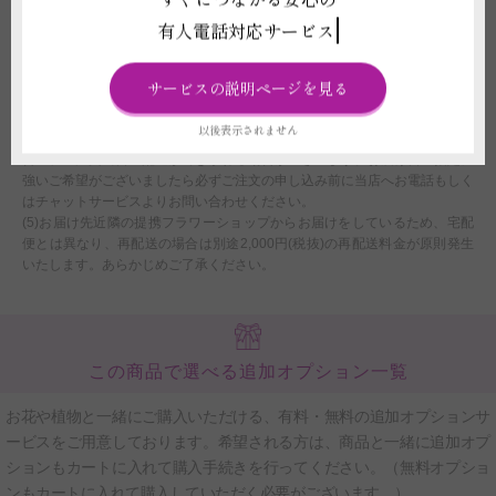
文を承諾したものとさせていただきます。
有人電話対応サービス
(2)注文フォームでお届け時間帯のご指定いただいたとしても、当日配送商
品はお時間の指定を承ることができません。
(3)配送時の交通状況や天候、天災により遅延や配送中止の場合、当店では
サービスの説明ページを見る
ご返品、ご返金、交換、その他のご請求などには応じかねますのでご了承く
ださい。また配送に遅延が生じた場合、個別にご連絡はしておりません。
以後表示されません
(4)配送を担当するお届け先近隣の提携フラワーショップの休業や在庫の都
合上、ご注文当日の配送ができかねる場合がございます。お届け日の指定に
強いご希望がございましたら必ずご注文の申し込み前に当店へお電話もしく
はチャットサービスよりお問い合わせください。
(5)お届け先近隣の提携フラワーショップからお届けをしているため、宅配
便とは異なり、再配送の場合は別途2,000円(税抜)の再配送料金が原則発生
いたします。あらかじめご了承ください。
この商品で選べる追加オプション一覧
お花や植物と一緒にご購入いただける、有料・無料の追加オプションサ
ービスをご用意しております。希望される方は、商品と一緒に追加オプ
ションもカートに入れて購入手続きを行ってください。（無料オプショ
ンもカートに入れて購入していただく必要がございます。）