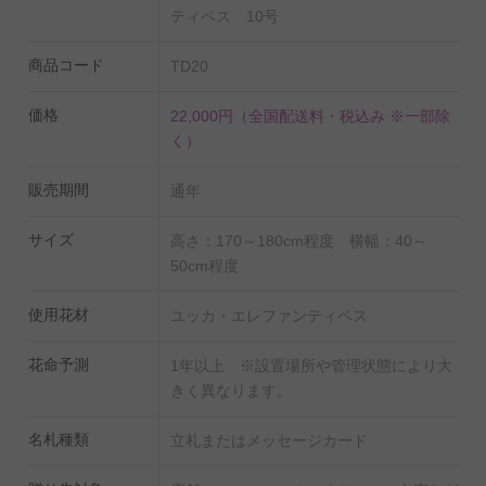
気のユッカ・エレファンティペスは、力強く伸びる若者
ティペス 10号
を象徴した「青年の樹」と呼ばれています。
商品コード
TD20
勇壮や偉大といった花言葉を体現している、太く力強い
幹、剣のように鋭く天を向いた葉は、オフィスやお部屋
価格
22,000円
（全国配送料・税込み ※一部除
のインテリアとしてもオススメです。
く）
販売期間
通年
サイズ
高さ：170～180cm程度 横幅：40～
50cm程度
使用花材
ユッカ・エレファンティペス
花命予測
1年以上 ※設置場所や管理状態により大
きく異なります。
名札種類
立札またはメッセージカード