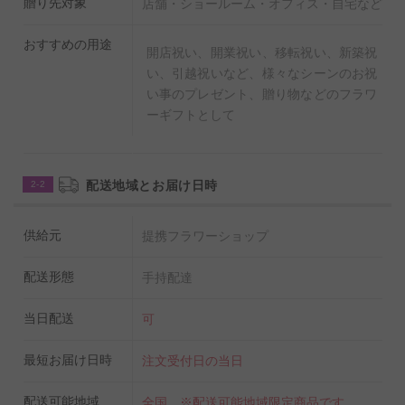
贈り先対象
店舗・ショールーム・オフィス・自宅など
おすすめの用途
開店祝い、開業祝い、移転祝い、新築祝
い、引越祝いなど、様々なシーンのお祝
い事のプレゼント、贈り物などのフラワ
ーギフトとして
配送地域とお届け日時
2-2
供給元
提携フラワーショップ
配送形態
手持配達
当日配送
可
最短お届け日時
注文受付日の当日
配送可能地域
全国 ※配送可能地域限定商品です。