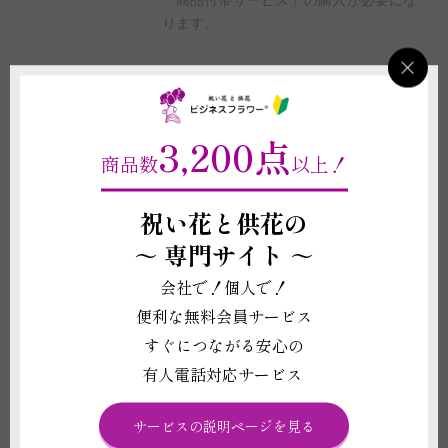
「商品付帯サービス」の購入が必要にな
ります。
重要契約条件
2-4
3,200点
商品に関わる重要な注意事項
商品数
以上！
(1)手持ち配送と宅配便でお花自体の高さ（お札を含めない高さ）が異なり
ます。配送方法は配送地域によって異なるため、お客様にご選択していただ
祝い花と供花の
くことはできません。予めご了承くださいませ。
～
専門サイト ～
(2)掲載写真はイメージのため、花や葉の品種、色あい、デザイン、植物の
本数、ボリューム感などは仕入れ状況により異なります。また、札や花器
会社で！個人で！
等、商品代金に含まれるものに記載されている資材の形状や素材等は掲載イ
メージ写真と異なる場合がございます。これらイメージ写真と現物との違い
便利な無料会員サービス
を理由とする返品、返金、交換、その他の請求などには応じかねますので予
すぐにつながる安心の
めご了承ください。
(3)宅配便で配送したスタンドは、お届け先で台の上にお花を載せていただ
有人電話対応サービス
く必要がございます。設置方法の説明用紙を同封してお届けいたします。
(4)宅配便で配送したスタンドは、お届け先での処分が必要です。手持ちで
お届けした場合は、用途が終了したスタンドを回収させていただきます。
サービスの説明ページを見る
(5)受注制作（オーダー）のため、商品作成後の変更・取り消しを承ること