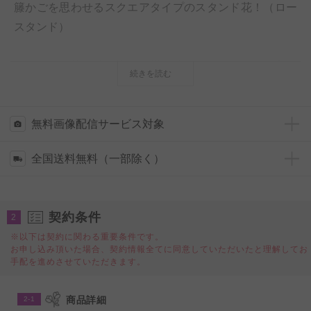
籐かごを思わせるスクエアタイプのスタンド花！（ロー
スタンド）
スタンドは籐を編み込んだ様な使用となっており、和テ
続きを読む
イスト・アジアンテイスト感が強く、インパクトあるス
タンドです。また、お花はその季節に合わせて旬なお花
を中心に、様々なお色を混ぜて、ボリューム感を出し、
無料画像配信サービス対象
ご用意しております。
全国送料無料（一部除く）
おしゃれなショップやカフェなどの開店祝いや開業祝
い、小スペースで行われるイベント会場におすすめのス
契約条件
2
タンド花です。
※以下は契約に関わる重要条件です。
お申し込み頂いた場合、契約情報全てに同意していただいたと理解してお
【必ずご一読下さい】
手配を進めさせていただきます。
こちらの商品は、スタッフが直接お届けする手持ち配送
と宅配のいずれかの方法での発送となります。
商品詳細
2-1