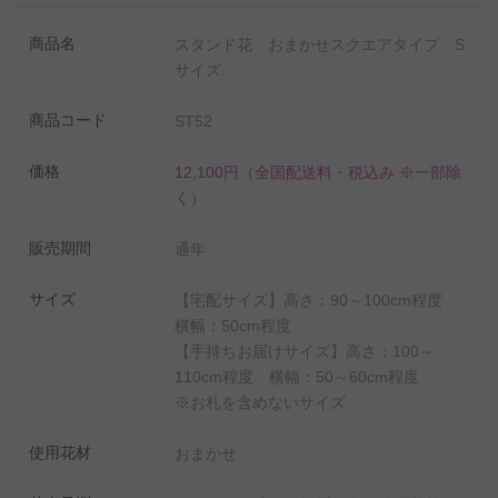
また、手持ち配送と宅配便でお花自体の高さ（お札を含
めない高さ）が異なります。
商品名
スタンド花 おまかせスクエアタイプ S
サイズ
配送方法は配送地域によって異なるため、お客様にご選
択して頂くことはできませんので予めご了承くださいま
商品コード
ST52
せ。
事前にお問い合わせいただければ、配送方法を確認させ
価格
12,100円
（全国配送料・税込み ※一部除
ていただく事が可能です。
く）
販売期間
通年
【スタンド設置・回収について】
◆手持ち配送
サイズ
【宅配サイズ】高さ：90～100cm程度
スタッフがお伺いしお花を設置いたします。
横幅：50cm程度
【手持ちお届けサイズ】高さ：100～
終了後にスタンドの回収を行っております。回収の日程
110cm程度 横幅：50～60cm程度
等はお届け先様とご相談いたします。
※お札を含めないサイズ
◆宅配
使用花材
おまかせ
お花は梱包された状態で届きますので、お受け取りのお