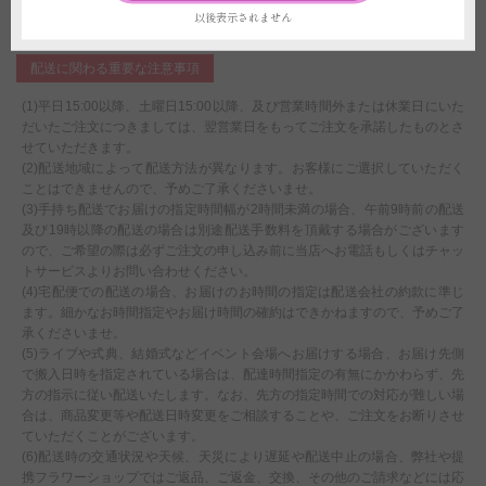
ができません。制作開始後に、万が一ご注文をお取り消しされた場合も代金
以後表示されません
はご注文者様に全額負担いただきます。
配送に関わる重要な注意事項
(1)平日15:00以降、土曜日15:00以降、及び営業時間外または休業日にいた
だいたご注文につきましては、翌営業日をもってご注文を承諾したものとさ
せていただきます。
(2)配送地域によって配送方法が異なります。お客様にご選択していただく
ことはできませんので、予めご了承くださいませ。
(3)手持ち配送でお届けの指定時間幅が2時間未満の場合、午前9時前の配送
及び19時以降の配送の場合は別途配送手数料を頂戴する場合がございます
ので、ご希望の際は必ずご注文の申し込み前に当店へお電話もしくはチャッ
トサービスよりお問い合わせください。
(4)宅配便での配送の場合、お届けのお時間の指定は配送会社の約款に準じ
ます。細かなお時間指定やお届け時間の確約はできかねますので、予めご了
承くださいませ。
(5)ライブや式典、結婚式などイベント会場へお届けする場合、お届け先側
で搬入日時を指定されている場合は、配達時間指定の有無にかかわらず、先
方の指示に従い配送いたします。なお、先方の指定時間での対応が難しい場
合は、商品変更等や配送日時変更をご相談することや、ご注文をお断りさせ
ていただくことがございます。
(6)配送時の交通状況や天候、天災により遅延や配送中止の場合、弊社や提
携フラワーショップではご返品、ご返金、交換、その他のご請求などには応