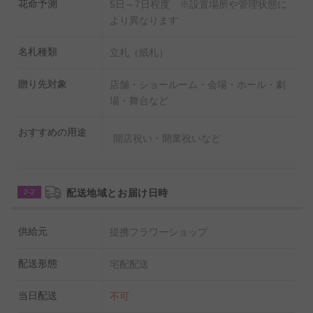
花命予測
5日～7日程度 ※設置場所や管理状態に
客様側で設置作業が必要となります。
より異なります
スタンドの回収は行っておりません。
お受け取り様側で
の処分をお願いしております。
名札種類
立札（紙札）
贈り先対象
店舗・ショールーム・会場・ホール・劇
◆こちらの商品にはお花のボリュームとスタンドサイズ
場・舞台など
の異なる
Ｍサイズ（高さ：115cm～）
、
Ｌサイズ（高
さ：130cm～）
もご用意しております。
おすすめの用途
開店祝い・開業祝いなど
配送地域とお届け日時
2-2
供給元
提携フラワーショップ
配送形態
宅配配送
当日配送
不可