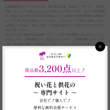
(1)掲載写真はイメージのため、花や葉の品種、色あい、デザイン、植物の
本数、ボリューム感などは仕入れ状況により異なります。また、札や花器
等、商品代金に含まれるものに記載されている資材の形状や素材等は掲載イ
メージ写真と異なる場合がございます。これらイメージ写真と現物との違い
を理由とする返品、返金、交換、その他の請求などには応じかねますので予
めご了承ください。
(2)お花を持ち帰るための資材（ビニール袋や包装紙等）はお付けしており
ません。但し、別途有料にてご用意できますので、ご希望の際は必ずご注文
の申し込み前に弊社へお電話もしくはチャットサービスよりお問い合わせく
ださい。
(3)宅配便で配送したスタンドは、お届け先で台の上にお花を載せていただ
く必要がございます。設置方法の説明用紙を同封してお届けいたします。
(4)宅配便で配送したスタンドは、お届け先での処分が必要です。
3,200点
(5))受注制作（オーダー）のため、商品作成後の変更・取り消しを承ること
商品数
以上！
ができません。制作開始後に、万が一ご注文をお取り消しされた場合も代金
はご注文者様に全額ご負担いただきます
祝い花と供花の
配送に関わる重要な注意事項
～
専門サイト ～
(1)平日15:00以降、土曜日15:00以降、及び営業時間外または休業日にいた
会社で！個人で！
だいたご注文につきましては、翌営業日をもってご注文を承諾したものとさ
せていただきます。
便利な無料会員サービス
(2)最低気温が0度以下、最高気温が30度以上の場合、配送中に花や植物が傷