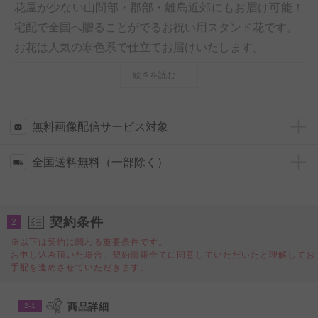
花屋が少ない山間部・郡部・離島近郊にもお届け可能！
宅配で全国へ贈ることがでるお祝い用スタンド花です。
お花は人気の寒色系で仕立てお届けいたします。
続きを読む
【スタンド設置・回収について】
お花は宅配にて梱包された状態で届きますので、お受け
取りのお客様側で設置作業（スタンド部分にお花をの乗
無料画像配信サービス対象
せる作業）が必要となります。
全国送料無料（一部除く）
スタンド部分の回収は行っておりません。お届け先での
処分をお願いしております。
契約条件
2
※以下は契約に関わる重要条件です。
お申し込み頂いた場合、契約情報全てに同意していただいたと理解してお
手配を進めさせていただきます。
商品詳細
2-1