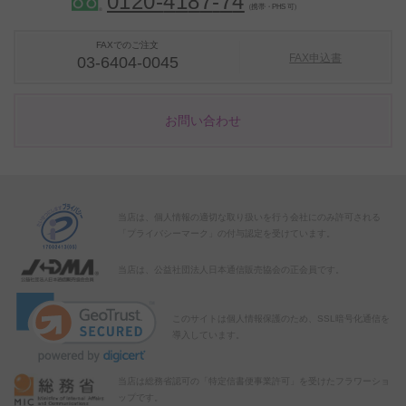
0120-
4
1
8
7
-
7
4
（携帯・PHS 可）
FAXでのご注文
FAX申込書
03-6404-0045
お問い合わせ
当店は、個人情報の適切な取り扱いを行う会社にのみ許可される
「プライバシーマーク」の付与認定を受けています。
当店は、公益社団法人日本通信販売協会の正会員です。
このサイトは個人情報保護のため、SSL暗号化通信を
導入しています。
当店は総務省認可の「特定信書便事業許可」を受けたフラワーショ
ップです。