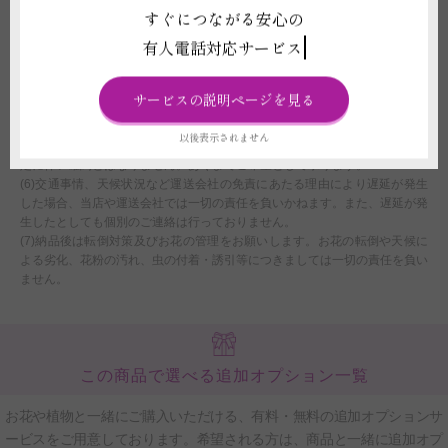
む可能性があります。また、気温を原因とした商品劣化が発生したとして
すぐにつながる安心の
も、ご返品、ご返金、交換、その他のご請求には一切応じられません。
有人電話対応サービス
(3)お届け先がライブ、式典、結婚式などのイベント会場の場合、先方側で
搬入日時を指定されている事がございます。ご注文時点でお届け希望日時を
指定されていたとしても、搬入先の指示が最優先となります。それらを理由
サービスの説明ページを見る
にお届けが困難な場合は、商品やお届け日時の変更を相談したり、ご注文を
お断りさせていただくことがございます。
以後表示されません
(5)ご注文時点でお届け希望日時を指定されていたとしても、運送会社の規
定に伴い確約とはなりません。あくまでご希望として承ります。
(6)交通事情、天候状況など運送会社の免責にあたる理由により遅延が発生
した場合、当店や運送会社では一切の責任を負いかねます。また、遅延が発
生したとしても個別のご連絡は行っておりません。
(7)納品後は転倒対策及びお花の管理をお願いします。お花の転倒や天候に
よる劣化、花粉の汚れ、虫の付着・誘引等につきましては一切の責任を負い
ません。
この商品で選べる追加オプション一覧
お花や植物と一緒にご購入いただける、有料・無料の追加オプションサ
ービスをご用意しております。希望される方は、商品と一緒に追加オプ