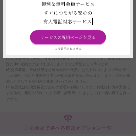
だいたご注文につきましては、翌営業日をもってご注文を承諾したものとさ
便利な無料会員サービス
せていただきます。
すぐにつながる安心の
(2)最低気温が0度以下、最高気温が30度以上の場合、配送中に花や植物が傷
む可能性があります。また、気温を原因とした商品劣化が発生したとして
有人電話対応サービス
も、ご返品、ご返金、交換、その他のご請求には一切応じられません。
(3)お届け先がライブ、式典、結婚式などのイベント会場の場合、先方側で
搬入日時を指定されている事がございます。ご注文時点でお届け希望日時を
サービスの説明ページを見る
指定されていたとしても、搬入先の指示が最優先となります。それらを理由
にお届けが困難な場合は、商品やお届け日時の変更を相談したり、ご注文を
以後表示されません
お断りさせていただくことがございます。
(5)ご注文時点でお届け希望日時を指定されていたとしても、運送会社の規
定に伴い確約とはなりません。あくまでご希望として承ります。
(6)交通事情、天候状況など運送会社の免責にあたる理由により遅延が発生
した場合、当店や運送会社では一切の責任を負いかねます。また、遅延が発
生したとしても個別のご連絡は行っておりません。
(7)納品後は転倒対策及びお花の管理をお願いします。お花の転倒や天候に
よる劣化、花粉の汚れ、虫の付着・誘引等につきましては一切の責任を負い
ません。
この商品で選べる追加オプション一覧