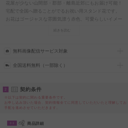
花屋が少ない山間部・郡部・離島近郊にもお届け可能！
宅配で全国へ贈ることがでるお祝い用スタンド花です。
お花はゴージャスな雰囲気漂う赤色、可愛らしいイメー
ジのあるピンク系の2色で華やかに仕立てお届けいたし
続きを読む
ます。
【スタンド設置・回収について】
無料画像配信サービス対象
お花は宅配にて梱包された状態で届きますので、お受け
全国送料無料（一部除く）
取りのお客様側で設置作業（スタンド部分にお花をの乗
せる作業）が必要となります。
スタンド部分の回収は行っておりません。お届け先での
契約条件
2
処分をお願いしております。
※以下は契約に関わる重要条件です。
お申し込み頂いた場合、契約情報全てに同意していただいたと理解してお
手配を進めさせていただきます。
商品詳細
2-1