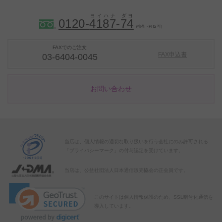
0120-
4
1
8
7
-
7
4
（携帯・PHS 可）
FAXでのご注文
FAX申込書
03-6404-0045
お問い合わせ
当店は、個人情報の適切な取り扱いを行う会社にのみ許可される
「プライバシーマーク」の付与認定を受けています。
当店は、公益社団法人日本通信販売協会の正会員です。
このサイトは個人情報保護のため、SSL暗号化通信を
導入しています。