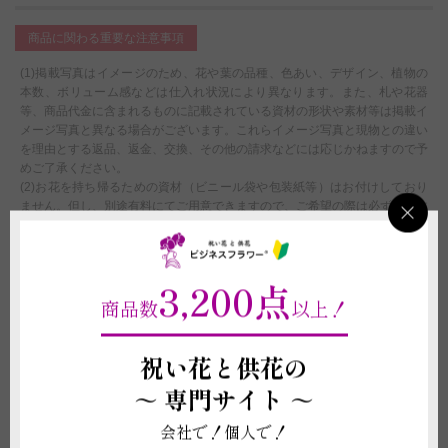
商品に関わる重要な注意事項
(1)掲載写真はイメージのため、花や葉の品種、色あい、デザイン、植物の
本数、ボリューム感などは仕入れ状況により異なります。また、札や花器
等、商品代金に含まれるものに記載されている資材の形状や素材等は掲載イ
メージ写真と異なる場合がございます。これらイメージ写真と現物との違い
を理由とする返品、返金、交換、その他の請求などには応じかねますので予
めご了承ください。
(2)お花を持ち帰るための資材（ビニール袋や包装紙等）はお付けしており
ません。但し、別途有料にてご用意できますので、ご希望の際は必ずご注文
の申し込み前に弊社へお電話もしくはチャットサービスよりお問い合わせく
ださい。
(3)宅配便で配送したスタンドは、お届け先で台の上にお花を載せていただ
3,200点
く必要がございます。設置方法の説明用紙を同封してお届けいたします。
(4)宅配便で配送したスタンドは、お届け先での処分が必要です。
商品数
以上！
(5))受注制作（オーダー）のため、商品作成後の変更・取り消しを承ること
ができません。制作開始後に、万が一ご注文をお取り消しされた場合も代金
祝い花と供花の
はご注文者様に全額ご負担いただきます
～
専門サイト ～
配送に関わる重要な注意事項
会社で！個人で！
(1)平日15:00以降、土曜日15:00以降、及び営業時間外または休業日にいた