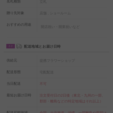
名札種類
立札
贈り先対象
店舗 , ショールーム
おすすめの用途
開店祝い・開業祝いなど
配送地域とお届け日時
2-2
供給元
提携フラワーショップ
配送形態
宅配配送
当日配送
不可
最短お届け日時
注文受付日の2日後（東北・九州の一部、
郡部・離島などの特定地域はそれ以上）
配送可能地域
全国 ※北海道、沖縄、一部離島や郡部は