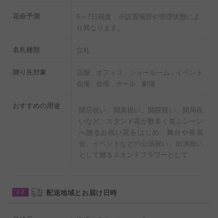
花命予測
5～7日程度 ※設置場所や管理状態によ
り異なります。
名札種類
立札
贈り先対象
店舗 , オフィス , ショールーム , イベント
会場 , 会場 , ホール , 劇場
おすすめの用途
開店祝い、開業祝い、開院祝い、開局祝
いなど、スタンド花が数多く並ぶシーン
へ贈るお祝い花をはじめ、舞台や発表
会、イベントなどの公演祝い、出演祝い
として贈るスタンドフラワーとして
配送地域とお届け日時
2-2