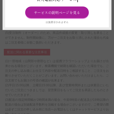
際は必ずご注文の申し込み前に弊社へお電話もしくはチャットサービスより
お問い合わせください。
サービスの説明ページを見る
(4)配達担当店の営業状況・仕入れ状況により配送可否が変わる場合がござ
います。検索機能で納期を確認いただいた場合でも、ご注文の申し込み後に
以後表示されません
お仕立て内容や配送日時をご相談すること、ご注文をお断りさせていただく
ことがございます。
(5)受注制作（オーダー）のため、商品作成後の変更・取り消しを承ること
ができません。制作開始後に、万が一ご注文をお取り消しされた場合も代金
はご注文者様に全額ご負担いただきます。
配送に関わる重要な注意事項
(1)一部地域（山間部や郡部など）は提携フラワーショップよりお届けが出
来かねる場合がございます。検索機能で納期を確認いただいた場合でも、ご
注文の申し込み後にお仕立て内容や配送日時をご相談すること、ご注文をお
断りさせていただくことがございます。お問い合わせいただけましたら、ご
注文前でもお届けの可否の確認が出来ます。
(2)平日15:00以降、土曜日15:00以降、及び営業時間外または休業日にいた
だいたご注文につきましては、翌営業日をもってご注文を承諾したものとさ
せていただきます。
(3)配送の指定時間幅が2時間未満の場合、午前9時前の配送及び19時以降の
配送の場合は別途配送手数料を頂戴する場合がございますので、ご希望の際
は必ずご注文の申し込み前に当店へお電話もしくはチャットサービスよりお