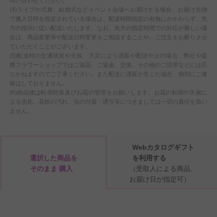
問い合わせください。
(4)ライブや式典、結婚式などイベント会場へお届けする場合、お届け先側
で搬入日時を指定されている場合は、配達時間指定の有無にかかわらず、先
方の指示に従い配送いたします。なお、先方の指定時間での対応が難しい場
合は、商品変更等や配送日時変更をご相談することや、ご注文をお断りさせ
ていただくことがございます。
(5)配送時の交通状況や天候、天災により遅延や配送中止の場合、弊社や提
携フラワーショップではご返品、ご返金、交換、その他のご請求などには応
じかねますのでご了承ください。また配送に遅延が生じた場合、個別にご連
絡はしておりません。
(6)納品後は転倒対策及びお花の管理をお願いします。お花の転倒や天候に
よる劣化、花粉の汚れ、虫の付着・誘引等につきましては一切の責任を負い
ません。
Webカタログギフト
選択した商品を
を利用する
そのまま 購入
（受取人による商品、
お届け日が指定可）