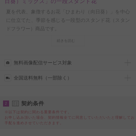
日葵）ミックス」の一段スタンド花
夏を代表、象徴するお花「ひまわり（向日葵）」を中心
に仕立てた、季節を感じる一段型のスタンド花（スタン
ドフラワー）商品です。
明るく楽しい雰囲気を醸し出す夏ならではヒマワリミッ
続きを読む
クスのスタンド花は、取引先や知人のお店の開店祝いや
開業祝い、病院やクリニック開設の開院祝い、発表会や
舞台、イベントなどの出演祝いや開催祝いなど、華やか
無料画像配信サービス対象
なお祝い場へのフラワーギフトに相応しい一品です。
全国送料無料（一部除く）
提携フラワーショップの配送スタッフが手持ちでお届け
するので、会場での設置のお手伝いや、使用後のスタン
ド回収も全て価格の中に含まれている安心価格となりま
契約条件
2
す。
※以下は契約に関わる重要条件です。
この季節だけに出荷可能な「ひまわり（向日葵）ミック
お申し込み頂いた場合、契約情報全てに同意していただいたと理解してお
ス」のスタンド花で、夏のお祝いのシーンを華やかに盛
手配を進めさせていただきます。
り上げてみてはいかがでしょうか？