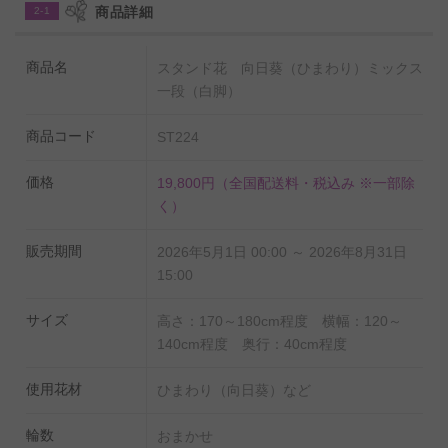
商品詳細
2-1
【重要】本商品に電報（祝電・弔電）を付けて贈る際の
ご注意
商品名
スタンド花 向日葵（ひまわり）ミックス
一段（白脚）
配送可能エリア限定のサービスとなります。必ず
手持ち配
をご確認いただ
送商品における電報配送可能エリアの一覧
商品コード
ST224
いた上でお申し込みをお願いいたします。
また、配送可能エリアに該当していたとしても地域の生
価格
19,800円
（全国配送料・税込み ※一部除
花店の営業状況により、配送を承れない場合がございま
く）
す。ご心配なお客様は、お手数ですがご注文前にお問い
販売期間
2026年5月1日 00:00 ～ 2026年8月31日
合わせください。
15:00
サイズ
高さ：170～180cm程度 横幅：120～
140cm程度 奥行：40cm程度
使用花材
ひまわり（向日葵）など
輪数
おまかせ