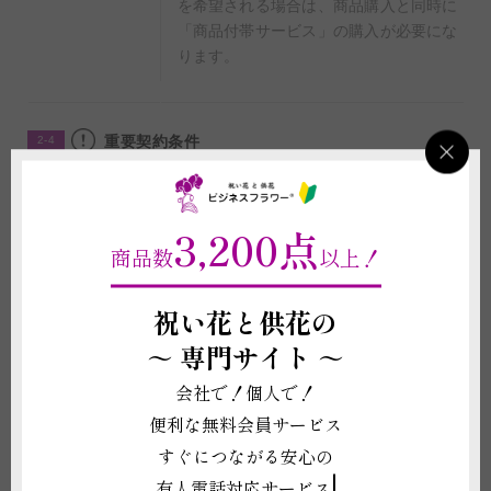
を希望される場合は、商品購入と同時に
「商品付帯サービス」の購入が必要にな
ります。
重要契約条件
2-4
商品に関わる重要な注意事項
3,200点
(1)掲載写真はイメージのため、花や葉の品種、色あい、デザイン、植物の
商品数
以上！
本数、ボリューム感などは仕入れ状況により異なります。また、札や花器
等、商品代金に含まれるものに記載されている資材の形状や素材等は掲載イ
メージ写真と異なる場合がございます。これらイメージ写真と現物との違い
祝い花と供花の
を理由とする返品、返金、交換、その他の請求などには応じかねますので予
めご了承ください。
～
専門サイト ～
(2)スタンド花に使用されている脚（スタンド部分）はレンタルとなります
ので使用後必ず回収いたします。設置場所での回収となりますので、設置場
会社で！個人で！
所から別の場所へのご移動は原則禁止しております。移動する際は必ずご注
便利な無料会員サービス
文の申し込み前に当店へお電話もしくはチャットサービスよりお問い合わせ
ください。
すぐにつながる安心の
(3)お花を持ち帰るための資材（ビニール袋や包装紙等）はお付けしており
有人電話対応サービス
ません。但し、別途有料にてご用意できる場合がございますので、ご希望の