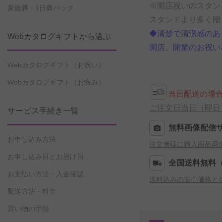
※開店祝いのスタン
家族葬・1日葬パック
スタンドより多く贈
◆清楚で清潔感のあ
Webカタログギフトから選ぶ
開店、開業のお祝い
Webカタログギフト（お祝い）
Webカタログギフト（お悔み）
当日配送の場
ご注文日当日（即日
サービス手続き一覧
無料画像配信
お申し込み方法
注文者様に購入商品画
お申し込み日とお届け日
全国送料無料
お支払い方法・入金確認
送料込みの安心価格と
配送方法・料金
買い物の手順