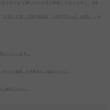
お店で方々より贈られたお花を調査しておりますと、1段
「
スタンド花 二段1色指定 2.9万円コース（白系）
」も
願いいたします。
、サービス概要、注意事項をご確認ください。
をご確認ください。