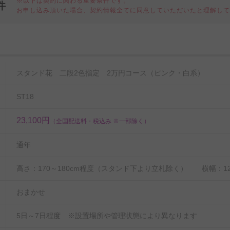
※以下は契約に関わる重要条件です。
件
お申し込み頂いた場合、契約情報全てに同意していただいたと理解し
細
スタンド花 二段2色指定 2万円コース（ピンク・白系）
ST18
23,100円
（全国配送料・税込み ※一部除く）
通年
高さ：170～180cm程度（スタンド下より立札除く） 横幅：120
おまかせ
5日～7日程度 ※設置場所や管理状態により異なります