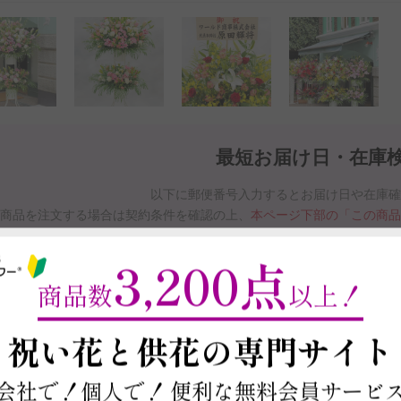
最短お届け日・在庫
以下に郵便番号入力するとお届け日や在庫
商品を注文する場合は契約条件を確認の上、
本ページ下部の「この商
※最短お届け日以降であれば、お届け日をご
3,200点
お届け日と在庫検索について
商品数
以上！
～
祝い花と供花の
専門サイト
この商品の在庫・
お届け日を確
会社で！個人で！
便利な無料会員サービ