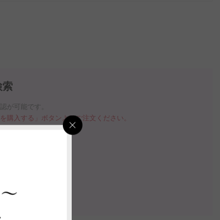
検索
確認が可能です。
品を購入する」ボタンよりご注文ください。
指定いただけます。
の案内動画
 ～
認する
ス