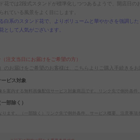
ド花では2段式スタンドが標準化しつつあるようで、開店日の
られている風景をよく目にします。
る白系のスタンド花で、よりボリュームと華やかさを強調した
花として人気がございます。
合（注文当日にお届けをご希望の方）
）のお届けをご希望のお客様は、こちらよりご購入手続きをお
サービス対象
像を案内する無料画像配信サービス対象商品です。リンク先で例外条件
（一部除く）
なります。（一部除く）リンク先で例外条件、サービス概要、注意事項