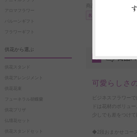
商品に付帯可能なサー
アロマフラワー
名札
バルーンギフト
フラワーギフト
供花から選ぶ
商品P
1
供花スタンド
供花アレンジメント
可愛らしさ
供花花束
ビジネスフラワーで
フューネラル胡蝶蘭
ドは花材のボリュー
供花プリザ
少しでも差をつけて
仏壇花セット
供花スタンドセット
◆2段おまかせコー