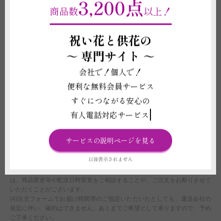
3,200点
(3)スタンドは、お届け先での処分が必要です。ご不要になった際は各自治
商品数
以上！
体のご案内に沿って破棄をしてください。
(4)受注制作（オーダー）のため、商品作成後の変更・取り消しを承ること
ができません。制作開始後に、万が一ご注文をお取り消しされた場合も代金
祝い花と供花の
はご注文者様に全額負担いただきます。
～
専門サイト ～
配送に関わる重要な注意事項
会社で！個人で！
(1)北海道・沖縄へのお届けは別途1,000円（税別）の追加送料オプションの
便利な無料会員サービス
付帯購入が必要になります。お買い物カート内ご注文情報入力ページの＜商
品付帯サービス＞にて、追加送料オプションのご購入をお願いいたします。
すぐにつながる安心の
購入をお忘れになれれた場合は、当店にて請求金額の追加変更をさせていた
有人電話対応サービス
だきます。
(2)平日15:00以降、土曜日12:00以降、及び営業時間外または休業日にいた
だいたご注文につきましては、翌営業日をもってご注文を承諾したものとさ
サービスの説明ページを見る
せていただきます。
(3)ライブや式典、結婚式などイベント会場へお届けする場合、お届け先側
以後表示されません
で搬入日時を指定されている場合は、配達時間のご選択にかかわらず、先方
の指示に従い配送いたします。なお、先方の指定時間での対応が難しい場合
は、商品変更等や配送日時変更をご相談することや、ご注文をお断りさせて
いただくことがございます。
(4)注文フォームでお届け時間帯のご指定いただいたとしても、運送会社の
規定に伴い、確約はできません。あくまでご希望として承りますので、予め
ご了承ください。