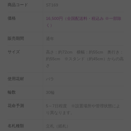
商品コード
ST169
国産苗にこだわり、花の大きさ、葉の瑞々しさ、花持ち
の長さが一般的な生花店で販売されているバラとは異な
価格
16,500円
（全国配送料・税込み ※一部除
るので、開店祝い、開業祝い、開院祝い、開局祝い、改
く）
装祝い、リニューアル祝い、オープン祝い、移転祝い、
販売期間
誕生日祝い、結婚祝い、発表会祝い、個展祝い、公演祝
通年
い、開催祝い、楽屋見舞いなど、あらゆるお祝い事にお
サイズ
高さ：約72cm 横幅：約55cm 奥行き：
薦めのスタンドフラワーです。
約55cm ※スタンド（約45cm）からの高
さ
使用花材
バラ
輪数
30輪
花命予測
5～7日程度 ※設置場所や管理状態によ
り異なります。
名札種類
立札（紙札）