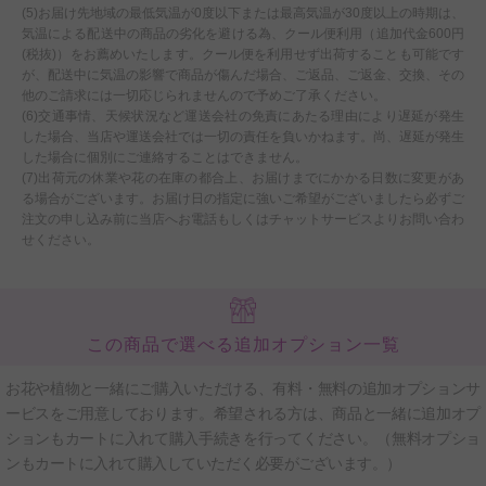
(5)お届け先地域の最低気温が0度以下または最高気温が30度以上の時期は、
気温による配送中の商品の劣化を避ける為、クール便利用（追加代金600円
(税抜)）をお薦めいたします。クール便を利用せず出荷することも可能です
が、配送中に気温の影響で商品が傷んだ場合、ご返品、ご返金、交換、その
他のご請求には一切応じられませんので予めご了承ください。
(6)交通事情、天候状況など運送会社の免責にあたる理由により遅延が発生
した場合、当店や運送会社では一切の責任を負いかねます。尚、遅延が発生
した場合に個別にご連絡することはできません。
(7)出荷元の休業や花の在庫の都合上、お届けまでにかかる日数に変更があ
る場合がございます。お届け日の指定に強いご希望がございましたら必ずご
注文の申し込み前に当店へお電話もしくはチャットサービスよりお問い合わ
せください。
この商品で選べる追加オプション一覧
お花や植物と一緒にご購入いただける、有料・無料の追加オプションサ
ービスをご用意しております。希望される方は、商品と一緒に追加オプ
ションもカートに入れて購入手続きを行ってください。（無料オプショ
ンもカートに入れて購入していただく必要がございます。）