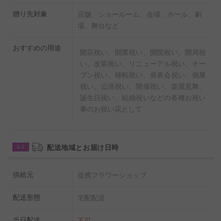
贈り先対象
店舗、ショールーム、会場、ホール、劇
場、舞台など
おすすめの用途
開店祝い、開業祝い、開院祝い、開局祝
い、改装祝い、リニューアル祝い、オー
プン祝い、移転祝い、発表会祝い、個展
祝い、公演祝い、開催祝い、楽屋見舞、
誕生日祝い、結婚祝いなどの各種お祝い
事のお祝い花として
配送地域とお届け日時
2-2
供給元
提携フラワーショップ
配送形態
宅配配送
当日配送
不可