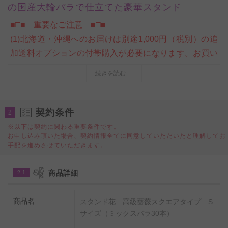
の国産大輪バラで仕立てた豪華スタンド
■□■ 重要なご注意 ■□■
(1)北海道・沖縄へのお届けは別途1,000円（税別）の追
加送料オプションの付帯購入が必要になります。お買い
物カート内ご注文情報入力ページの＜商品付帯サービス
続きを読む
＞にて、追加送料オプションのご購入をお願いいたしま
す。購入をお忘れになられた場合は、当店にて請求金額
の追加変更をさせていただきます。
契約条件
2
※以下は契約に関わる重要条件です。
お申し込み頂いた場合、契約情報全てに同意していただいたと理解してお
皇室献上実績のある農園で生産した新鮮なバラを利用、
手配を進めさせていただきます。
オーソドックスな4本脚のスタンドではなくバナナリー
フを編んで作ったお洒落なスクエアタイプの脚に仕立て
商品詳細
2-1
たミックスカラー薔薇30本のスタンド花商品です。
農林水産大臣賞をはじめ、数々の受賞歴がある生産者が
商品名
スタンド花 高級薔薇スクエアタイプ S
育てた薔薇、最高級品質のローススタンドを送料無料で
サイズ（ミックスバラ30本）
お届けします。