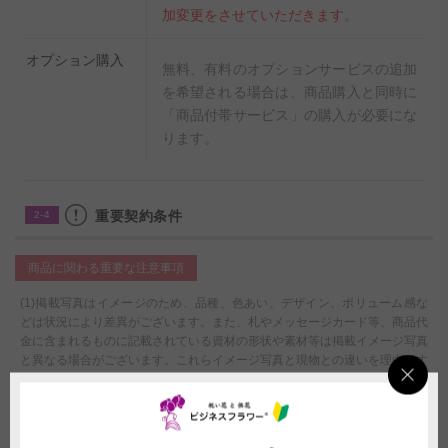
加変更をさせていただきます。
オプション購入
無料、有料のオプションサービスの追加
を希望される場合は、商品購入と同時に
「商品付帯サービス」の購入が必要にな
ります。
重要契約条件
2-4
商品に関わる重要な注意事項
(1)掲載写真はイメージのため、品種、色あい、デザイン、ボリューム感な
どは状況により差異がございます。また、札やメッセージカード等、商品代
金に含まれるものに記載されている資材の形状や素材等は掲載イメージ写真
と異なる場合がございます。これらイメージ写真と現物との違いを理由とす
る返品、返金、交換、その他の請求などには応じかねますので予めご了承く
ださい。
(2)スタンドは、お届け先で台の上にお花を載せていただく必要がございま
す。設置方法の説明用紙を同封してお届けいたします。