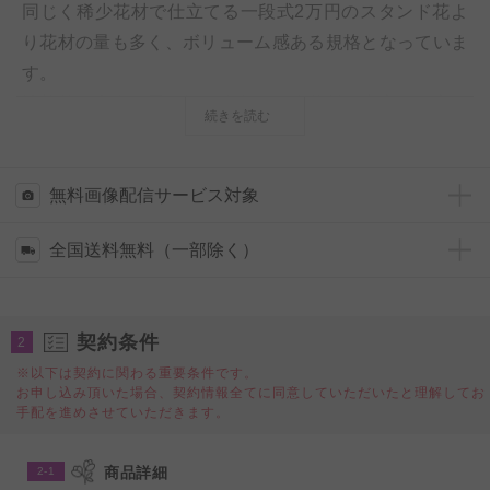
同じく稀少花材で仕立てる一段式2万円のスタンド花よ
り花材の量も多く、ボリューム感ある規格となっていま
す。
情熱的で大人の雰囲気、赤色の稀少花材を中心に仕立て
続きを読む
るスタイリッシュかつ見栄えの良いスタンド花は、開
店、開業のオープン祝いや、公演祝いなどのお祝い事に
オススメのお祝い花です。
無料画像配信サービス対象
全国送料無料（一部除く）
※稀少花材を利用する為、スタンダードなスタンド花よ
り若干お仕立てに時間が必要になります。
※配送可能地域限定（東京23区、横浜市、川崎市、大阪
契約条件
2
市内、福岡市内のみ）商品となりますのでお気をつけ下
※以下は契約に関わる重要条件です。
さい。その他の地域はお問い合わせ下さい。
お申し込み頂いた場合、契約情報全てに同意していただいたと理解してお
手配を進めさせていただきます。
◆更にお花のボリュームを出したい、より華やかなスタ
ンド花をご希望の方には「
スタンド花 二段4万円コー
商品詳細
2-1