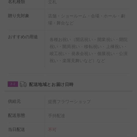
名札種類
立札
贈り先対象
店舗・ショールーム・会場・ホール・劇
場・舞台など
おすすめの用途
各種お祝い（開店祝い・開業祝い・開院
祝い・開局祝い・移転祝い・上棟祝い・
竣工祝い・発表会祝い・個展祝い・公演
祝い・楽屋見舞いなど）など
配送地域とお届け日時
2-2
供給元
提携フラワーショップ
配送形態
手持配達
当日配送
不可