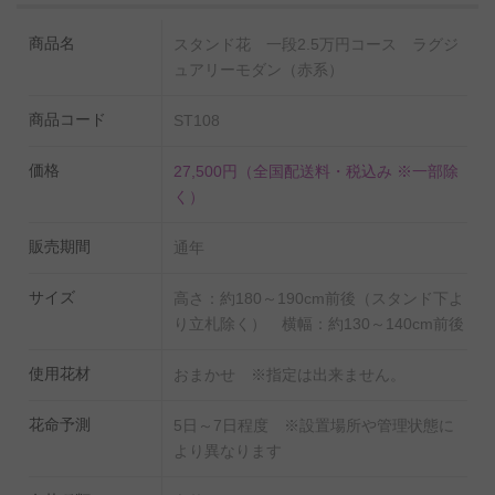
ス ラグジュアリーモダン（赤系）
」がおすすめです。
商品名
スタンド花 一段2.5万円コース ラグジ
ュアリーモダン（赤系）
商品コード
ST108
価格
27,500円
（全国配送料・税込み ※一部除
く）
販売期間
通年
サイズ
高さ：約180～190cm前後（スタンド下よ
り立札除く） 横幅：約130～140cm前後
使用花材
おまかせ ※指定は出来ません。
花命予測
5日～7日程度 ※設置場所や管理状態に
より異なります