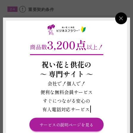
重要契約条件
2-4
商品に関わる重要な注意事項
(1)掲載写真はイメージのため、花や葉の品種、色あい、デザイン、植物の
3,200点
本数、ボリューム感などは仕入れ状況により異なります。また、札や花器
商品数
以上！
等、商品代金に含まれるものに記載されている資材の形状や素材等は掲載イ
メージ写真と異なる場合がございます。これらイメージ写真と現物との違い
を理由とする返品、返金、交換、その他の請求などには応じかねますので予
祝い花と供花の
めご了承ください。
(2)スタンド花に使用されている脚（スタンド部分）はレンタルとなります
～
専門サイト ～
ので使用後必ず回収いたします。設置場所での回収となりますので、設置場
所から別の場所へのご移動は原則禁止しております。移動する際は必ずご注
会社で！個人で！
文の申し込み前に当店へお電話もしくはチャットサービスよりお問い合わせ
便利な無料会員サービス
ください。
(3)お花を持ち帰るための資材（ビニール袋や包装紙等）はお付けしており
すぐにつながる安心の
ません。但し、別途有料にてご用意できる場合がございますので、ご希望の
有人電話対応サービス
際は必ずご注文の申し込み前に弊社へお電話もしくはチャットサービスより
お問い合わせください。
(4)配達担当店の営業状況・仕入れ状況により配送可否が変わる場合がござ
サービスの説明ページを見る
います。検索機能で納期を確認いただいた場合でも、ご注文の申し込み後に
お仕立て内容や配送日時をご相談すること、ご注文をお断りさせていただく