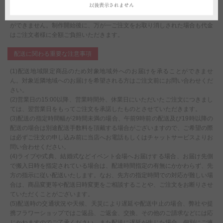
以後表示されません
ことがございます。
(5)受注制作（オーダー）のため、商品作成後の変更・取り消しを承ること
ができません。制作開始後に、万が一ご注文をお取り消しされた場合も代金
はご注文者様に全額ご負担いただきます。
配送に関わる重要な注意事項
(1)配送地域限定商品のため対象地域外へのお届けを承ることができませ
ん。対象近隣地域へのお届けを希望される方はご注文前にお問い合わせくだ
さい。
(2)営業日の15:00以降、営業時間外、休業日にいただいたご注文につきまし
ては、翌営業日をもってご注文を承諾したものとさせていただきます。
(3)配送の指定時間幅が2時間未満の場合、午前9時前の配送及び19時以降の
配送の場合は別途配送手数料を頂戴する場合がございますので、ご希望の際
は必ずご注文の申し込み前に当店へお電話もしくはチャットサービスよりお
問い合わせください。
(4)ライブや式典、結婚式などイベント会場へお届けする場合、お届け先側
で搬入日時を指定されている場合は、配達時間指定の有無にかかわらず、先
方の指示に従い配送いたします。なお、先方の指定時間での対応が難しい場
合は、商品変更等や配送日時変更をご相談することや、ご注文をお断りさせ
ていただくことがございます。
(5)配送時の交通状況や天候、天災により遅延や配送中止の場合、弊社や提
携フラワーショップではご返品、ご返金、交換、その他のご請求などには応
じかねますのでご了承ください。また配送に遅延が生じた場合、個別にご連