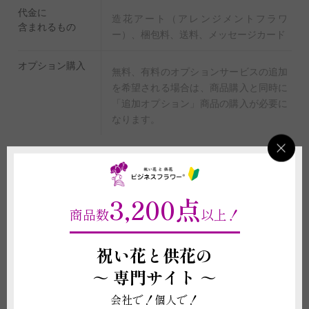
代金に
造花アート（アレンジメントフラワ
含まれるもの
ー）、梱包料、送料、メッセージカード
オプション購入
無料、有料のオプションサービスの追加
を希望される場合は、商品購入と同時に
「追加オプション」商品の購入が必要に
なります。
重要契約条件
2-4
3,200点
商品に関わる重要な注意事項
商品数
以上！
(1)掲載写真はイメージのため、商品の形状や色味に差異が生じることがご
ざいますので、予めご了承いただきますようお願い申し上げます。
祝い花と供花の
(2)立札やメッセージカード、器などの資材の形状や素材は在庫の都合上、
～
専門サイト ～
掲載イメージ写真と異なる場合がございます。これらイメージ写真と現物と
の違いを理由とする返品、返金、交換、その他の請求などには応じかねます
会社で！個人で！
ので予めご了承ください。