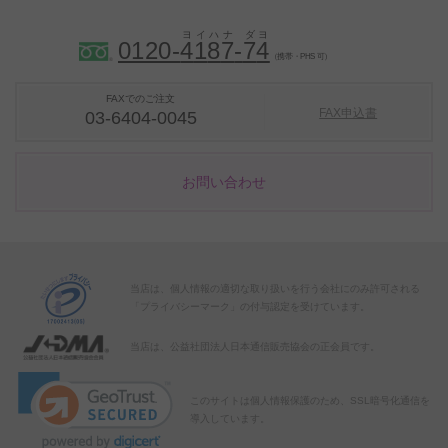
0120-
4
1
8
7
-
7
4
（携帯・PHS 可）
FAXでのご注文
FAX申込書
03-6404-0045
お問い合わせ
当店は、個人情報の適切な取り扱いを行う会社にのみ許可される
「プライバシーマーク」の付与認定を受けています。
当店は、公益社団法人日本通信販売協会の正会員です。
このサイトは個人情報保護のため、SSL暗号化通信を
導入しています。