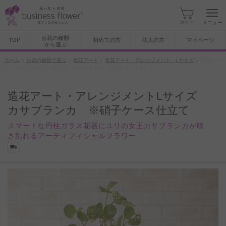
カート
メニュー
お花の種類
TOP
初めての方
法人の方
マイページ
から選ぶ
ホーム
お花の種類で選ぶ
造花アート
造花アート・アレンジメント Lサイズ
造花アー
ト・アレンジメントLサイズ カサブランカ ※硝子ケース仕立て
造花アート・アレンジメントLサイズ
カサブランカ ※硝子ケース仕立て
スマートな円柱ガラス花器にユリの女王カサブランカが咲
き乱れるアーティフィシャルフラワー