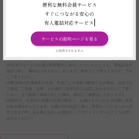
(3)退色や破損を防ぐため、直射日光・火気・暖房器具の熱が当たる場所、
便利な無料会員サービス
温度差の激しい場所には置かないでください。生花ではないため枯れること
すぐにつながる安心の
はございませんが、経年劣化については補償ができかねます。
(4)受注制作（オーダー）ですので、お申し込み後の変更、取り消しは承る
有人電話対応サービス
ことができません。制作開始後に、万が一お取り消しされた場合にも代金は
お客様の全額負担となります。
サービスの説明ページを見る
配送に関わる重要な注意事項
以後表示されません
(1)平日15:00以降、及び営業時間外または休業日にいただいたご注文につき
ましては、翌営業日をもってご注文を承諾したものとさせていただきます。
(2)注文フォームでお届け時間帯のご指定いただいたとしても、運送会社の
規定に伴い、確約はできません。あくまでご希望として承りますので、予め
ご了承ください。
(3)配送時の交通状況や天候、天災により遅延や配送中止の場合、当店では
ご返品、ご返金、交換、その他のご請求などには応じかねますのでご了承く
ださい。また配送に遅延が生じた場合、個別にご連絡はしておりません。
(4)制作元・出荷元の休業や在庫の都合上、お届けまでにかかる日数に変更
がある場合がございます。お届け日の指定に強いご希望がございましたら必
ずご注文の申し込み前に当店へお電話もしくはチャットサービスよりお問い
合わせください。