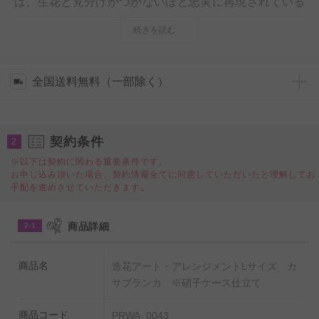
は、生花と見分けがつかないほど忠実に再現されている
のが特徴で、落ち着いた雰囲気の中にも、躍動感を忘れ
続きを読む
ないハイセンスなデザインを実現しております。
精巧に出来ている大きな理由は、アレンジメントの製作
を日本で行い、日本人デザイナーが1つ1つをハンドメイ
全国送料無料（一部除く）
ドで行っているからです。
契約条件
◆スラリとした円柱のガラス鉢にユリの女王カサブラン
2
カを仕立てた、インテリアにお薦めの高級アーティフィ
※以下は契約に関わる重要条件です。
お申し込み頂いた場合、契約情報全てに同意していただいたと理解してお
シャルフラワーです。
手配を進めさせていただきます。
◆設置場所を選ばず、絵画のようにお洒落な置き物とい
う感覚で飾れるでしょう。
商品詳細
2-1
商品名
造花アート・アレンジメントLサイズ カ
サブランカ ※硝子ケース仕立て
商品コード
PRWA_0043