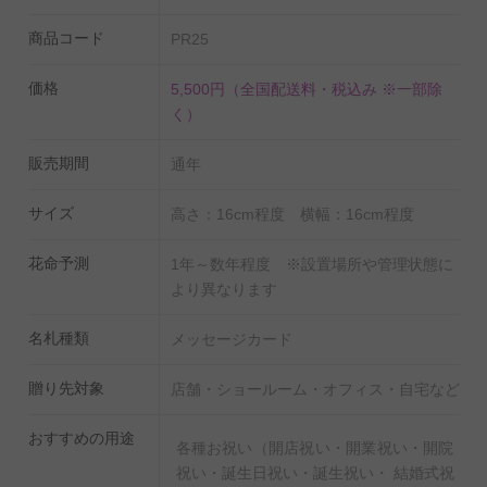
KIHACHI、フォーシーズンズホテルまで様々な一流店を
商品コード
PR25
飾り、LEE、MORE等のファッション誌にも度々アレン
ジを提供した実力派。
価格
5,500円
（全国配送料・税込み ※一部除
デザイン大国、北欧デンマークのモダンでリッチなスタ
く）
イルをベースに、技巧的なデザインのベルギースタイル
を取り込んだ独自のアレンジが特徴。特にその色使いに
販売期間
通年
は定評がある。
サイズ
高さ：16cm程度 横幅：16cm程度
花命予測
1年～数年程度 ※設置場所や管理状態に
より異なります
名札種類
メッセージカード
贈り先対象
店舗・ショールーム・オフィス・自宅など
おすすめの用途
各種お祝い（開店祝い・開業祝い・開院
祝い・誕生日祝い・誕生祝い・ 結婚式祝