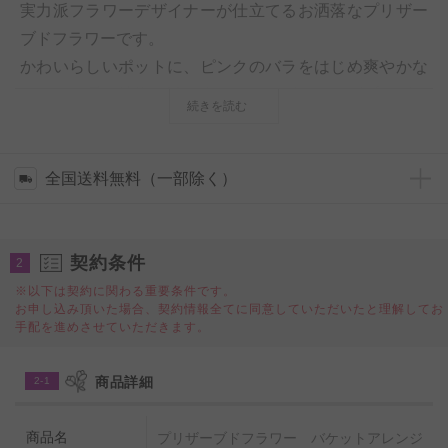
実力派フラワーデザイナーが仕立てるお洒落なプリザー
ブドフラワーです。
かわいらしいポットに、ピンクのバラをはじめ爽やかな
グリーン系の植物を詰め合わせたデザイナーズプリザー
続きを読む
ブドフラワーです。
子供心を擽るような、見ていて楽しくなるような雰囲気
は、お部屋のインテリアとしての利用はもちろん、感謝
全国送料無料（一部除く）
の気持ちを伝えたい方へのフラワーギフト、誕生日や記
念日に贈るプレゼントとしてオススメの一品です。
契約条件
2
◆デザイナー名：西名 美和子（にしな みわこ）
※以下は契約に関わる重要条件です。
お申し込み頂いた場合、契約情報全てに同意していただいたと理解してお
◆デザイナー略歴：デンマークの有名デザイナー「ニコ
手配を進めさせていただきます。
ライ・バーグマン」氏の下でチーフデザイナー・店長を
務めた後独立し、Precient内にプライベート・ラボを設
商品詳細
2-1
立。株式会社日本カラーデザイン研究所21期生。
Christian Dior、CHAUMETなど有名ブランド店から、
商品名
プリザーブドフラワー バケットアレンジ