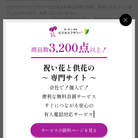
(1)プリザーブドフラワーは生花を特殊な技術で染色、長持ちするように加
工したものであり、造花ではございません。
(2)プリザーブドフラワーは湿気や直射日光に弱く、褪色や劣化は避けられ
ません。購入後の状態維持を保証することはできません。
(3)生花を特殊加工した繊細な商品のため、欠けがある場合がございます。
また、仕入れ状況等により花の種類や色が変動することがございますので、
3,200点
予めご了承ください。
商品数
以上！
(4)メッセージカードや花器、装飾品などの資材は掲載写真と差異が生じる
場合がございます。
(5)受注制作（オーダー）のため、商品作成後の変更・取り消しを承ること
祝い花と供花の
ができません。制作開始後に、万が一ご注文をお取り消しされた場合も代金
はご注文者様に全額負担いただきます。
～
専門サイト ～
配送に関わる重要な注意事項
会社で！個人で！
(1)平日12:00以降、土曜日12:00以降、及び営業時間外または休業日にいた
便利な無料会員サービス
だいたご注文につきましては、翌営業日をもってご注文を承諾したものとさ
すぐにつながる安心の
せていただきます。
(2)交通事情、天候状況などの免責理由により遅延が発生した場合、当店や
有人電話対応サービス
配送担当フラワーショップでは一切の責任を負いかねます。尚、遅延が発生
した場合に個別にご連絡することはできません。
(3)デザイナーの休業や花の在庫の都合上、お届けまでにかかる日数に変更
サービスの説明ページを見る
がある場合がございます。お届け日の指定に強いご希望がございましたら必