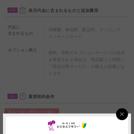
表示代金に含まれるものと追加費用
2-3
代金に
胡蝶蘭、梱包料、配送料、ラッピング、
含まれるもの
メッセージカード
オプション購入
無料、有料のオプションサービスの追加
を希望される場合は、商品購入と同時に
「商品付帯サービス」の購入が必要にな
ります。
重要契約条件
2-4
商品に関わる重要な注意事項
(1)花は形状や色合いが個々で異なります。掲載写真はイメージのため、季
節や生育状況により花の形状や色味が変動することがございますので、予め
ご了承いただきますようお願い申し上げます。