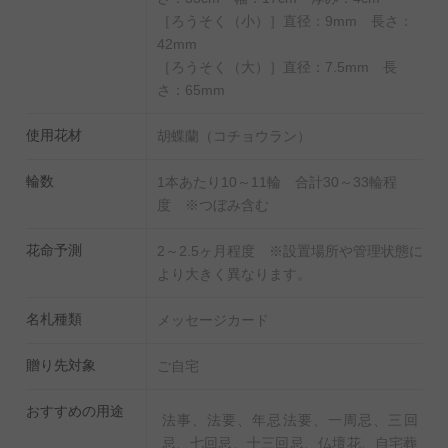
度 線香：30分程度
［ろうそく（小）］直径：9mm 長さ：
42mm
［ろうそく（大）］直径：7.5mm 長
さ：65mm
使用花材
胡蝶蘭（コチョウラン）
輪数
1本あたり10～11輪 合計30～33輪程
度 ※つぼみ含む
花命予測
2～2.5ヶ月程度 ※設置場所や管理状態に
より大きく異なります。
名札種類
メッセージカード
贈り先対象
ご自宅
おすすめの用途
法事、法要、年忌法要、一周忌、三回
忌、七回忌、十三回忌、仏壇花、自宅葬