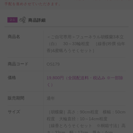
手配を進めさせていただきます。
自宅の仏壇用の供花としては勿論、お盆や法事、法要、
年忌法要、一周忌、三回忌、七回忌、十三回忌、仏壇
商品詳細
2-1
花、自宅葬などの供花、お悔み花、お供え花、お供え
物、仏花としてご利用いただけます。
商品名
＜ご自宅専用＞フューネラル胡蝶蘭3本立
（白） 30～33輪程度 ［線香(吟撰 仙年
【線香（吟撰 仙年香）】
香)&蜜蝋ろうそくセット］
吟撰 仙年香；1904年（百十余年）より歴史のある名香
「仙年香」を進物用に特別調合した線香で、最高級クラ
商品コード
OS179
スの沈香と白檀、桂皮など9種もの漢方・生薬を配合
価格
19,800円
（全国配送料・税込み ※一部除
し、気品のある香りが特徴
く）
【ろうそく（蜜蝋ろうそく）】
販売期間
通年
蜜蝋ろうそく；希少な蜜蝋をふんだんに配合し、燃焼時
サイズ
［胡蝶蘭］高さ：90cm程度 横幅：50cm
間が15分と30分の使いやすい2サイズ展開
程度 大輪直径：10～14cm程度
［線香とろうそくセット ※桐箱寸法］高
燃焼時間；ローソク小：15分程度 ローソク大：30分程
さ：33cm 幅：17cm 厚み：4cm