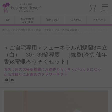
カート
メニュー
お花の種類
TOP
初めての方
法人の方
マイページ
から選ぶ
ホーム
お花の種類で選ぶ
供花・法要花
フューネラル胡蝶蘭
＜ご自宅専用＞フューネ
ラル胡蝶蘭3本立（白） 30～33輪程度 ［線香(吟撰 仙年香)&蜜蝋ろうそくセット］
＜ご自宅専用＞フューネラル胡蝶蘭3本立
（白） 30～33輪程度 ［線香(吟撰 仙年
香)&蜜蝋ろうそくセット］
お供え用の大輪胡蝶蘭にお線香とろうそくがセットになっ
た仏壇飾りにお薦めのフラワーギフト