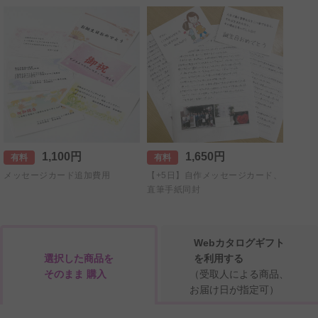
1,100円
1,650円
有料
有料
メッセージカード追加費用
【+5日】自作メッセージカード、
直筆手紙同封
Webカタログギフト
選択した商品を
を利用する
そのまま 購入
（受取人による商品、
お届け日が指定可）