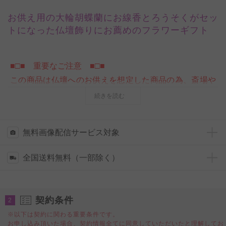
お供え用の大輪胡蝶蘭にお線香とろうそくがセッ
トになった仏壇飾りにお薦めのフラワーギフト
■□■ 重要なご注意 ■□■
この商品は仏壇へのお供えを想定した商品の為、斎場や
お寺などで行われるお通夜や告別式へお届けする商品で
続きを読む
はございません。
お通夜や告別式などの葬儀、葬式への
お届けをご希望のお客様は、
当日配送可能！葬儀・葬式
無料画像配信サービス対象
（お通夜・告別式）のお花 供花スタンド、供花アレン
ジメントフラワー
をご検討ください。
全国送料無料（一部除く）
大輪の胡蝶蘭をお供え用にお仕立てし、お線香と一緒に
お届けするセット商品です。個人宅へお届けするお供え
契約条件
2
花としては、お届け先様には相当驚かれるほどの立派で
※以下は契約に関わる重要条件です。
豪華なサイズの胡蝶蘭（コチョウラン）となります。ご
お申し込み頂いた場合、契約情報全てに同意していただいたと理解してお