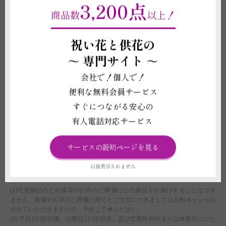
3,200点
(2)立札やメッセージカード、器などの資材の形状や素材は在庫の都合上、
商品数
以上！
掲載イメージ写真と異なる場合がございます。これらイメージ写真と現物と
の違いを理由とする返品、返金、交換、その他の請求などには応じかねます
ので予めご了承ください。
祝い花と供花の
(3)お届け先の気温が0度を下回る場合、また、30度を超える場合は、配送中
～
専門サイト ～
に植物が気温の影響で傷む可能性があるため、お申し込みをお受けできない
ことがございます。強いご希望がございましたら、気温による品質への影響
会社で！個人で！
に責任が持てないことをご了承の上で配送手配をいたします。
(4)お花は原則7分咲き以上で出荷をしております。咲き具合はご指定いただ
便利な無料会員サービス
けません。咲き具合について強いご希望がございましたら必ずご注文の申し
すぐにつながる安心の
込み前に当店へお電話もしくはチャットサービスよりお問い合わせくださ
い。
有人電話対応サービス
(5)鉢の回収は代金に含まれておりません。
(6)受注制作（オーダー）ですので、お申し込み後の変更、取り消しは承る
ことができません。制作開始後に、万が一お取り消しされた場合にも代金は
サービスの説明ページを見る
お客様の全額負担となります。
以後表示されません
配送に関わる重要な注意事項
(1)宅配納品のため斎場やお寺のご葬儀にこの商品をお届けすることはでき
ません。斎場やお寺のご葬儀に宛てたご注文につきましては自動キャンセル
させていただきますので、予めご了承ください。
(2) 平日15:00以降、土曜日12:00以降、及び営業時間外または休業日にいた