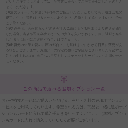
だいたご注文につきましては、翌営業日をもってご注文を承諾したものとさ
せていただきます。
(3)注文フォームでお届け時間帯のご指定いただいたとしても、運送会社の
規定に伴い、確約はできません。あくまでご希望として承りますので、予め
ご了承ください。
(4)交通事情、天候状況など運送会社の免責にあたる理由により遅延が発生
した場合、当店や運送会社では一切の責任を負いかねます。尚、遅延が発生
した場合に個別にご連絡することはできません。
(5)出荷元の休業や花の在庫の都合上、お届けまでにかかる日数に変更があ
る場合がございます。お届け日の指定に強いご希望がございましたら必ずご
注文の申し込み前に当店へお電話もしくはチャットサービスよりお問い合わ
せください。
この商品で選べる追加オプション一覧
お花や植物と一緒にご購入いただける、有料・無料の追加オプションサ
ービスをご用意しております。希望される方は、商品と一緒に追加オプ
ションもカートに入れて購入手続きを行ってください。（無料オプショ
ンもカートに入れて購入していただく必要がございます。）