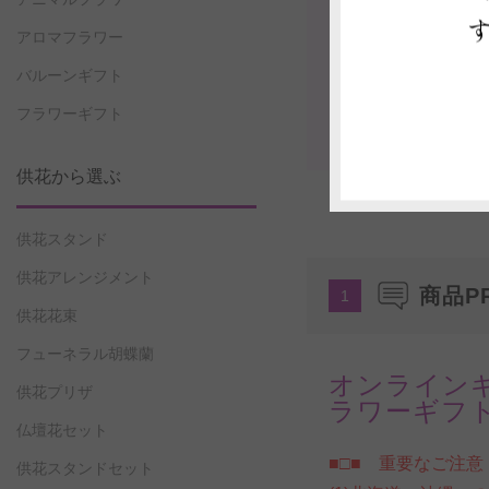
アロマフラワー
バルーンギフト
フラワーギフト
供花から選ぶ
供花スタンド
供花アレンジメント
商品P
1
供花花束
フューネラル胡蝶蘭
オンライン
供花プリザ
ラワーギフ
仏壇花セット
■□■ 重要なご注意
供花スタンドセット