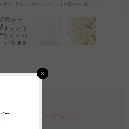
を明るく飾るワンポイントとしてもお薦めの一品です。
検索
 ～
確認が可能です。
品を購入する」ボタンよりご注文ください。
ス
指定いただけます。