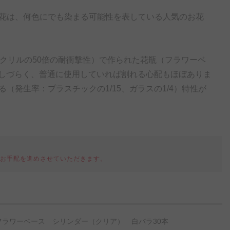
花は、何色にでも染まる可能性を表している人気のお花
アクリルの50倍の耐衝撃性）で作られた花瓶（フラワーベ
露しづらく、普通に使用していれば割れる心配もほぼありま
発生率：プラスチックの1/15、ガラスの1/4）特性が
てお手配を進めさせていただきます。
ラワーベース シリンダー（クリア） 白バラ30本