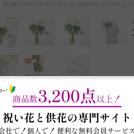
、贈り物などのフラワーギフトをはじめ、自宅のリビングやダイニング
3,200点
商品数
以上！
最短お届け日・在庫
～
祝い花と供花の
専門サイト
以下に郵便番号入力するとお届け日や在庫
商品を注文する場合は契約条件を確認の上、
本ページ下部の「この商
会社で！個人で！
便利な無料会員サービ
※最短お届け日以降であれば、お届け日をご