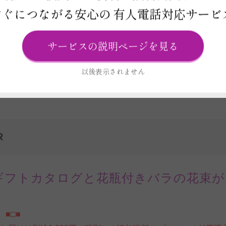
お届け日と在庫検索について
すぐにつながる安心の
有人電話対応サービ
サービスの説明ページを見る
この商品の在庫・
お届け日を確
以後表示されません
R
ギフトカタログと花瓶付きバラの花束が
ト
 ■□■