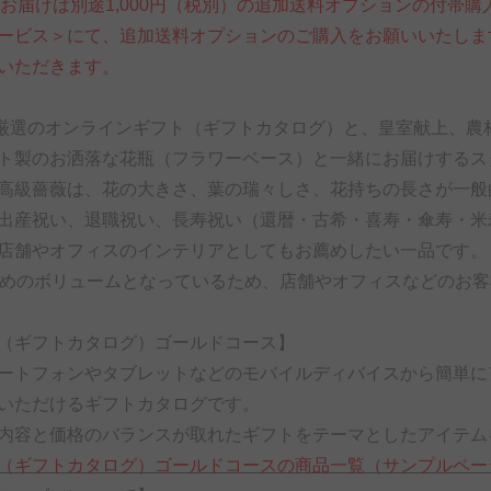
へのお届けは別途1,000円（税別）の追加送料オプションの付
ービス＞にて、追加送料オプションのご購入をお願いいたしま
いただきます。
厳選のオンラインギフト（ギフトカタログ）と、皇室献上、農
ト製のお洒落な花瓶（フラワーベース）と一緒にお届けするス
高級薔薇は、花の大きさ、葉の瑞々しさ、花持ちの長さが一般
出産祝い、退職祝い、長寿祝い（還暦・古希・喜寿・傘寿・米寿
店舗やオフィスのインテリアとしてもお薦めしたい一品です。
多めのボリュームとなっているため、店舗やオフィスなどのお
（ギフトカタログ）ゴールドコース】
ートフォンやタブレットなどのモバイルディバイスから簡単に
いただけるギフトカタログです。
内容と価格のバランスが取れたギフトをテーマとしたアイテム
（ギフトカタログ）ゴールドコースの商品一覧（サンプルペー