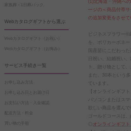
(1)北海道・沖縄
家族葬・1日葬パック
ージの＜商品付帯サ
の追加変更をさせて
Webカタログギフトから選ぶ
ビジネスフラワー®
Webカタログギフト（お祝い）
を、ポリカーボネー
Webカタログギフト（お悔み）
国産苗にこだわった
日祝い、結婚祝い、
サービス手続き一覧
ト、贈り物として、
また、30本という
お申し込み方法
ています。
【オンラインギフト
お申し込み日とお届け日
パソコンまたはスマ
お支払い方法・入金確認
欲しい商品を選んで
配送方法・料金
ゴールドコースは、
買い物の手順
◎
オンラインギフト