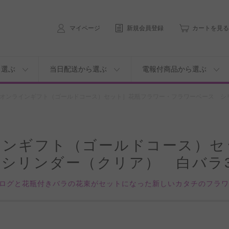
マイページ
新規会員登録
カートを見る
ら選ぶ
当日配送から選ぶ
電報付商品から選ぶ
オンラインギフト（ゴールドコース）セット］花瓶フラワー・フラワーベース シリ
インギフト（ゴールドコース）セ
シリンダー（クリア） 白バラ3
ログと花瓶付きバラの花束がセットになった新しいカタチのフラ