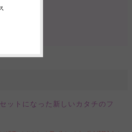
の案内動画
ス
認する
セットになった新しいカタチのフ