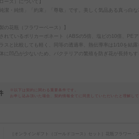
ローズ）について】
純潔・純情」「約束」「尊敬」です。美しく気品ある真っ白な
製の花瓶（フラワーベース）】
されているポリカーボネート（ABSの5倍、塩ビの10倍、PE
ラスと比較しても軽く、同等の透過率、熱伝導率は1/10を結
体に凹凸が少ないため、バクテリアの繁殖を防ぎ花が長持ちする（
※以下は契約に関わる重要条件です。
件
お申し込み頂いた場合、契約情報全てに同意していただいたと理解し
細
［オンラインギフト（ゴールドコース）セット］花瓶フラワー・フ