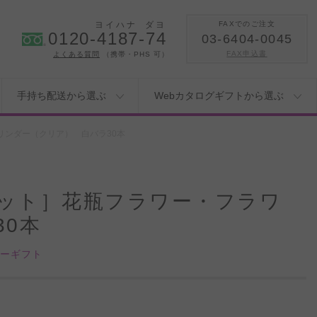
ヨイハナ
ダヨ
FAXでのご注文
0120-4187-74
03-6404-0045
FAX申込書
よくある質問
（携帯・PHS 可）
手持ち配送から選ぶ
Webカタログギフトから選ぶ
ンダー（クリア） 白バラ30本
ット］花瓶フラワー・フラワ
0本
ワーギフト