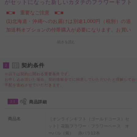
がセットになった新しいカタチのフラワーギフト
■□■ 重要なご注意 ■□■
(1)北海道・沖縄へのお届けは別途1,000円（税別）の追
加送料オプションの付帯購入が必要になります。お買い
物カート内ご注文情報入力ページの＜商品付帯サービス
続きを読む
＞にて、追加送料オプションのご購入をお願いいたしま
す。購入をお忘れになられた場合は、当店にて請求金額
の追加変更をさせていただきます。
契約条件
2
※以下は契約に関わる重要条件です。
お申し込み頂いた場合、契約情報全てに同意していただいたと理解してお
ビジネスフラワー®厳選のオンラインギフト（ギフトカ
手配を進めさせていただきます。
タログ）と、皇室献上、農林水産大臣賞受賞実績のある
農園で生産した新鮮なバラを、ポリカーボネート製のお
商品詳細
2-1
洒落な花瓶（フラワーベース）と一緒にお届けするスタ
イルのフラワーギフトセット商品です。
商品名
［オンラインギフト（ゴールドコース）セ
国産苗にこだわった高級薔薇は、花の大きさ、葉の瑞々
ット］花瓶フラワー・フラワーベース オ
しさ、花持ちの長さが一般的な生花店で販売されている
ーバル（紫） 赤バラ12本