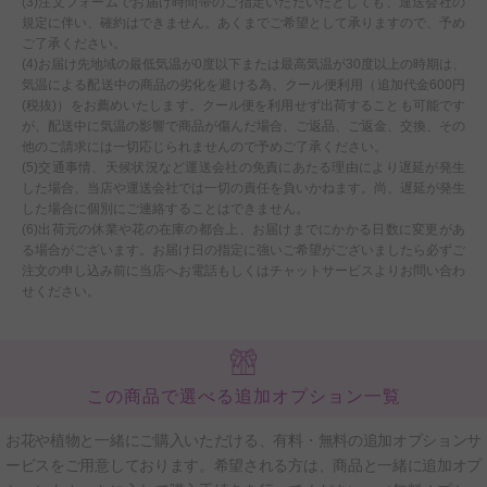
(3)注文フォームでお届け時間帯のご指定いただいたとしても、運送会社の
規定に伴い、確約はできません。あくまでご希望として承りますので、予め
ご了承ください。
(4)お届け先地域の最低気温が0度以下または最高気温が30度以上の時期は、
気温による配送中の商品の劣化を避ける為、クール便利用（追加代金600円
(税抜)）をお薦めいたします。クール便を利用せず出荷することも可能です
が、配送中に気温の影響で商品が傷んだ場合、ご返品、ご返金、交換、その
他のご請求には一切応じられませんので予めご了承ください。
(5)交通事情、天候状況など運送会社の免責にあたる理由により遅延が発生
した場合、当店や運送会社では一切の責任を負いかねます。尚、遅延が発生
した場合に個別にご連絡することはできません。
(6)出荷元の休業や花の在庫の都合上、お届けまでにかかる日数に変更があ
る場合がございます。お届け日の指定に強いご希望がございましたら必ずご
注文の申し込み前に当店へお電話もしくはチャットサービスよりお問い合わ
せください。
この商品で選べる追加オプション一覧
お花や植物と一緒にご購入いただける、有料・無料の追加オプションサ
ービスをご用意しております。希望される方は、商品と一緒に追加オプ