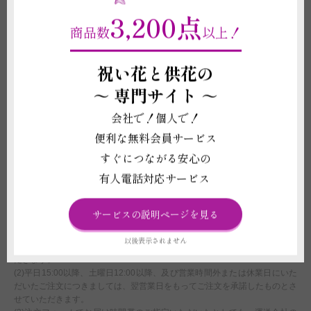
などには応じかねますので予めご了承ください。
3,200点
(2)花瓶は強い衝撃を与えると傷やへこみが生じることや破損することがご
商品数
以上！
ざいますので、お取り扱いにはご注意ください。また、ベンジンやシンナー
等の有機溶剤、ガラスコーティング剤はケミカルクラックを誘発する恐れが
ございますので使用しないでください。
祝い花と供花の
(3)受注制作（オーダー）のため、商品作成後の変更・取り消しを承ること
～
専門サイト ～
ができません。制作開始後に、万が一ご注文をお取り消しされた場合も代金
はご注文者様に全額負担いただきます。
会社で！個人で！
(4)オンラインギフトの有効期限（発行から6か月間）の管理については当店
ではご対応ができず、お届け先様にお願いしております。万が一使用前に有
便利な無料会員サービス
効期限が切れた場合も一切の補償はいたしかねますので、予めご了承くださ
すぐにつながる安心の
い。
有人電話対応サービス
配送に関わる重要な注意事項
(1)北海道・沖縄へのお届けは別途1,000円（税別）の追加送料オプションの
サービスの説明ページを見る
付帯購入が必要になります。お買い物カート内ご注文情報入力ページの＜商
品付帯サービス＞にて、追加送料オプションのご購入をお願いいたします。
以後表示されません
購入をお忘れになれれた場合は、当店にて請求金額の追加変更をさせていた
だきます。
(2)平日15:00以降、土曜日12:00以降、及び営業時間外または休業日にいた
だいたご注文につきましては、翌営業日をもってご注文を承諾したものとさ
せていただきます。