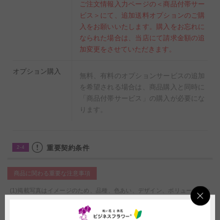
ご注文情報入力ページの＜商品付帯サー
ビス＞にて、追加送料オプションのご購
入をお願いいたします。購入をお忘れに
なられた場合は、当店にて請求金額の追
加変更をさせていただきます。
オプション購入
無料、有料のオプションサービスの追加
を希望される場合は、商品購入と同時に
「商品付帯サービス」の購入が必要にな
ります。
重要契約条件
2-4
商品に関わる重要な注意事項
(1)掲載写真はイメージのため、品種、色あい、デザイン、ボリューム感な
どは状況により差異がございます。また、メッセージカードやラッピング資
材等の形状や素材等は掲載イメージ写真と異なる場合がございます。これら
イメージ写真と現物との違いを理由とする返品、返金、交換、その他の請求