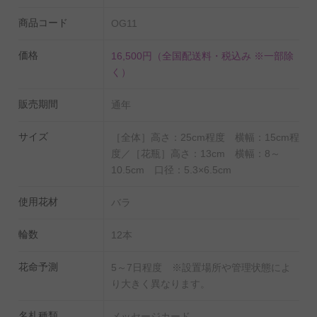
バラとは異なるので、誕生日祝い、結婚祝い、出産祝
商品コード
OG11
い、退職祝い、長寿祝い（還暦・古希・喜寿・傘寿・米
寿・卒寿・白寿・百寿・etc）など大切な人へのプレゼン
価格
16,500円
（全国配送料・税込み ※一部除
ト、贈り物として、店舗やオフィスのインテリアとして
く）
もお薦めしたい一品です。
販売期間
通年
【オンラインギフト（ギフトカタログ）ゴールドコー
サイズ
［全体］高さ：25cm程度 横幅：15cm程
ス】
度／［花瓶］高さ：13cm 横幅：8～
パソコンまたはスマートフォンやタブレットなどのモバ
10.5cm 口径：5.3×6.5cm
イルディバイスから簡単にアクセス可能なオンラインサ
使用花材
バラ
イトから、贈り先様自身で欲しい商品を選んでいただけ
るギフトカタログです。
輪数
12本
ゴールドコースは、内容と価格のバランスが取れたギフ
トをテーマとしたアイテムを多数ご用意しました。
花命予測
5～7日程度 ※設置場所や管理状態によ
り大きく異なります。
◎
オンラインギフト（ギフトカタログ）ゴールドコース
の商品一覧（サンプルページ）はこちら
名札種類
メッセージカード