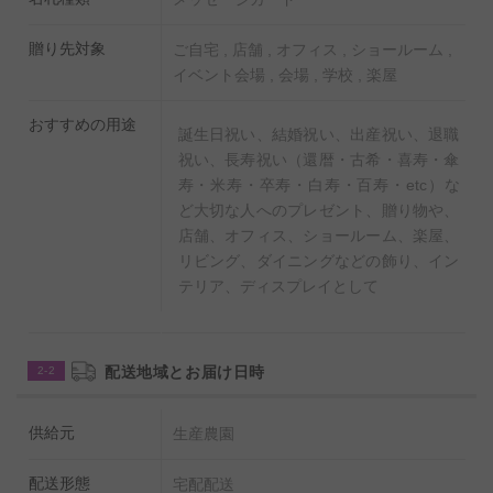
【赤バラ（レッドローズ）について】
贈り先対象
ご自宅 , 店舗 , オフィス , ショールーム ,
イベント会場 , 会場 , 学校 , 楽屋
赤バラの花言葉は「情熱」「愛情」「あなたを愛しま
す」「熱烈な恋」です。葉には「あなたの幸福を祈る」
おすすめの用途
誕生日祝い、結婚祝い、出産祝い、退職
といった意味もあり、相手を思いやる強い気持ちを表す
祝い、長寿祝い（還暦・古希・喜寿・傘
人気No.1のお花です。
寿・米寿・卒寿・白寿・百寿・etc）な
ど大切な人へのプレゼント、贈り物や、
【ポリカーボネート製の花瓶（フラワーベース）】
店舗、オフィス、ショールーム、楽屋、
航空機の窓にも使用されているポリカーボネート（ABS
リビング、ダイニングなどの飾り、イン
テリア、ディスプレイとして
の5倍、塩ビの10倍、PEアクリルの50倍の耐衝撃性）で
作られた花瓶（フラワーベース）です。高級ガラスと比
較しても軽く、同等の透過率、熱伝導率は1/10を結露し
配送地域とお届け日時
2-2
づらく、普通に使用していれば割れる心配もほぼありま
せん。また、素材自体に凹凸が少ないため、バクテリア
供給元
生産農園
の繁殖を防ぎ花が長持ちする（発生率：プラスチックの
1/15、ガラスの1/4）特性があります。
配送形態
宅配配送