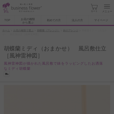
カート
メニュー
お花の種類
TOP
初めての方
法人の方
マイページ
から選ぶ
ホーム
お花の種類で選ぶ
胡蝶蘭（アレンジ）
鉢のアレンジ
胡蝶蘭ミディ（おまか
せ） 風呂敷仕立［風神雷神図］
胡蝶蘭ミディ（おまかせ） 風呂敷仕立
［風神雷神図］
風神雷神図が描かれた風呂敷で鉢をラッピングしたお洒落
なミディ胡蝶蘭