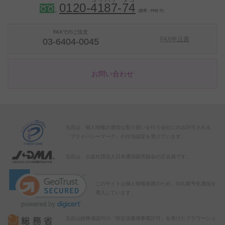
0120-
4
1
8
7
-
7
4
（携帯・PHS 可）
FAXでのご注文
FAX申込書
03-6404-0045
お問い合わせ
当店は、個人情報の適切な取り扱いを行う会社にのみ許可される
「プライバシーマーク」の付与認定を受けています。
当店は、公益社団法人日本通信販売協会の正会員です。
このサイトは個人情報保護のため、SSL暗号化通信を
導入しています。
当店は総務省認可の「特定信書便事業許可」を受けたフラワーショ