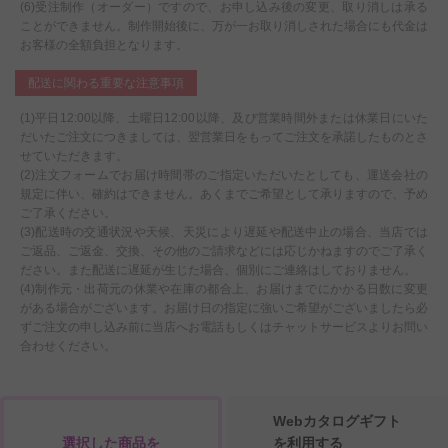
(6)受注制作（オーダー）ですので、お申し込み後の変更、取り消しは承る
ことができません。制作開始後に、万が一お取り消しされた場合にも代金は
お客様の全額負担となります。
配送に関わる重要な注意事項
(1)平日12:00以降、土曜日12:00以降、及び営業時間外または休業日にいた
だいたご注文につきましては、翌営業日をもってご注文を承諾したものとさ
せていただきます。
(2)注文フォームでお届け時間帯のご指定いただいたとしても、運送会社の
規定に伴い、確約はできません。あくまでご希望として承りますので、予め
ご了承ください。
(3)配送時の交通状況や天候、天災により遅延や配送中止の場合、当店では
ご返品、ご返金、交換、その他のご請求などには応じかねますのでご了承く
ださい。また配送に遅延が生じた場合、個別にご連絡はしておりません。
(4)制作元・出荷元の休業や在庫の都合上、お届けまでにかかる日数に変更
がある場合がございます。お届け日の指定に強いご希望がございましたら必
ずご注文の申し込み前に当店へお電話もしくはチャットサービスよりお問い
合わせください。
Webカタログギフト
選択した商品を
を利用する