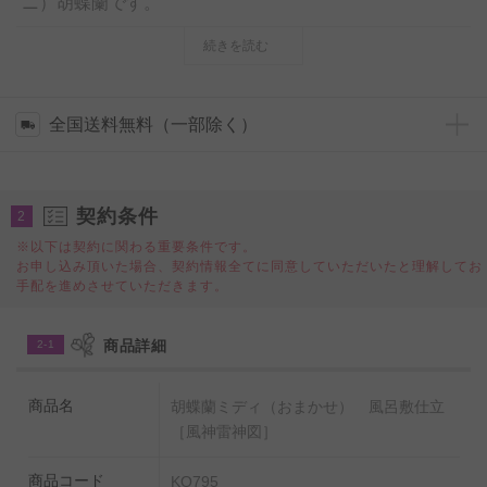
ニ）胡蝶蘭です。
続きを読む
俵屋宗達の代表作の一つである風神雷神図屏風をモチー
フにした風呂敷は、屏風の金箔を再現できるよう生地表
面に繊細な金彩が施され雅やかな雰囲気を演出いたしま
全国送料無料（一部除く）
す。
風呂敷は鉢から外して使うことができるので、お花が終
契約条件
わった後も手元に残るプレゼントがしたいという方にも
2
お薦めです。
※以下は契約に関わる重要条件です。
お申し込み頂いた場合、契約情報全てに同意していただいたと理解してお
手配を進めさせていただきます。
自分買いとしては勿論、誕生日祝い、退職祝い、長寿祝
い（還暦・米寿etc）などのプレゼントや贈り物としても
商品詳細
2-1
ご利用いただけます。
商品名
胡蝶蘭ミディ（おまかせ） 風呂敷仕立
［風神雷神図］
商品コード
KO795