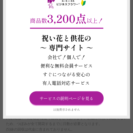
「商品付帯サービス」の購入が必要にな
ります。
3,200点
商品数
以上！
重要契約条件
2-4
祝い花と供花の
～
専門サイト ～
商品に関わる重要な注意事項
会社で！個人で！
(1)花は形状や色合いが個々で異なります。掲載写真はイメージのため、季
節や生育状況により花の形状や色味が変動することがございますので、予め
便利な無料会員サービス
ご了承いただきますようお願い申し上げます。
すぐにつながる安心の
(2)立札やメッセージカード、器などの資材の形状や素材は在庫の都合上、
掲載イメージ写真と異なる場合がございます。これらイメージ写真と現物と
有人電話対応サービス
の違いを理由とする返品、返金、交換、その他の請求などには応じかねます
ので予めご了承ください。
(3)お届け先の気温が0度を下回る場合、また、30度を超える場合は、配送中
サービスの説明ページを見る
に植物が気温の影響で傷む可能性があるため、お申し込みをお受けできない
ことがございます。強いご希望がございましたら、気温による品質への影響
以後表示されません
に責任が持てないことをご了承の上で配送手配をいたします。
(4)お花は7～8分咲き程度で出荷をしております。お届け時点で満開でない
ため、つぼみが全て開花するまでに日数が必要となります。
(5)鉢の回収は代金に含まれておりません。