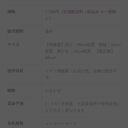
価格
7,700円
（全国配送料・税込み ※一部除
く）
販売期間
通年
サイズ
【胡蝶蘭】高さ：45cm程度 横幅：16cm
程度 奥行き：14cm程度 【風呂敷】
48cm²
使用花材
ミディ胡蝶蘭（お花の色、品種の指定不
可）
輪数
おまかせ
花命予測
1～1.5ヶ月程度 ※設置場所や管理状態に
より大きく異なります。
名札種類
メッセージカード