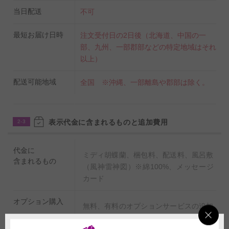
当日配送
不可
最短お届け日時
注文受付日の2日後（北海道、中国の一
部、九州、一部郡部などの特定地域はそれ
以上）
配送可能地域
全国 ※沖縄、一部離島や郡部は除く。
表示代金に含まれるものと追加費用
2-3
代金に
ミディ胡蝶蘭、梱包料、配送料、風呂敷
含まれるもの
（風神雷神図）※綿100%、メッセージ
カード
オプション購入
無料、有料のオプションサービスの追加
を希望される場合は、商品購入と同時に