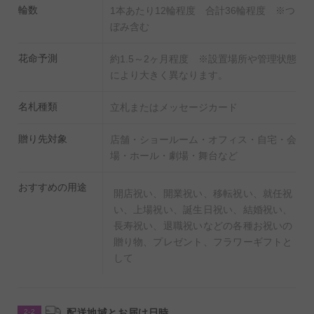
輪数
1本あたり12輪程度 合計36輪程度 ※つ
ぼみ含む
花命予測
約1.5～2ヶ月程度 ※設置場所や管理状態
により大きく異なります。
名札種類
立札またはメッセージカード
贈り先対象
店舗・ショールーム・オフィス・自宅・会
場・ホール・劇場・舞台など
おすすめの用途
開店祝い、開業祝い、移転祝い、就任祝
い、上場祝い、誕生日祝い、結婚祝い、
長寿祝い、退職祝いなどの各種お祝いの
贈り物、プレゼント、フラワーギフトと
して
配送地域とお届け日時
2-2