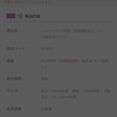
手配を進めさせていただきます。
すが、花持ちへの影響はありません。
商品詳細
2-1
商品名
シルバーラメ装飾 胡蝶蘭3本立（白）
36輪程度コース
商品コード
KO693
価格
33,000円
（全国配送料・税込み ※一部除
く）
販売期間
通年
サイズ
高さ：90cm程度 横幅：50cm程度 大輪
直径：10～14cm程度
使用花材
胡蝶蘭