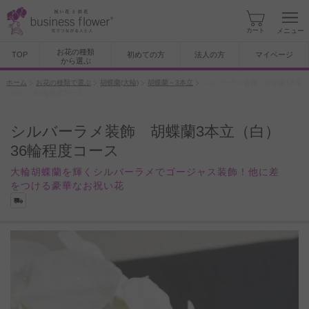
カート
メニュー
お花の種類
TOP
初めての方
法人の方
マイページ
から選ぶ
ホーム
お花の種類で選ぶ
胡蝶蘭(大輪)
胡蝶蘭～3本立
シルバーラメ装飾 胡蝶蘭3本立
（白） 36輪程度コース
シルバーラメ装飾 胡蝶蘭3本立（白）
36輪程度コース
大輪胡蝶蘭を輝くシルバーラメでゴージャス装飾！他に差
をつける豪華なお祝い花