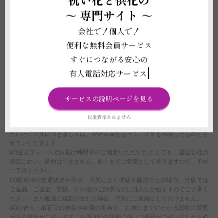
ことがございます。強いご希望がございましたら、気温による品質への影響
～
専門サイト ～
に責任が持てないことをご了承の上で配送手配をいたします。
(4)お花は原則7分咲き以上で出荷をしております。咲き具合はご指定いただ
会社で！個人で！
けません。咲き具合について強いご希望がございましたら必ずご注文の申し
便利な無料会員サービス
込み前に当店へお電話もしくはチャットサービスよりお問い合わせくださ
い。
すぐにつながる安心の
(5)鉢の回収は代金に含まれておりません。
(6)受注制作（オーダー）ですので、お申し込み後の変更、取り消しは承る
有人電話対応サービス
ことができません。制作開始後に、万が一お取り消しされた場合にも代金は
お客様の全額負担となります。
サービスの説明ページを見る
配送に関わる重要な注意事項
以後表示されません
(1)平日15:00以降、土曜日12:00以降、及び営業時間外または休業日にいた
だいたご注文につきましては、翌営業日をもってご注文を承諾したものとさ
せていただきます。
(2)注文フォームでお届け時間帯のご指定いただいたとしても、運送会社の
規定に伴い、確約はできません。あくまでご希望として承りますので、予め
ご了承ください。
(3)配送時の交通状況や天候、天災により遅延や配送中止の場合、当店では
ご返品、ご返金、交換、その他のご請求などには応じかねますのでご了承く
ださい。また配送に遅延が生じた場合、個別にご連絡はしておりません。
(4)制作元・出荷元の休業や在庫の都合上、お届けまでにかかる日数に変更
がある場合がございます。お届け日の指定に強いご希望がございましたら必