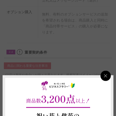
立札又はメッセージカード（選択）
オプション購入
無料、有料のオプションサービスの追加
を希望される場合は、商品購入と同時に
「商品付帯サービス」の購入が必要にな
ります。
重要契約条件
2-4
商品に関わる重要な注意事項
(1)花は形状や色合いが個々で異なります。掲載写真はイメージのため、季
節や生育状況により花の形状や色味が変動することがございますので、予め
ご了承いただきますようお願い申し上げます。
(2)立札やメッセージカード、器などの資材の形状や素材は在庫の都合上、
3,200点
掲載イメージ写真と異なる場合がございます。これらイメージ写真と現物と
商品数
以上！
の違いを理由とする返品、返金、交換、その他の請求などには応じかねます
ので予めご了承ください。
(3)お届け先の気温が0度を下回る場合、また、30度を超える場合は、配送中
祝い花と供花の
に植物が気温の影響で傷む可能性があるため、お申し込みをお受けできない