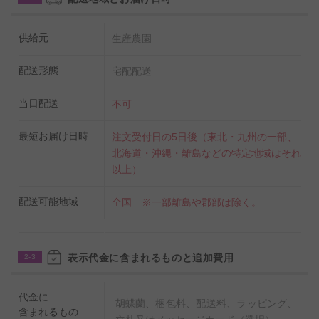
供給元
生産農園
配送形態
宅配配送
当日配送
不可
最短お届け日時
注文受付日の5日後（東北・九州の一部、
北海道・沖縄・離島などの特定地域はそれ
以上）
配送可能地域
全国 ※一部離島や郡部は除く。
表示代金に含まれるものと追加費用
2-3
代金に
胡蝶蘭、梱包料、配送料、ラッピング、
含まれるもの