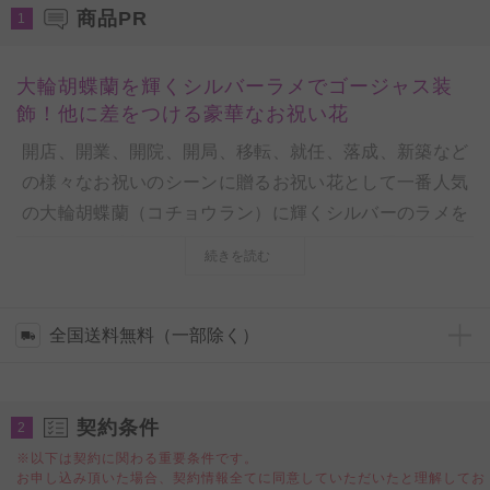
商品PR
1
大輪胡蝶蘭を輝くシルバーラメでゴージャス装
飾！他に差をつける豪華なお祝い花
開店、開業、開院、開局、移転、就任、落成、新築など
の様々なお祝いのシーンに贈るお祝い花として一番人気
の大輪胡蝶蘭（コチョウラン）に輝くシルバーのラメを
散りばめて装飾、ゴージャスでエレガントな雰囲気が漂
続きを読む
う新しいカタチのお祝い花商品です。
多くのお祝い花が並ぶシーンでも一際目立つ輝きを放つ
装飾の胡蝶蘭（コチョウラン）は目をひくこと間違いな
全国送料無料（一部除く）
し！開店祝い、開業祝い、就任祝いなどのビジネスシー
ン（法人ギフト）でのアピールはもちろんの事、誕生日
契約条件
祝いや新築祝いなどの個人ギフトとしてもお薦めしたい
2
一品です。
※以下は契約に関わる重要条件です。
お申し込み頂いた場合、契約情報全てに同意していただいたと理解してお
※本品は特殊な技術を用いて生花に加工を施したもので