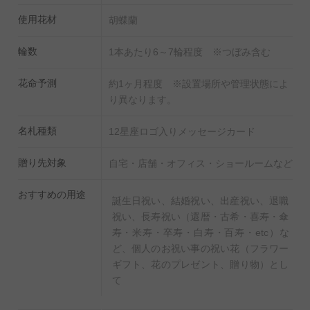
願いいたします。
使用花材
胡蝶蘭
※ゴールドとホワイトの鉢ではなく、シルバーとブラッ
クの鉢でのご用意になります。サイズは変わりません。
輪数
1本あたり6～7輪程度 ※つぼみ含む
※花色は商品名・掲載写真と同じものでご用意いたしま
花命予測
約1ヶ月程度 ※設置場所や管理状態によ
す。
り異なります。
名札種類
12星座ロゴ入りメッセージカード
贈り先対象
自宅・店舗・オフィス・ショールームなど
おすすめの用途
誕生日祝い、結婚祝い、出産祝い、退職
祝い、長寿祝い（還暦・古希・喜寿・傘
寿・米寿・卒寿・白寿・百寿・etc）な
ど、個人のお祝い事の祝い花（フラワー
ギフト、花のプレゼント、贈り物）とし
て