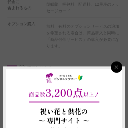
代金に
胡蝶蘭、梱包料、配送料、12星座のメッ
含まれるもの
セージカード
オプション購入
無料、有料のオプションサービスの追加
を希望される場合は、商品購入と同時に
「商品付帯サービス」の購入が必要にな
ります。
重要契約条件
2-4
商品に関わる重要な注意事項
3,200点
商品数
以上！
(1)花は形状や色合いが個々で異なります。可能な限り掲載写真に近いもの
をご用意いたしますが、季節や生育状況により花の形状や色味が変動するこ
とがございますので、予めご了承いただきますようお願い申し上げます。
祝い花と供花の
(2)咲いた花に着色をしているため、花は満開の状態でお届けいたします。
蕾が付いている鉢植えの花と比較すると花落ちが早い商品です。
～
専門サイト ～
(3)お届け先の気温が0度を下回る場合、また、30度を超える場合は、配送中
に植物が気温の影響で傷む可能性があるため、お申し込みをお受けできない