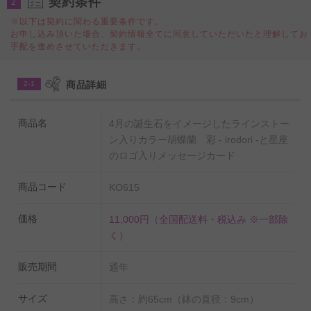
契約条件
2
また、一般的なフラワーギフトのアレンジメントフラワ
※以下は契約に関わる重要条件です。
ー（切り花）ですと花持ちは数日程度となりますが、胡
お申し込み頂いた場合、契約情報全てに同意していただいたと理解してお
手配を進めさせていただきます。
蝶蘭の鉢植の場合は適切な管理さえ行えば約1.5～2ヶ月
程度と長期間楽しむことができるのも魅力の一つです。
商品詳細
2-1
農林水産大臣賞の受賞歴ある厳選生産者より、直送宅配
にてお届けいたしますので、鮮度・品質にもこだわった
商品名
4月の誕生石をイメージしたラインストー
一品です。
ン入りカラー胡蝶蘭 彩 - irodori -と星座
のロゴ入りメッセージカード
【12星座ロゴ入りメッセージカード】
ご希望をいただければ他の12星座カードに変更すること
商品コード
KO615
が可能です。
特にご指示が無い場合は、見本イメージの
価格
11,000円
（全国配送料・税込み ※一部除
牡羊座カードでのお届け
となります。
く）
【ご注意】この商品の鉢について
販売期間
通年
見本写真の鉢が欠品のため、下記の写真の鉢を代案で使
サイズ
高さ：約65cm（鉢の直径：9cm）
用してお仕立てしております。ご了承の上、ご注文をお