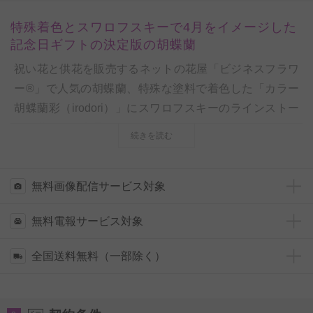
特殊着色とスワロフスキーで4月をイメージした
記念日ギフトの決定版の胡蝶蘭
祝い花と供花を販売するネットの花屋「ビジネスフラワ
ー®」で人気の胡蝶蘭、特殊な塗料で着色した「カラー
胡蝶蘭彩（irodori）」にスワロフスキーのラインストー
ンを装飾した商品です。
続きを読む
4月の誕生石ダイアモンドをイメージしたカラーリン
グ、同色使用のさりげないスワロフスキーのラインスト
ーン、ゴールドのエンボス加工を施した円柱鉢が高級感
無料画像配信サービス対象
やお洒落感、特別感を演出した一品です。
無料電報サービス対象
各月を表現・テーマにしたデザインのお祝い花の為、誕
生祝い 出産祝い 出生祝い バースデー祝いをはじめ、還
全国送料無料（一部除く）
暦祝い 古希祝い 喜寿祝い 傘寿祝い 米寿祝い 卒寿祝いな
どの長寿祝いなど、記念日や記念月を表すプレゼント、
贈り物としてお薦めのフラワーギフトです。