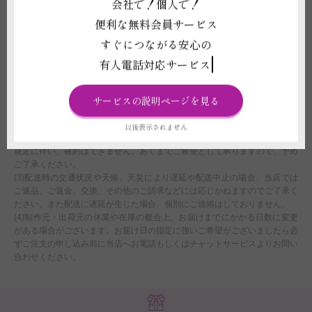
会社で！個人で！
ことがございます。強いご希望がございましたら、気温による品質への影響
便利な無料会員サービス
に責任が持てないことをご了承の上で配送手配をいたします。
(4)受注制作（オーダー）のため、商品作成後の変更・取り消しを承ること
すぐにつながる安心の
ができません。制作開始後に、万が一ご注文をお取り消しされた場合も代金
はご注文者様に全額負担いただきます。
有人電話対応サービス
配送に関わる重要な注意事項
サービスの説明ページを見る
(1)平日12:00以降、及び営業時間外または休業日にいただいたご注文につき
ましては、翌営業日をもってご注文を承諾したものとさせていただきます。
以後表示されません
(2)注文フォームでお届け時間帯のご指定いただいたとしても、運送会社の
規定に伴い、確約はできません。あくまでご希望として承りますので、予め
ご了承ください。
(3)配送時の交通状況や天候、天災により遅延や配送中止の場合、当店では
ご返品、ご返金、交換、その他のご請求などには応じかねますのでご了承く
ださい。また配送に遅延が生じた場合、個別にご連絡はしておりません。
(4)制作元・出荷元の休業や在庫の都合上、お届けまでにかかる日数に変更
がある場合がございます。お届け日の指定に強いご希望がございましたら必
ずご注文の申し込み前に当店へお電話もしくはチャットサービスよりお問い
合わせください。