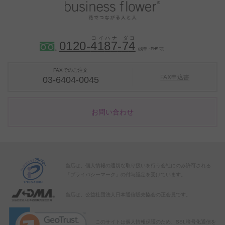
0120-
4
1
8
7
-
7
4
（携帯・PHS 可）
FAXでのご注文
FAX申込書
03-6404-0045
お問い合わせ
当店は、個人情報の適切な取り扱いを行う会社にのみ許可される
「プライバシーマーク」の付与認定を受けています。
当店は、公益社団法人日本通信販売協会の正会員です。
このサイトは個人情報保護のため、SSL暗号化通信を