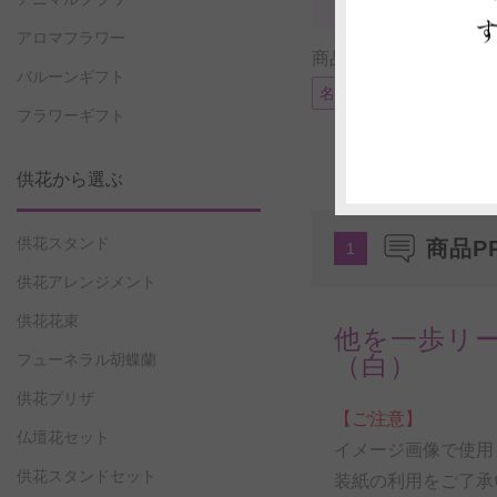
アロマフラワー
商品に付帯可能なサー
バルーンギフト
名札またはメッセージカ
フラワーギフト
供花から選ぶ
供花スタンド
商品P
1
供花アレンジメント
供花花束
他を一歩リ
フューネラル胡蝶蘭
（白）
供花プリザ
【ご注意】
仏壇花セット
イメージ画像で使用
供花スタンドセット
装紙の利用をご了承