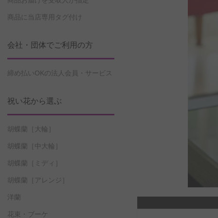
商品お届けを受取人が指定
商品に当店専用タグ付け
会社・団体でご利用の方
締め払いOKの法人会員・サービス
祝い花から選ぶ
胡蝶蘭［大輪］
胡蝶蘭［中大輪］
胡蝶蘭［ミディ］
胡蝶蘭［アレンジ］
洋蘭
花束・ブーケ