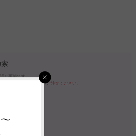
検索
確認が可能です。
品を購入する」ボタンよりご注文ください。
指定いただけます。
の案内動画
 ～
ス
認する