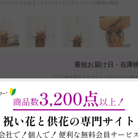
もインパクトのあるこだわりラッピングとリボンが特徴の商品
最短お届け日・在庫
以下に郵便番号入力するとお届け日や在庫
商品を注文する場合は契約条件を確認の上、
本ページ下部の「この商
3,200点
※最短お届け日以降であれば、お届け日をご
商品数
以上！
お届け日と在庫検索について
～
祝い花と供花の
専門サイト
会社で！個人で！
便利な無料会員サービ
この商品の在庫・
お届け日を確