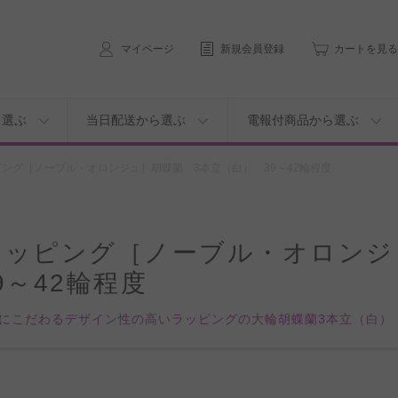
マイページ
新規会員登録
カートを見る
ら選ぶ
当日配送から選ぶ
電報付商品から選ぶ
ング［ノーブル・オロンジュ］胡蝶蘭 3本立（白） 39～42輪程度
ラッピング［ノーブル・オロンジ
9～42輪程度
にこだわるデザイン性の高いラッピングの大輪胡蝶蘭3本立（白）