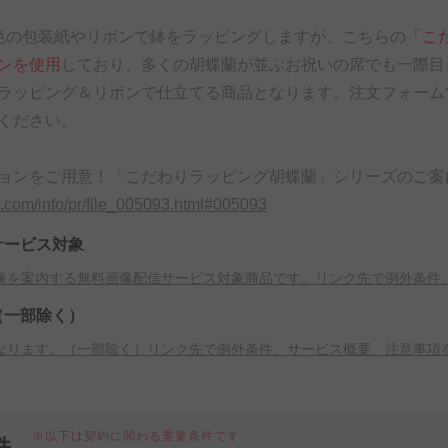
色の包装紙やリボンで鉢をラッピングしますが、こちらの
「こ
ンを使用
しており、多くの胡蝶蘭が並ぶお祝いの席でも一際目
ラッピング＆リボンで仕立てる商品となります。注文フォーム
ください。
ョンをご用意！「こだわりラッピング胡蝶蘭」シリーズのご案
a.com/info/pr/file_005093.html#005093
サービス対象
像を案内する無料画像配信サービス対象商品です。リンク先で例外条件
（一部除く）
なります。（一部除く）リンク先で例外条件、サービス概要、注意事項
※以下は契約に関わる重要条件です。
件