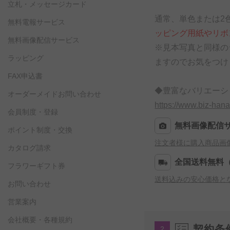
立札・メッセージカード
通常、単色または2
無料電報サービス
ッピング用紙やリボ
無料画像配信サービス
※見本写真と同様の
ラッピング
ますのでお気をつけ
FAX申込書
◆豊富なバリエーシ
オーダーメイドお問い合わせ
https://www.biz-han
会員制度・登録
無料画像配信
ポイント制度・交換
注文者様に購入商品画
カタログ請求
全国送料無料
フラワーギフト券
送料込みの安心価格と
お問い合わせ
営業案内
会社概要・各種規約
契約条
2