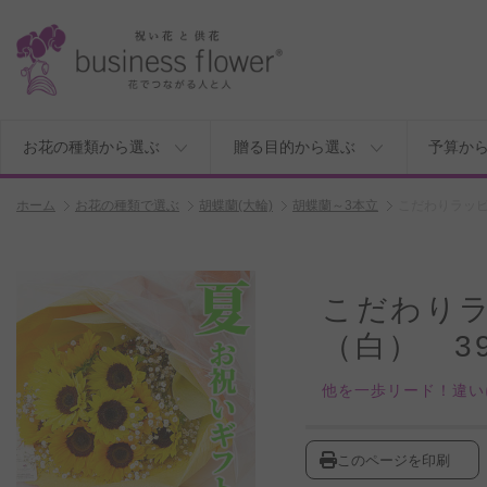
お花の種類から選ぶ
贈る目的から選ぶ
予算か
ホーム
お花の種類で選ぶ
胡蝶蘭(大輪)
胡蝶蘭～3本立
こだわりラッピ
こだわり
（白） 3
他を一歩リード！違い
このページを印刷