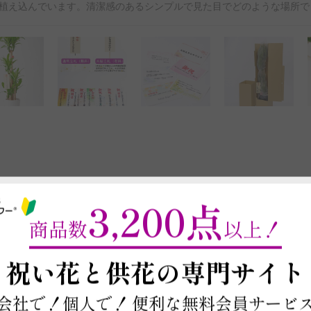
植え込んでいます。清潔感のあるシンプルで見た目でどのような場所で
3,200点
商品数
以上！
最短お届け日・在庫
～
祝い花と供花の
専門サイト
以下に郵便番号入力するとお届け日や在庫
商品を注文する場合は契約条件を確認の上、
本ページ下部の「この商
※最短お届け日以降であれば、お届け日をご
会社で！個人で！
便利な無料会員サービ