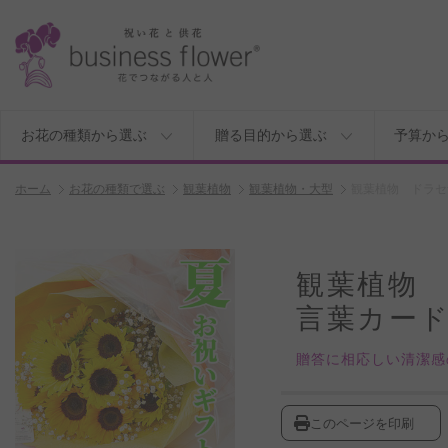
お花の種類から選ぶ
贈る目的から選ぶ
予算か
ホーム
お花の種類で選ぶ
観葉植物
観葉植物・大型
観葉植物 ドラセ
観葉植物 
言葉カー
贈答に相応しい清潔感
このページを印刷