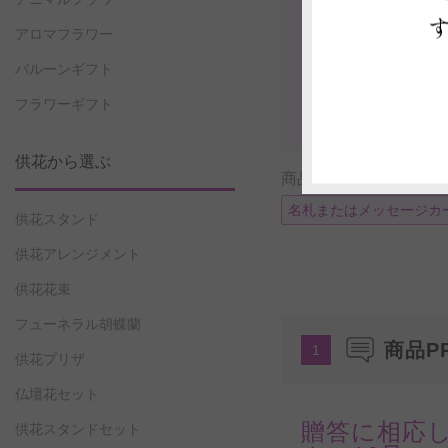
アロマフラワー
バルーンギフト
フラワーギフト
供花から選ぶ
商品に付帯可能なサー
名札またはメッセージカ
供花スタンド
供花アレンジメント
供花花束
フューネラル胡蝶蘭
商品P
1
供花プリザ
仏壇花セット
贈答に相応
供花スタンドセット