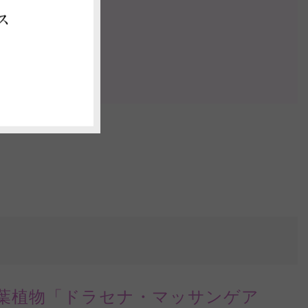
の案内動画
ス
認する
葉植物「ドラセナ・マッサンゲア