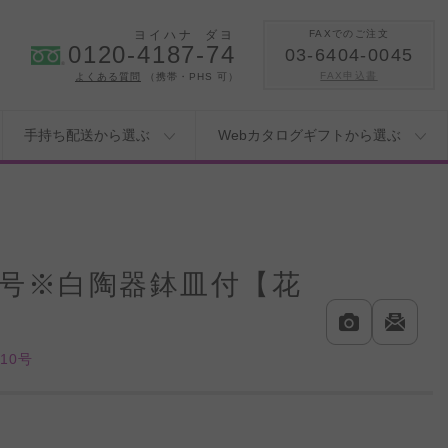
ヨイハナ
ダヨ
FAXでのご注文
0120-4187-74
03-6404-0045
FAX申込書
よくある質問
（携帯・PHS 可）
手持ち配送から選ぶ
Webカタログギフトから選ぶ
0号※白陶器鉢皿付【花
10号