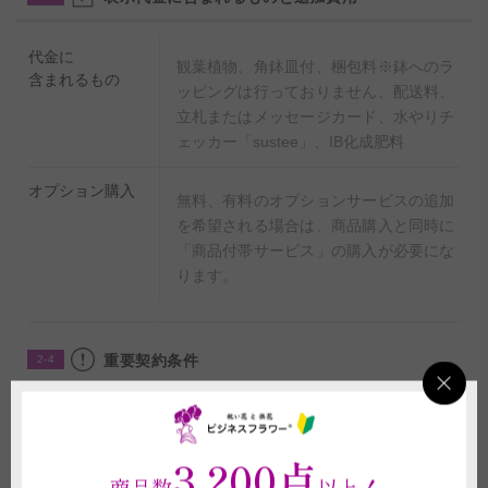
代金に
観葉植物、角鉢皿付、梱包料※鉢へのラ
含まれるもの
ッピングは行っておりません、配送料、
立札またはメッセージカード、水やりチ
ェッカー「sustee」、IB化成肥料
オプション購入
無料、有料のオプションサービスの追加
を希望される場合は、商品購入と同時に
「商品付帯サービス」の購入が必要にな
ります。
重要契約条件
2-4
商品に関わる重要な注意事項
(1)植物は形状や色合いが個々で異なります。デザイン、ボリューム感など
3,200点
は仕入れ状況により掲載写真と差異が生じることがございます。また、札や
商品数
以上！