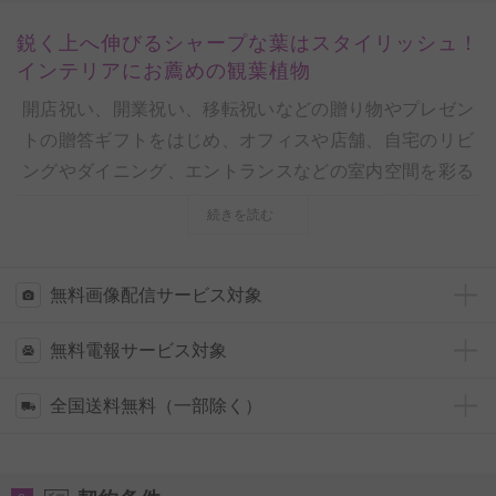
鋭く上へ伸びるシャープな葉はスタイリッシュ！
インテリアにお薦めの観葉植物
開店祝い、開業祝い、移転祝いなどの贈り物やプレゼン
トの贈答ギフトをはじめ、オフィスや店舗、自宅のリビ
ングやダイニング、エントランスなどの室内空間を彩る
インテリアまで、幅広いシーンで活躍する観葉植物（イ
続きを読む
ンテリアグリーン）を全国配送の宅配でお届けします。
◆「サンスベリア・スタッキー」とは？
無料画像配信サービス対象
上に向かって鋭く伸びるシャープな葉がスタイリッシュ
無料電報サービス対象
な印象から、自宅リビングや店舗、ショップやオフィス
の屋内インテリアとして人気の観葉植物がサンスベリ
全国送料無料（一部除く）
ア・スタッキーです。
開店祝い、開業祝い、移転祝い、新築祝いなど、室内空
間に飾る事を想定としたお祝いの贈り物としてお薦めの