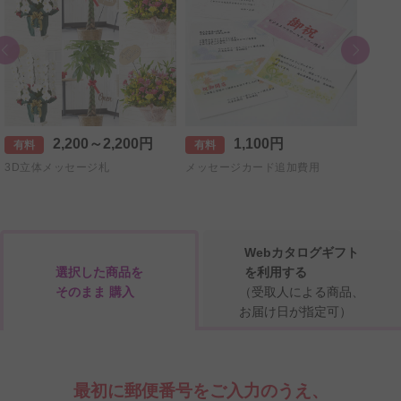
2,200～2,200円
1,100円
有料
有料
有料
3D立体メッセージ札
メッセージカード追加費用
【+5
直筆手
Webカタログギフト
選択した商品を
を利用する
そのまま 購入
（受取人による商品、
お届け日が指定可）
最初に郵便番号をご入力のうえ、