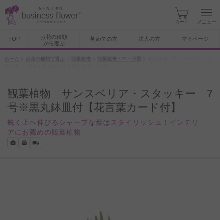
カート
メニュー
お花の種類
TOP
初めての方
法人の方
マイページ
から選ぶ
ホーム
お花の種類で選ぶ
観葉植物
観葉植物・中～小型
観葉植物 サンスベリア・ス
タッキー 7号※黒丸鉢皿付【花言葉カード付】
観葉植物 サンスベリア・スタッキー 7
号※黒丸鉢皿付【花言葉カード付】
鋭く上へ伸びるシャープな葉はスタイリッシュ！インテリ
アにお薦めの観葉植物