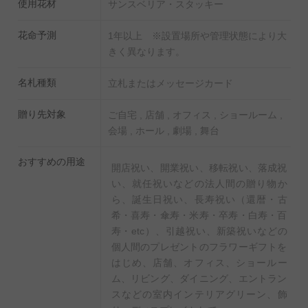
使用花材
サンスベリア・スタッキー
を同封しております。
使い方は鉢に挿すだけ。水が溜まっている時は青色、乾
花命予測
1年以上 ※設置場所や管理状態により大
いている時は白色でお知らせ。
きく異なります。
お届け先様にお手間はお掛けいたしません。
名札種類
立札またはメッセージカード
贈り先対象
ご自宅 , 店舗 , オフィス , ショールーム ,
会場 , ホール , 劇場 , 舞台
おすすめの用途
◆置くだけ簡単！肥料を無料でプレゼント！
開店祝い、開業祝い、移転祝い、落成祝
生産農家でも使われているIB化成肥料をお付けいたしま
い、就任祝いなどの法人間の贈り物か
ら、誕生日祝い、長寿祝い（還暦・古
す。
希・喜寿・傘寿・米寿・卒寿・白寿・百
土の上に置くだけで、土を掘るなどの面倒な作業は必要
寿・etc）、引越祝い、新築祝いなどの
ございません。
個人間のプレゼントのフラワーギフトを
はじめ、店舗、オフィス、ショールー
ム、リビング、ダイニング、エントラン
スなどの室内インテリアグリーン、飾