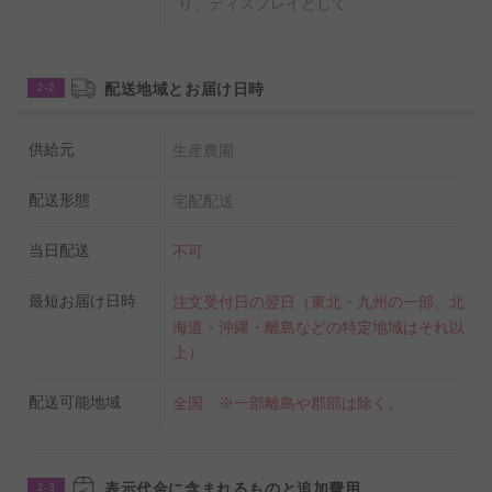
り、ディスプレイとして
配送地域とお届け日時
2-2
供給元
生産農園
配送形態
宅配配送
当日配送
不可
最短お届け日時
注文受付日の翌日（東北・九州の一部、北
海道・沖縄・離島などの特定地域はそれ以
上）
配送可能地域
全国 ※一部離島や郡部は除く。
表示代金に含まれるものと追加費用
2-3