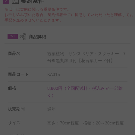
契約条件
2
植物です。
※以下は契約に関わる重要条件です。
サンスベリア・スタッキーは、最低10℃以上、できれば
お申し込み頂いた場合、契約情報全てに同意していただいたと理解してお
手配を進めさせていただきます。
15℃以上の室温で管理される事をお薦めします。
商品詳細
2-1
◆花言葉カード付
商品名
観葉植物 サンスベリア・スタッキー 7
サンスベリア・スタッキーの花言葉を記した花言葉カー
号※黒丸鉢皿付【花言葉カード付】
ド付きなので、お届け先の方にも植物を贈った気持ちを
ダイレクトに伝えることが可能です。
商品コード
KA315
※出荷条件によってはお付けできない場合もございま
価格
8,800円
（全国配送料・税込み ※一部除
す。
く）
◆水やりチェッカーを無料でプレゼント！
販売期間
通年
いつも適当に水をやっているけど本当に大丈夫？という
不安の声にお応えし、
サイズ
高さ：70cm程度 横幅：20～30cm程度
タイミングが一目でわかる水やりチェッカー「sustee」