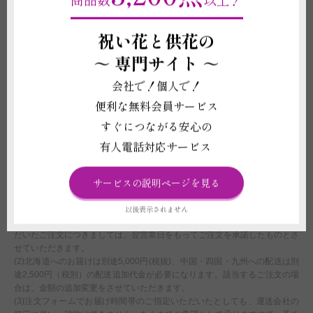
メッセージカード、鉢等、商品代金に含まれるものに記載されている資材の
形状や素材等は掲載イメージ写真と差異がある場合がございます。これらイ
メージ写真と現物との違いを理由とする返品、返金、交換、その他の請求な
祝い花と供花の
どには応じかねますので予めご了承ください。
～
専門サイト ～
(2)お届け先の気温が0度を下回る場合、また、30度を超える場合は、配送中
に植物が気温の影響で傷む可能性があるため、お申し込みをお受けできない
会社で！個人で！
ことがございます。強いご希望がございましたら、気温による品質への影響
に責任が持てないことをご了承の上で配送手配をいたします。
便利な無料会員サービス
(3)鉢は回収しておりません。ご不要になった際は各自治体のご案内に沿っ
すぐにつながる安心の
て破棄をしてください。
(4)受注制作（オーダー）のため、商品作成後の変更・取り消しを承ること
有人電話対応サービス
ができません。制作開始後に、万が一ご注文をお取り消しされた場合も代金
はご注文者様に全額負担いただきます。
サービスの説明ページを見る
配送に関わる重要な注意事項
以後表示されません
(1)平日15:00以降、土曜日12:00以降、及び営業時間外または休業日にいた
だいたご注文につきましては、翌営業日をもってご注文を承諾したものとさ
せていただきます。
(2)北海道へのお届けは別途5,000円(税抜)、中国・四国・九州への配送は別
途2,500円（税別）の配送追加代金が必要になります。該当するご注文の場
合は、金額の追加変更をさせていただきます。
(3)注文フォームでお届け時間帯のご指定いただいたとしても、運送会社の