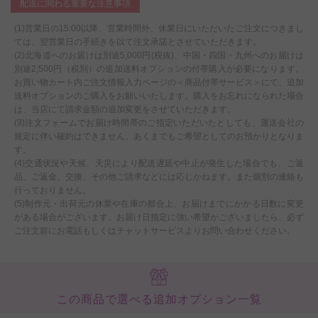
配送に関わる重要な注意事項
(1)営業日の15:00以降、営業時間外、休業日にいただいたご注文につきまし
ては、翌営業日の手続きを以て注文承諾とさせていただきます。
(2)北海道へのお届けは別途5,000円(税抜)、中国・四国・九州へのお届けは
別途2,500円（税別）の追加送料オプションの付帯購入が必要になります。
お買い物カート内ご注文情報入力ページの＜商品付帯サービス＞にて、追加
送料オプションのご購入をお願いいたします。購入をお忘れになられた場合
は、当店にて請求金額の追加変更をさせていただきます。
(3)注文フォームでお届け時間帯のご指定いただいたとしても、運送会社の
規定に伴い確約はできません。あくまでもご希望としてのお預かりとなりま
す。
(4)交通状況や天候、天災により配送遅延や中止が発生した場合でも、ご返
品、ご返金、交換、その他ご請求などには応じかねます。また個別の連絡も
行っておりません。
(5)制作元・出荷元の休業や在庫の都合上、お届けまでにかかる日数に変更
がある場合がございます。お届け日指定に強い希望がございましたら、必ず
ご注文前にお電話もしくはチャットサービスよりお問い合わせください。
この商品で選べる追加オプション一覧