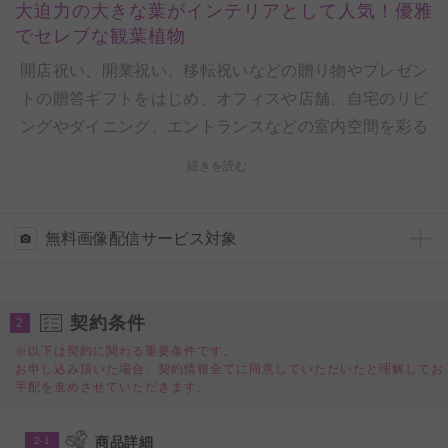
大迫力の大きな葉がインテリアとして人気！優雅
でセレブな観葉植物
開店祝い、開業祝い、移転祝いなどの贈り物やプレゼン
トの贈答ギフトをはじめ、オフィスや店舗、自宅のリビ
ングやダイニング、エントランスなどの室内空間を彩る
インテリアまで、幅広いシーンで活躍する観葉植物（イ
続きを読む
ンテリアグリーン）を全国配送の宅配でお届けします。
◆「ストレリチア・オーガスタ」とは？
無料画像配信サービス対象
別名｢オオギバショウモドキ｣ と呼ばれ、育てやすさと、
南国のトロピカルな雰囲気が漂う大迫力の大きな葉がイ
契約条件
ンテリアとして人気の観葉植物です。
2
ストレリチア・オーガスタは開店祝い、開業祝い、移転
※以下は契約に関わる重要条件です。
お申し込み頂いた場合、契約情報全てに同意していただいたと理解してお
祝いをはじめ、新築祝い、お洒落なインテリア利用な
手配を進めさせていただきます。
ど、法人・個人の用途を問わぬ贈り物として人気の観葉
植物です。
商品詳細
2-1