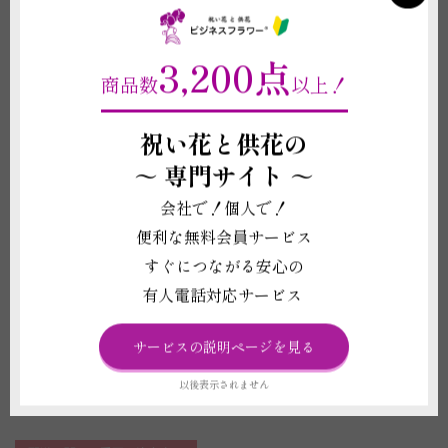
重要契約条件
2-4
3,200点
商品数
以上！
商品に関わる重要な注意事項
祝い花と供花の
(1)植物は形状や色合いが個々で異なります。デザイン、ボリューム感など
は仕入れ状況により掲載写真と差異が生じることがございます。また、札や
～
専門サイト ～
メッセージカード、鉢等、商品代金に含まれるものに記載されている資材の
形状や素材等は掲載イメージ写真と差異がある場合がございます。これらイ
会社で！個人で！
メージ写真と現物との違いを理由とする返品、返金、交換、その他の請求な
便利な無料会員サービス
どには応じかねますので予めご了承ください。
(2)お届け先の気温が0度を下回る場合、また、30度を超える場合は、配送中
すぐにつながる安心の
に植物が気温の影響で傷む可能性があるため、お申し込みをお受けできない
有人電話対応サービス
ことがございます。強いご希望がございましたら、気温による品質への影響
に責任が持てないことをご了承の上で配送手配をいたします。
(3)鉢は回収しておりません。ご不要になった際は各自治体のご案内に沿っ
サービスの説明ページを見る
て破棄をしてください。
(4)受注制作（オーダー）のため、商品作成後の変更・取り消しを承ること
以後表示されません
ができません。制作開始後に、万が一ご注文をお取り消しされた場合も代金
はご注文者様に全額負担いただきます。