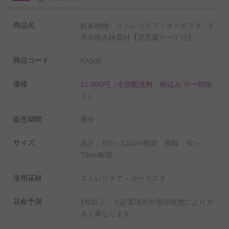
◆花言葉カード付
商品名
観葉植物 ストレリチア・オーガスタ 8
ストレリチア・オーガスタの花言葉を記した花言葉カー
号※黒丸鉢皿付【花言葉カード付】
ド付きなので、お届け先の方にも植物を贈った気持ちを
商品コード
KA300
ダイレクトに伝えることが可能です。※出荷条件によっ
てはお付けできない場合もございます。
価格
11,000円
（全国配送料・税込み ※一部除
く）
◆水やりチェッカーを無料でプレゼント！
販売期間
通年
いつも適当に水をやっているけど本当に大丈夫？という
不安の声にお応えし、
サイズ
高さ：110～120cm程度 横幅：50～
タイミングが一目でわかる水やりチェッカー「sustee」
70cm程度
を同封しております。
使用花材
ストレリチア・オーガスタ
使い方は鉢に挿すだけ。お届け先様にお手間はお掛けい
たしません。
花命予測
1年以上 ※設置場所や管理状態により大
きく異なります。