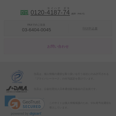
0120-
4
1
8
7
-
7
4
（携帯・PHS 可）
FAXでのご注文
FAX申込書
03-6404-0045
お問い合わせ
当店は、個人情報の適切な取り扱いを行う会社にのみ許可される
「プライバシーマーク」の付与認定を受けています。
当店は、公益社団法人日本通信販売協会の正会員です。
このサイトは個人情報保護のため、SSL暗号化通信を
導入しています。