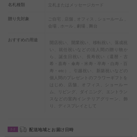
名札種類
立札またはメッセージカード
贈り先対象
ご自宅 , 店舗 , オフィス , ショールーム ,
◆置くだけ簡単！肥料を無料でプレゼント！
会場 , ホール , 劇場 , 舞台
生産農家でも使われているIB化成肥料をお付けいたしま
す。
おすすめの用途
開店祝い、開業祝い、移転祝い、落成祝
土の上に置くだけで、土を掘るなどの面倒な作業は必要
い、就任祝いなどの法人間の贈り物か
ございません。
ら、誕生日祝い、長寿祝い（還暦・古
希・喜寿・傘寿・米寿・卒寿・白寿・百
寿・etc）、引越祝い、新築祝いなどの
個人間のプレゼントのフラワーギフトを
はじめ、店舗、オフィス、ショールー
ム、リビング、ダイニング、エントラン
スなどの室内インテリアグリーン、飾
り、ディスプレイとして
配送地域とお届け日時
2-2