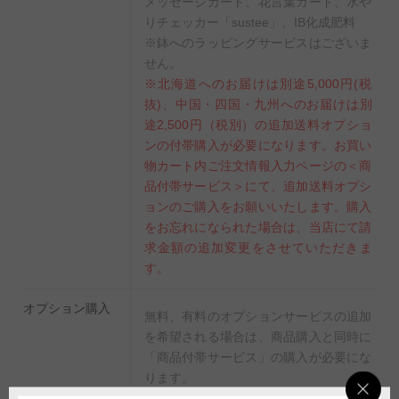
メッセージカード、花言葉カード、水や
りチェッカー「sustee」、IB化成肥料
※鉢へのラッピングサービスはございま
せん。
※北海道へのお届けは別途5,000円(税
抜)、中国・四国・九州へのお届けは別
途2,500円（税別）の追加送料オプショ
ンの付帯購入が必要になります。お買い
物カート内ご注文情報入力ページの＜商
品付帯サービス＞にて、追加送料オプシ
ョンのご購入をお願いいたします。購入
をお忘れになられた場合は、当店にて請
求金額の追加変更をさせていただきま
す。
オプション購入
無料、有料のオプションサービスの追加
を希望される場合は、商品購入と同時に
「商品付帯サービス」の購入が必要にな
ります。