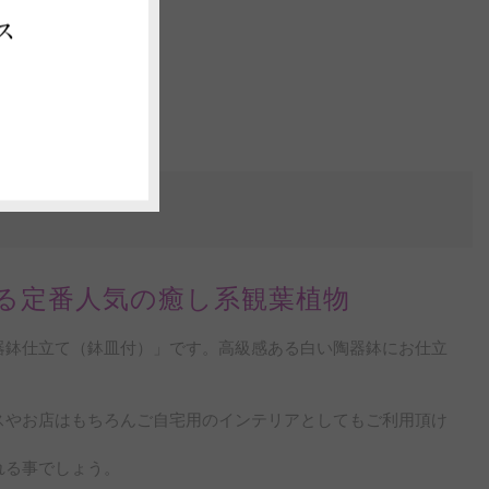
ス
る定番人気の癒し系観葉植物
器鉢仕立て（鉢皿付）」です。高級感ある白い陶器鉢にお仕立
スやお店はもちろんご自宅用のインテリアとしてもご利用頂け
れる事でしょう。