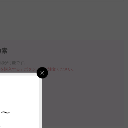
検索
確認が可能です。
品を購入する」ボタンよりご注文ください。
指定いただけます。
の案内動画
 ～
認する
ス