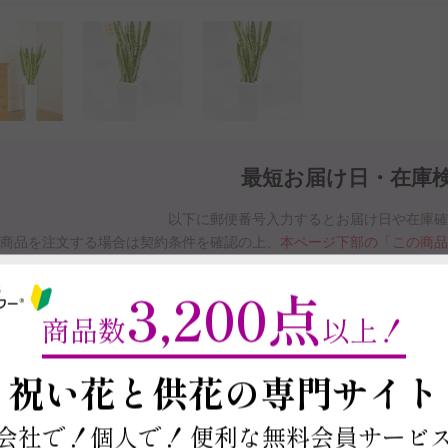
最短お届け日・在庫
以下に郵便番号入力するとお届け日や在庫
商品を注文する場合は契約条件を確認の上、
本ページ下部の「この商
※最短お届け日以降であれば、お届け日をご
3,200点
お届け日と在庫検索について
商品数
以上！
～
祝い花と供花の
専門サイト
この商品の在庫・
お届け日を確
会社で！個人で！
便利な無料会員サービ