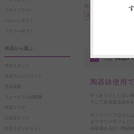
商品に付帯可能なサー
アロマフラワー
名札またはメッセージカ
バルーンギフト
フラワーギフト
供花から選ぶ
商品P
1
供花スタンド
供花アレンジメント
陶器鉢使用
供花花束
すっきりとした白い
フューネラル胡蝶蘭
てして産地直送品を
供花プリザ
サンスベリアはどん
仏壇花セット
るフラワーギフトと
高級感ある白い陶器
供花スタンドセット