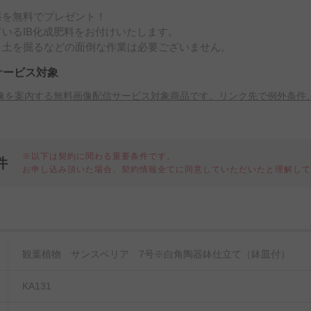
料を無料でプレゼント！
いるIB化成肥料をお付けいたします。
、土を掘るなどの面倒な作業は必要ございません。
サービス対象
像を案内する無料画像配信サービス対象商品です。リンク先で例外条件
※以下は契約に関わる重要条件です。
件
お申し込み頂いた場合、契約情報全てに同意していただいたと理解し
細
観葉植物 サンスベリア 7号※白角陶器鉢仕立て（鉢皿付）
KA131