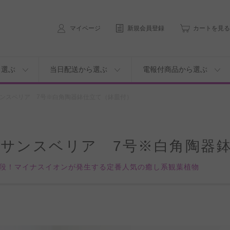
マイページ
新規会員登録
カートを見る
ら選ぶ
当日配送から選ぶ
電報付商品から選ぶ
ンスベリア 7号※白角陶器鉢仕立て（鉢皿付）
サンスベリア 7号※白角陶器
段！マイナスイオンが発生する定番人気の癒し系観葉植物