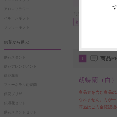
アロマフラワー
商品に付帯可能なサー
バルーンギフト
名札またはメッセージカ
フラワーギフト
供花から選ぶ
供花スタンド
商品P
1
供花アレンジメント
供花花束
胡蝶蘭（白
フューネラル胡蝶蘭
商品券を含む商品の
供花プリザ
なれません。万が一
仏壇花セット
商品はご入金確認後
供花スタンドセット