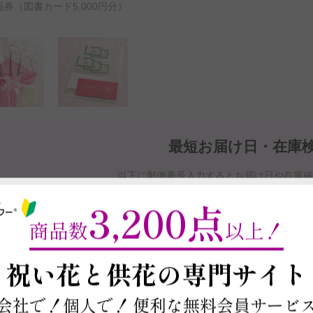
券（図書カード5,000円分）
最短お届け日・在庫
以下に郵便番号入力するとお届け日や在庫
商品を注文する場合は契約条件を確認の上、
本ページ下部の「この商
3,200点
※最短お届け日以降であれば、お届け日をご
商品数
以上！
お届け日と在庫検索について
～
祝い花と供花の
専門サイト
会社で！個人で！
便利な無料会員サービ
この商品の在庫・
お届け日を確