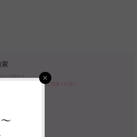
検索
確認が可能です。
品を購入する」ボタンよりご注文ください。
指定いただけます。
の案内動画
 ～
ス
認する