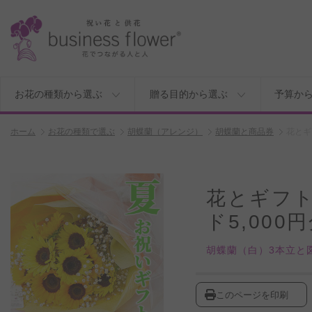
お花の種類から選ぶ
贈る目的から選ぶ
予算か
ホーム
お花の種類で選ぶ
胡蝶蘭（アレンジ）
胡蝶蘭と商品券
花とギ
花とギフ
ド5,000
胡蝶蘭（白）3本立と
このページを印刷