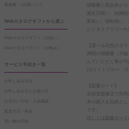
家族葬・1日葬パック
胡蝶蘭と商品券がセ
誕生日祝い、結婚祝
Webカタログギフトから選ぶ
業祝い、移転祝い、
ビジネスフラワー®
Webカタログギフト（お祝い）
【選べる花色のカラー胡
Webカタログギフト（お悔み）
満開の胡蝶蘭（大輪
んでいただく事が可
サービス手続き一覧
(1)ライトブルー (2
お申し込み方法
【図書カード】
お申し込み日とお届け日
全国加盟書店で利用
お支払い方法・入金確認
本の購入を目的とし
です。
配送方法・料金
詳しくは図書カード
買い物の手順