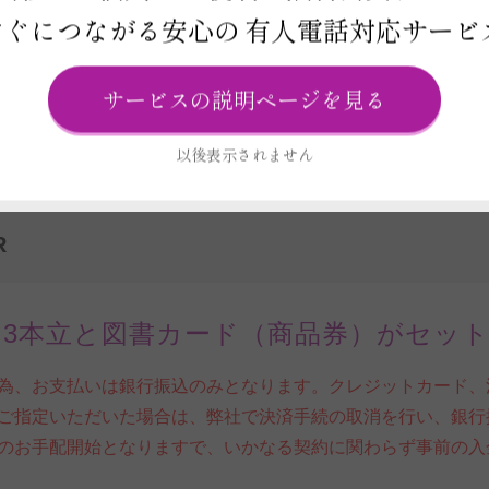
すぐにつながる安心の
有人電話対応サービ
ビス
ード
ラッピング（リボン・包装紙）
電報
サービスの説明ページを見る
以後表示されません
R
）3本立と図書カード（商品券）がセッ
為、お支払いは銀行振込のみとなります。クレジットカード、
ご指定いただいた場合は、弊社で決済手続の取消を行い、銀行
のお手配開始となりますで、いかなる契約に関わらず事前の入