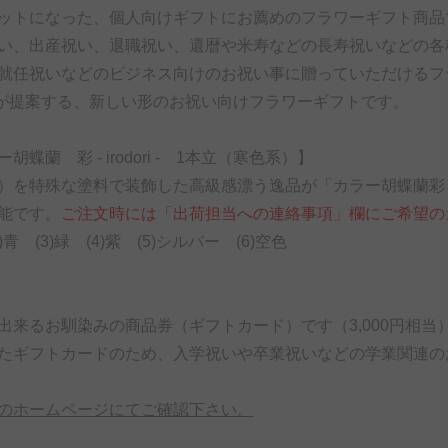
ットになった、個人向けギフトにお薦めのフラワーギフト商品
い、出産祝い、退職祝い、還暦や米寿などの長寿祝いなどの各
就任祝いなどのビジネス向けのお祝い事に贈っていただけるフ
が提案する、新しい形のお祝い向けフラワーギフトです。
蝶蘭 彩 - irodori - 1本立（寒色系）】
）を特殊な塗料で装飾した高級感漂う逸品が「カラー胡蝶蘭彩（i
能です。
ご注文時には「出荷担当への連絡事項」欄にご希望の
)青 (3)緑 (4)紫 (5)シルバー (6)空色
出来るお馴染みの商品券（ギフトカード）です（3,000円相当
たギフトカードのため、入学祝いや卒業祝いなどの学業関連の
のホームページにてご確認下さい。