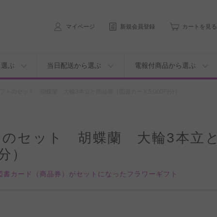
マイページ
新規会員登録
カートを見る
ら選ぶ
当日配送から選ぶ
電報付商品から選ぶ
フトのセット 胡蝶蘭 大輪3本立と商品券（図書カード5,000円分）
トのセット 胡蝶蘭 大輪3本立
円分）
図書カード（商品券）がセットになったフラワーギフト