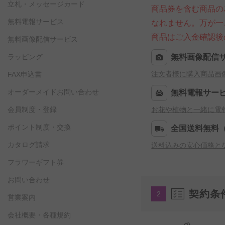
立札・メッセージカード
商品券を含む商品の
無料電報サービス
なれません。万が一
商品はご入金確認後
無料画像配信サービス
ラッピング
無料画像配信
注文者様に購入商品画
FAX申込書
オーダーメイドお問い合わせ
無料電報サー
会員制度・登録
お花や植物と一緒に電
ポイント制度・交換
全国送料無料
カタログ請求
送料込みの安心価格と
フラワーギフト券
お問い合わせ
契約条
2
営業案内
会社概要・各種規約