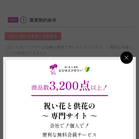
重要契約条件
2-4
商品に関わる重要な注意事項
(1)シャボンフラワーは石鹸の素材で作られておりますが、一般的な石鹸と
しての使用はできません。
(2)退色や破損を防ぐため、直射日光・火気・暖房器具の熱が当たる場所、
温度差の激しい場所には置かないでください。生花ではないため枯れること
はございませんが、経年劣化については補償ができかねます。予めご了承く
ださい。
3,200点
(3)資材の形状や素材は在庫の都合上、掲載イメージ写真と異なる場合がご
商品数
以上！
ざいます。これらイメージ写真と現物との違いを理由とする返品、返金、交
換、その他の請求などには応じかねますので予めご了承ください。
(4)商品作成後の変更・取り消しを承ることができません。制作開始後に、
祝い花と供花の
万が一ご注文をお取り消しされた場合も代金はご注文者様に全額ご負担いた
だきます。
～
専門サイト ～
(5)カタログギフトの有効期限の管理については当店ではご対応ができず、
お届け先様にお願いしております。万が一使用前に有効期限が切れた場合も
会社で！個人で！
一切補償はいたしかねますので、予めご了承ください。
便利な無料会員サービス