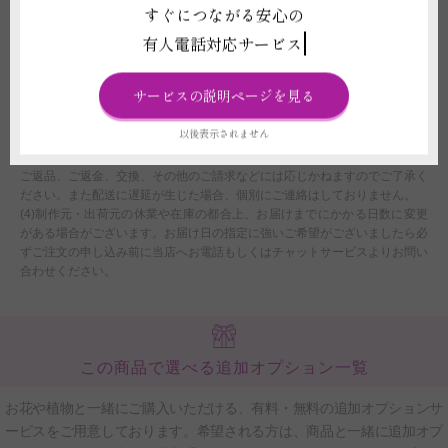
配送に関わる重要な注意事項
すぐにつながる安心の
有人電話対応サービス
(1)平日15:00以降、土曜日12:00以降、及び営業時間外または休業日にいた
だいたご注文につきましては、翌営業日をもってご注文を承諾したものとさ
せていただきます。
サービスの説明ページを見る
(2)注文フォームでお届け時間帯のご指定いただいたとしても、運送会社の
規定に伴い、確約はできません。あくまでご希望として承りますので、予め
以後表示されません
ご了承ください。
(3)配送時の交通状況や天候、天災により遅延や配送中止の場合、当店では
ご返品、ご返金、交換、その他のご請求などには応じかねますのでご了承く
ださい。また配送に遅延が生じた場合、個別にご連絡はしておりません。
(4)制作元・出荷元の休業や在庫の都合上、お届けまでにかかる日数に変更
がある場合がございます。お届け日の指定に強いご希望がございましたら必
ずご注文の申し込み前に当店へお電話もしくはチャットサービスよりお問い
合わせください。
この商品で選べる追加オプション一覧
お花や植物と一緒にご購入いただける、有料・無料の追加オプションサ
ービスをご用意しております。希望される方は、商品と一緒に追加オプ