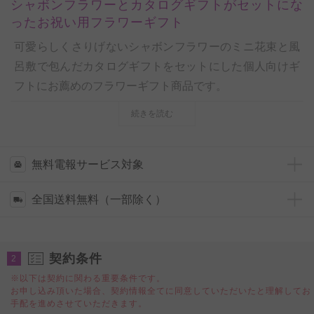
シャボンフラワーとカタログギフトがセットにな
ったお祝い用フラワーギフト
可愛らしくさりげないシャボンフラワーのミニ花束と風
呂敷で包んだカタログギフトをセットにした個人向けギ
フトにお薦めのフラワーギフト商品です。
風呂敷で包むことによってただのカタログギフトではな
続きを読む
く、ワンランク上のギフト、プレゼントの贈り物として
アピールできる一品です。
誕生日祝い、結婚祝い、出産祝い、退職祝い、還暦や米
無料電報サービス対象
寿などの長寿祝いなどの各種お祝い事へのプレゼントや
全国送料無料（一部除く）
贈り物から、開店祝い、開業祝い、移転祝い、就任祝い
などのビジネス向けのお祝い事に贈っていただけるフラ
ワーギフト商品です。
契約条件
2
お祝い花と供花を販売するネットの花屋ビジネスフラワ
※以下は契約に関わる重要条件です。
ー®が提案する、新しい形のお祝い向けフラワーギフト
お申し込み頂いた場合、契約情報全てに同意していただいたと理解してお
です。
手配を進めさせていただきます。