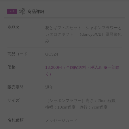
【シャボンフラワー】
商品詳細
2-1
20cm程度の片手で持てる可愛らしいシャボンフラワーの
花束です。室内空間のワンポイントインテリアとしてご
商品名
花とギフトのセット シャボンフラワーと
カタログギフト （dancyu/CB）風呂敷包
利用いただけます。生花と異なり枯れる事の無いお花な
み
ので保存性に優れた一品です。
商品コード
GC324
【カタログギフト（dancyu/CB）】
価格
食と暮らしを楽しむ人のための月刊誌『dancyu』の紙面
13,200円
（全国配送料・税込み ※一部除
く）
に取り上げられた、日本全国の美味を集めたグルメカタ
ログです。（11,000円相当 掲載点数35点以上）
販売期間
通年
『dancyu』は1990年の創刊以来老若男女問わず購読され
ている人気雑誌で、このカタログギフトでは肉や海産物
サイズ
［シャボンフラワー］高さ：25cm程度
横幅：10cm程度 奥行：7cm程度
をはじめとした食材や調味料、お菓子など『dancyu』編
集部が直接取材の元厳選をした全国各地のグルメを掲載
名札種類
メッセージカード
しております。