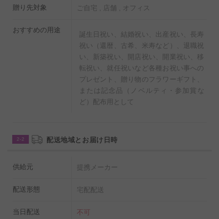
また、オリジナルコラムが掲載されており、商品を選ぶ
贈り先対象
ご自宅 , 店舗 , オフィス
だけでなく読んでも楽しむことができる雑誌風のページ
おすすめの用途
が特徴です。
誕生日祝い、結婚祝い、出産祝い、長寿
祝い（還暦、古希、米寿など）、退職祝
カタログギフト本体は上品な風呂敷で包んだ状態でのお
い、新築祝い、開店祝い、開業祝い、移
届けとなります。
転祝い、就任祝いなど各種お祝い事への
プレゼント、贈り物のフラワーギフト、
カタログギフト（dancyu/CB）の全掲載内容を見る
または記念品（ノベルティ・参加賞な
（電子カタログ）
ど）配布用として
配送地域とお届け日時
2-2
供給元
提携メーカー
配送形態
宅配配送
当日配送
不可