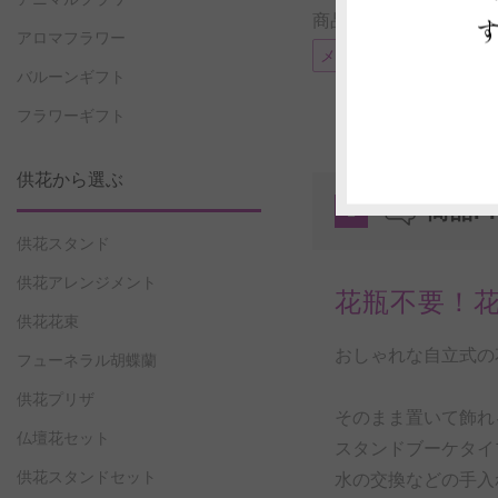
商品に付帯可能なサー
アロマフラワー
メッセージカード
電
バルーンギフト
フラワーギフト
供花から選ぶ
商品P
1
供花スタンド
供花アレンジメント
花瓶不要！
供花花束
おしゃれな自立式の
フューネラル胡蝶蘭
供花プリザ
そのまま置いて飾れ
仏壇花セット
スタンドブーケタイ
供花スタンドセット
水の交換などの手入