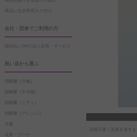
商品お届けを受取人が指定
商品に当店専用タグ付け
会社・団体でご利用の方
締め払いOKの法人会員・サービス
祝い花から選ぶ
胡蝶蘭［大輪］
胡蝶蘭［中大輪］
胡蝶蘭［ミディ］
胡蝶蘭［アレンジ］
洋蘭
花瓶不要！花束を渡すま
花束・ブーケ