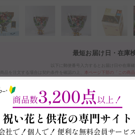
最短お届け日・在庫
以下に郵便番号入力するとお届け日や在庫
商品を注文する場合は契約条件を確認の上、
本ページ下部の「この商
※最短お届け日以降であれば、お届け日をご
3,200点
お届け日と在庫検索について
商品数
以上！
～
祝い花と供花の
専門サイト
この商品の在庫・
お届け日を確
会社で！個人で！
便利な無料会員サービ