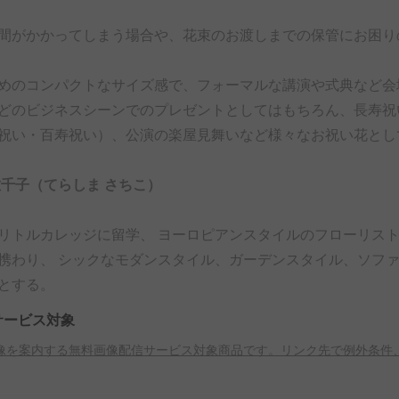
間がかかってしまう場合や、花束のお渡しまでの保管にお困り
めのコンパクトなサイズ感で、フォーマルな講演や式典など会
どのビジネスシーンでのプレゼントとしてはもちろん、長寿祝
祝い・百寿祝い）、公演の楽屋見舞いなど様々なお祝い花とし
佐千子（てらしま さちこ）
リトルカレッジに留学、 ヨーロピアンスタイルのフローリス
携わり、 シックなモダンスタイル、ガーデンスタイル、ソフ
とする。
サービス対象
像を案内する無料画像配信サービス対象商品です。リンク先で例外条件