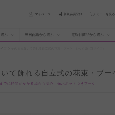
マイページ
新規会員登録
カートを見る
ら選ぶ
当日配送から選ぶ
電報付商品から選ぶ
サイズ
そのまま置いて飾れる自立式の花束・ブーケ シック系（Sサイズ）
置いて飾れる自立式の花束・ブー
までに時間がかかる場合も安心、保水ポットつきブーケ