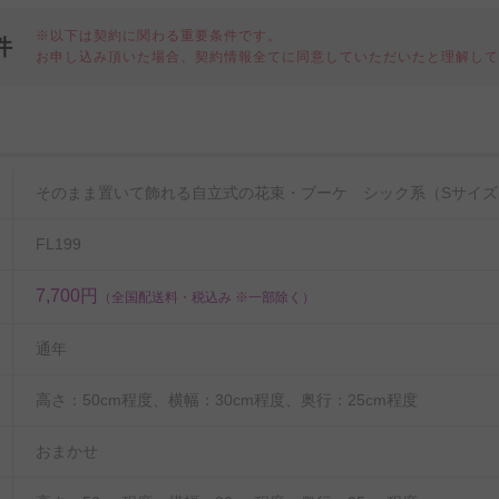
※以下は契約に関わる重要条件です。
件
お申し込み頂いた場合、契約情報全てに同意していただいたと理解し
細
そのまま置いて飾れる自立式の花束・ブーケ シック系（Sサイズ
FL199
7,700円
（全国配送料・税込み ※一部除く）
通年
高さ：50cm程度、横幅：30cm程度、奥行：25cm程度
おまかせ