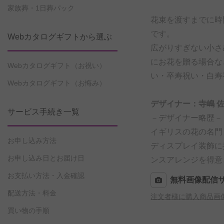
家族葬・1日葬パック
花束を渡すまでに時
です。
Webカタログギフトから選ぶ
広がりすぎない小さ
にお花を贈る場合な
Webカタログギフト（お祝い）
い・卒寿祝い・白寿
Webカタログギフト（お悔み）
デザイナー：寺嶋 
サービス手続き一覧
－デザイナー略歴－
イギリスの花の名門
お申し込み方法
ディスプレイ装飾に
お申し込み日とお届け日
ンスアレンジを得意
お支払い方法・入金確認
無料画像配信
配送方法・料金
注文者様に購入商品画
買い物の手順