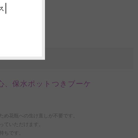
ス
心、保水ポットつきブーケ
ため花瓶への生け直しが不要です。
っていただけます。
持ちです。