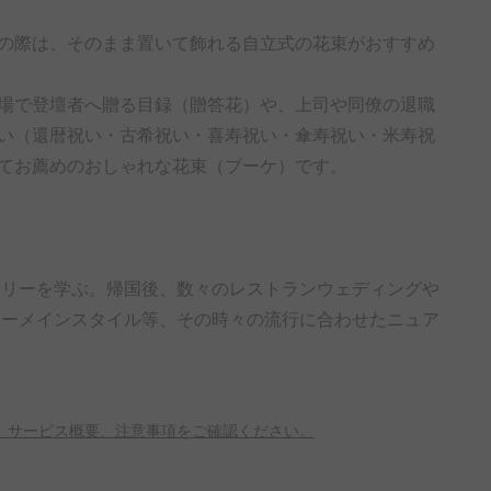
の際は、そのまま置いて飾れる自立式の花束がおすすめ
場で登壇者へ贈る目録（贈答花）や、上司や同僚の退職
い（還暦祝い・古希祝い・喜寿祝い・傘寿祝い・米寿祝
てお薦めのおしゃれな花束（ブーケ）です。
トリーを学ぶ。帰国後、数々のレストランウェディングや
ァーメインスタイル等、その時々の流行に合わせたニュア
、サービス概要、注意事項をご確認ください。