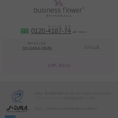
0120-
4
1
8
7
-
7
4
（携帯・PHS 可）
FAXでのご注文
FAX申込書
03-6404-0045
お問い合わせ
当店は、個人情報の適切な取り扱いを行う会社にのみ許可される
「プライバシーマーク」の付与認定を受けています。
当店は、公益社団法人日本通信販売協会の正会員です。