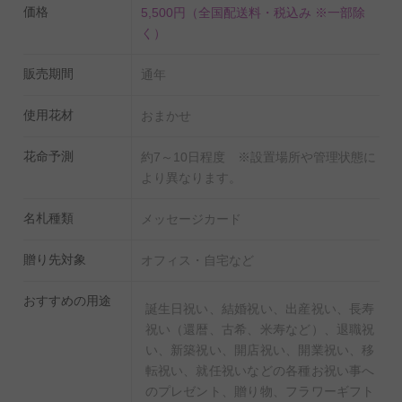
価格
5,500円
（全国配送料・税込み ※一部除
【癒やしを感じるグリーンとバラのアレンジメントフラ
く）
ワー】
販売期間
通年
爽やかなグリーンと上品なバラのアレンジメントフラワ
ーです。
使用花材
おまかせ
皇室献上実績あり、農林水産大臣賞をはじめ数々の受賞
歴あり、国産苗にこだわった提携バラ農園より直送する
花命予測
約7～10日程度 ※設置場所や管理状態に
より異なります。
お花は、花の大きさ、葉の瑞々しさ、花持ちの長さが違
います。
名札種類
メッセージカード
【月を表すコーヒーカップ】
贈り先対象
オフィス・自宅など
花言葉は「節度」「慎み」、4月を表すツツジ柄のコー
おすすめの用途
ヒーカップです。
誕生日祝い、結婚祝い、出産祝い、長寿
祝い（還暦、古希、米寿など）、退職祝
日本製の美濃焼なので高品質で安心な一品です。
い、新築祝い、開店祝い、開業祝い、移
転祝い、就任祝いなどの各種お祝い事へ
のプレゼント、贈り物、フラワーギフト