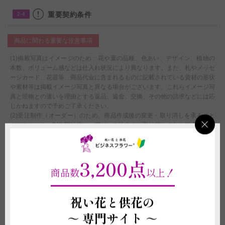
重要契約条件
2-4
商品に関わる重要な注意事項
(1)掲載写真はイメージのため、花や葉の品種、色あい、デザイン、植物の
本数、ボリューム感などは仕入れ状況により異なります。また、札やメッセ
ージカード、花器等、商品代金に含まれるものに記載されている資材の形状
や素材等は掲載イメージ写真と異なる場合がございます。これらイメージ写
真と現物との違いを理由とする返品、返金、交換、その他の請求などには応
じかねますので予めご了承ください。
(2)受注制作（オーダー）のため、商品作成後の変更・取り消しを承ること
ができません。制作開始後に、万が一ご注文をお取り消しされた場合も代金
はご注文者様に全額負担いただきます。
配送に関わる重要な注意事項
3,200点
商品数
以上！
(1)北海道・沖縄へのお届けは別途1,000円（税別）の追加送料オプションの
付帯購入が必要になります。お買い物カート内ご注文情報入力ページの＜商
品付帯サービス＞にて、追加送料オプションのご購入をお願いいたします。
祝い花と供花の
購入をお忘れになれれた場合は、当店にて請求金額の追加変更をさせていた
～
専門サイト ～
だきます。
(2)平日12:00以降、土曜日12:00以降、及び営業時間外または休業日にいた