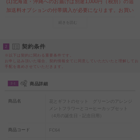
(1)北海道・沖縄へのお届けは別途1,000円（税別）の追
加送料オプションの付帯購入が必要になります。お買い
物カート内ご注文情報入力ページの＜商品付帯サービス
続きを読む
＞にて、追加送料オプションのご購入をお願いいたしま
す。購入をお忘れになられた場合は、当店にて請求金額
の追加変更をさせていただきます。
契約条件
2
※以下は契約に関わる重要条件です。
お申し込み頂いた場合、契約情報全てに同意していただいたと理解してお
◆◇◆
4月
の誕生日、記念日などのお祝いにぴったり
手配を進めさせていただきます。
のフラワーギフト ◆◇◆
癒やしを感じるグリーンとバラのアレンジメントフラワ
商品詳細
2-1
ーと月を表すコーヒーカップのがセットになった、個人
向けギフトにお薦めのフラワーギフト商品です。
商品名
花とギフトのセット グリーンのアレンジ
誕生日祝い、結婚祝い、出産祝い、就任祝い、退職祝
メントフラワーとコーヒーカップセット
い、還暦や米寿などの長寿祝いなど、各種お祝い事への
（4月の誕生日・記念日用）
プレゼント、贈り物としてビジネスフラワー®が提案す
商品コード
FC64
る新しい形のフラワーギフト商品です。