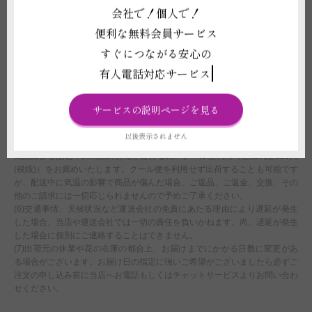
会社で！個人で！
だいたご注文につきましては、翌営業日をもってご注文を承諾したものとさ
せていただきます。
便利な無料会員サービス
(3)ライブや式典、結婚式などイベント会場へお届けする場合、お届け先側
すぐにつながる安心の
で搬入日時を指定されている場合は、配達時間のご選択にかかわらず、先方
の指示に従い配送いたします。なお、先方の指定時間での対応が難しい場合
有人電話対応サービス
は、商品変更等や配送日時変更をご相談することや、ご注文をお断りさせて
いただくことがございます。
(4)注文フォームでお届け時間帯のご指定いただいたとしても、運送会社の
サービスの説明ページを見る
規定に伴い、確約はできません。あくまでご希望として承りますので、予め
ご了承ください。
以後表示されません
(5)お届け先地域の最低気温が0度以下または最高気温が30度以上の時期は、
気温による配送中の商品の劣化を避ける為、クール便利用（追加代金600円
(税抜)）をお薦めいたします。クール便を利用せず出荷することも可能です
が、配送中に気温の影響で商品が傷んだ場合、ご返品、ご返金、交換、その
他のご請求には一切応じられませんので予めご了承ください。
(6)交通事情、天候状況など運送会社の免責にあたる理由により遅延が発生
した場合、当店や運送会社では一切の責任を負いかねます。尚、遅延が発生
した場合に個別にご連絡することはできません。
(7)出荷元の休業や花の在庫の都合上、お届けまでにかかる日数に変更があ
る場合がございます。お届け日の指定に強いご希望がございましたら必ずご
注文の申し込み前に当店へお電話もしくはチャットサービスよりお問い合わ
せください。