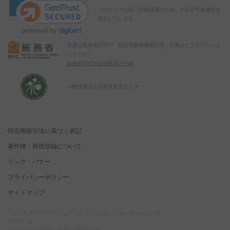
このサイトは個人情報保護のため、SSL暗号化通信を
導入しています。
当店は総務省認可の「特定信書便事業許可」を受けたフラワーショ
ップです。
総務省特定信書便事業許可状
一般財団法人日本花普及センター
特定商取引法に基づく表記
著作権・商標登録について
リンク・バナー
プライバシーポリシー
サイトマップ
「ビジネスフラワー®」はワールドコーポレーション株式会社の登
録商標です。
©World Corporation. All Right Reserved.