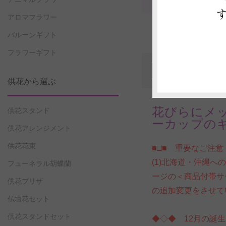
アロマフラワー
バルーンギフト
フラワーギフト
商品P
1
供花から選ぶ
花びらにメ
供花スタンド
ーカップの
供花アレンジメント
供花花束
■□■ 重要なご注意
(1)北海道・沖縄
フューネラル胡蝶蘭
ージの＜商品付帯サ
供花プリザ
の追加変更をさせて
仏壇花セット
供花スタンドセット
◆◇◆
12月
の誕生