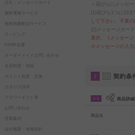
立札・メッセージカード
＜花びらにメッセー
(1)花びら1つに1
無料電報サービス
して下さい。不要の
無料画像配信サービス
(2)メッセージカ
ラッピング
選択、［メッセージ
FAX申込書
※メッセージの入力
オーダーメイドお問い合わせ
会員制度・登録
契約条
ポイント制度・交換
2
カタログ請求
フラワーギフト券
2-1
商品詳
お問い合わせ
商品名
営業案内
会社概要・各種規約