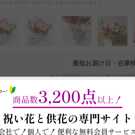
ジメントフラワー（ガーベラ）とコーヒーカップセット
最短お届け日・在庫
以下に郵便番号入力するとお届け日や在庫
商品を注文する場合は契約条件を確認の上、
本ページ下部の「この商
3,200点
※最短お届け日以降であれば、お届け日をご
商品数
以上！
お届け日と在庫検索について
～
祝い花と供花の
専門サイト
会社で！個人で！
便利な無料会員サービ
この商品の在庫・
お届け日を確