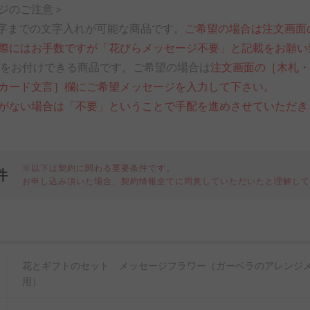
ジのご注意＞
0文字までの文字入れが可能な商品です。
ご希望の場合は注文画面
際にはお手数ですが「花びらメッセージ不要」と記載をお願い
ードをお付けできる商品です。ご希望の場合は
注文画面の［木札
カード文言］欄にご希望メッセージを入力して下さい。
がない場合は「不要」ということで手配を進めさせていただき
※以下は契約に関わる重要条件です。
件
お申し込み頂いた場合、契約情報全てに同意していただいたと理解し
細
花とギフトのセット メッセージフラワー（ガーベラのアレンジメ
用）