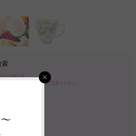
検索
確認が可能です。
品を購入する」ボタンよりご注文ください。
指定いただけます。
の案内動画
 ～
ス
認する