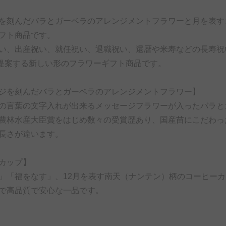
を刻んだバラとガーベラのアレンジメントフラワーと月を表す
フト商品です。
い、出産祝い、就任祝い、退職祝い、還暦や米寿などの長寿祝
提案する新しい形のフラワーギフト商品です。
ジを刻んだバラとガーベラのアレンジメントフラワー】
の言葉の文字入れが出来るメッセージフラワーが入ったバラと
農林水産大臣賞をはじめ数々の受賞歴あり、国産苗にこだわっ
長さが違います。
カップ】
」「福をなす」、12月を表す南天（ナンテン）柄のコーヒー
で高品質で安心な一品です。