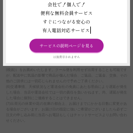
だいたご注文につきましては、翌営業日をもってご注文を承諾したものとさ
会社で！個人で！
せていただきます。
便利な無料会員サービス
(3)ライブや式典、結婚式などイベント会場へお届けする場合、お届け先側
で搬入日時を指定されている場合は、配達時間のご選択にかかわらず、先方
すぐにつながる安心の
の指示に従い配送いたします。なお、先方の指定時間での対応が難しい場合
有人電話対応サービス
は、商品変更等や配送日時変更をご相談することや、ご注文をお断りさせて
いただくことがございます。
(4)注文フォームでお届け時間帯のご指定いただいたとしても、運送会社の
サービスの説明ページを見る
規定に伴い、確約はできません。あくまでご希望として承りますので、予め
ご了承ください。
以後表示されません
(5)お届け先地域の最低気温が0度以下または最高気温が30度以上の時期は、
気温による配送中の商品の劣化を避ける為、クール便利用（追加代金600円
(税抜)）をお薦めいたします。クール便を利用せず出荷することも可能です
が、配送中に気温の影響で商品が傷んだ場合、ご返品、ご返金、交換、その
他のご請求には一切応じられませんので予めご了承ください。
(6)交通事情、天候状況など運送会社の免責にあたる理由により遅延が発生
した場合、当店や運送会社では一切の責任を負いかねます。尚、遅延が発生
した場合に個別にご連絡することはできません。
(7)出荷元の休業や花の在庫の都合上、お届けまでにかかる日数に変更があ
る場合がございます。お届け日の指定に強いご希望がございましたら必ずご
注文の申し込み前に当店へお電話もしくはチャットサービスよりお問い合わ
せください。