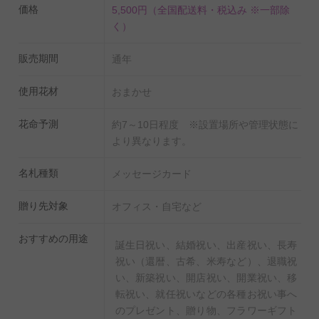
価格
5,500円
（全国配送料・税込み ※一部除
【癒やしを感じるグリーンとバラの花束】
く）
爽やかなグリーンと上品なバラの花束です。
販売期間
通年
皇室献上実績あり、農林水産大臣賞をはじめ数々の受賞
歴あり、国産苗にこだわった提携バラ農園より直送する
使用花材
おまかせ
お花は、花の大きさ、葉の瑞々しさ、花持ちの長さが違
います。
花命予測
約7～10日程度 ※設置場所や管理状態に
より異なります。
【月を表すコーヒーカップ】
名札種類
メッセージカード
花言葉は「忍耐」「淡い思い」、11月を表すシュウメイ
菊柄のコーヒーカップです。
贈り先対象
オフィス・自宅など
日本製の美濃焼なので高品質で安心な一品です。
おすすめの用途
誕生日祝い、結婚祝い、出産祝い、長寿
祝い（還暦、古希、米寿など）、退職祝
い、新築祝い、開店祝い、開業祝い、移
転祝い、就任祝いなどの各種お祝い事へ
のプレゼント、贈り物、フラワーギフト