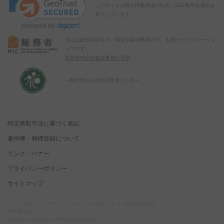
このサイトは個人情報保護のため、SSL暗号化通信を
導入しています。
当店は総務省認可の「特定信書便事業許可」を受けたフラワーショ
ップです。
総務省特定信書便事業許可状
一般財団法人日本花普及センター
特定商取引法に基づく表記
著作権・商標登録について
リンク・バナー
プライバシーポリシー
サイトマップ
「ビジネスフラワー®」はワールドコーポレーション株式会社の登
録商標です。
©World Corporation. All Right Reserved.