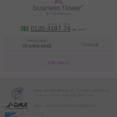
0120-
4
1
8
7
-
7
4
（携帯・PHS 可）
FAXでのご注文
FAX申込書
03-6404-0045
お問い合わせ
当店は、個人情報の適切な取り扱いを行う会社にのみ許可される
「プライバシーマーク」の付与認定を受けています。
当店は、公益社団法人日本通信販売協会の正会員です。