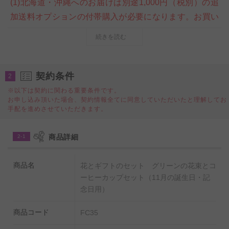
(1)北海道・沖縄へのお届けは別途1,000円（税別）の追
加送料オプションの付帯購入が必要になります。お買い
物カート内ご注文情報入力ページの＜商品付帯サービス
続きを読む
＞にて、追加送料オプションのご購入をお願いいたしま
す。購入をお忘れになられた場合は、当店にて請求金額
の追加変更をさせていただきます。
契約条件
2
※以下は契約に関わる重要条件です。
お申し込み頂いた場合、契約情報全てに同意していただいたと理解してお
◆◇◆
11月
の誕生日、記念日などのお祝いにぴったり
手配を進めさせていただきます。
のフラワーギフト ◆◇◆
癒やしを感じるグリーンとバラの花束と月を表すコーヒ
商品詳細
2-1
ーカップのがセットになった、個人向けギフトにお薦め
のフラワーギフト商品です。
商品名
花とギフトのセット グリーンの花束とコ
誕生日祝い、結婚祝い、出産祝い、就任祝い、退職祝
ーヒーカップセット（11月の誕生日・記
い、還暦や米寿などの長寿祝いなど、各種お祝い事への
念日用）
プレゼント、贈り物としてビジネスフラワー®が提案す
商品コード
FC35
る新しい形のフラワーギフト商品です。