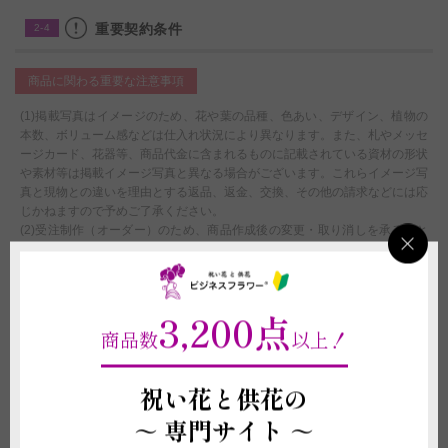
重要契約条件
2-4
商品に関わる重要な注意事項
(1)掲載写真はイメージのため、花や葉の品種、色あい、デザイン、植物の
本数、ボリューム感などは仕入れ状況により異なります。また、札やメッセ
ージカード、花器等、商品代金に含まれるものに記載されている資材の形状
や素材等は掲載イメージ写真と異なる場合がございます。これらイメージ写
真と現物との違いを理由とする返品、返金、交換、その他の請求などには応
じかねますので予めご了承ください。
(2)受注制作（オーダー）のため、商品作成後の変更・取り消しを承ること
ができません。制作開始後に、万が一ご注文をお取り消しされた場合も代金
はご注文者様に全額負担いただきます。
配送に関わる重要な注意事項
3,200点
商品数
以上！
(1)北海道・沖縄へのお届けは別途1,000円（税別）の追加送料オプションの
付帯購入が必要になります。お買い物カート内ご注文情報入力ページの＜商
品付帯サービス＞にて、追加送料オプションのご購入をお願いいたします。
祝い花と供花の
購入をお忘れになれれた場合は、当店にて請求金額の追加変更をさせていた
だきます。
～
専門サイト ～
(2)平日12:00以降、土曜日12:00以降、及び営業時間外または休業日にいた