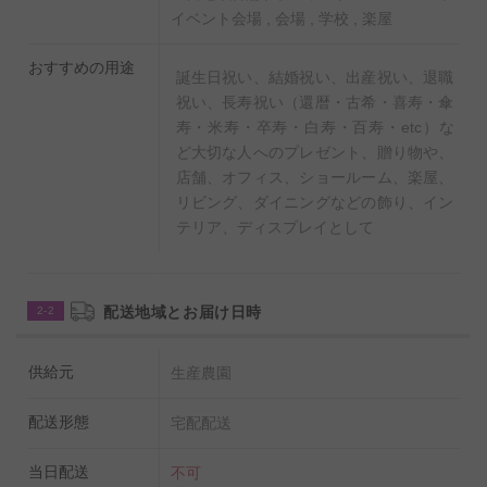
づらく、普通に使用していれば割れる心配もほぼありま
イベント会場 , 会場 , 学校 , 楽屋
せん。また、素材自体に凹凸が少ないため、バクテリア
おすすめの用途
の繁殖を防ぎ花が長持ちする（発生率：プラスチックの
誕生日祝い、結婚祝い、出産祝い、退職
祝い、長寿祝い（還暦・古希・喜寿・傘
1/15、ガラスの1/4）特性があります。
寿・米寿・卒寿・白寿・百寿・etc）な
ど大切な人へのプレゼント、贈り物や、
店舗、オフィス、ショールーム、楽屋、
リビング、ダイニングなどの飾り、イン
テリア、ディスプレイとして
配送地域とお届け日時
2-2
供給元
生産農園
配送形態
宅配配送
当日配送
不可