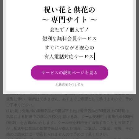
ございますので使用しないでください。
祝い花と供花の
(3)受注制作（オーダー）のため、商品作成後の変更・取り消しを承ること
～
専門サイト ～
ができません。制作開始後に、万が一ご注文をお取り消しされた場合も代金
はご注文者様に全額負担いただきます。
会社で！個人で！
配送に関わる重要な注意事項
便利な無料会員サービス
すぐにつながる安心の
(1)北海道・沖縄へのお届けは別途1,000円（税別）の追加送料オプションの
付帯購入が必要になります。お買い物カート内ご注文情報入力ページの＜商
有人電話対応サービス
品付帯サービス＞にて、追加送料オプションのご購入をお願いいたします。
購入をお忘れになれれた場合は、当店にて請求金額の追加変更をさせていた
だきます。
サービスの説明ページを見る
(2)平日15:00以降、土曜日12:00以降、及び営業時間外または休業日にいた
だいたご注文につきましては、翌営業日をもってご注文を承諾したものとさ
以後表示されません
せていただきます。
(3)注文フォームでお届け時間帯のご指定いただいたとしても、運送会社の
規定に伴い、確約はできません。あくまでご希望として承りますので、予め
ご了承ください。
(4)お届け先地域の最低気温が0度以下または最高気温が30度以上の時期は、
気温による配送中の商品の劣化を避ける為、クール便利用（追加代金600円
(税抜)）をお薦めいたします。クール便を利用せず出荷することも可能です
が、配送中に気温の影響で商品が傷んだ場合、ご返品、ご返金、交換、その
他のご請求には一切応じられませんので予めご了承ください。