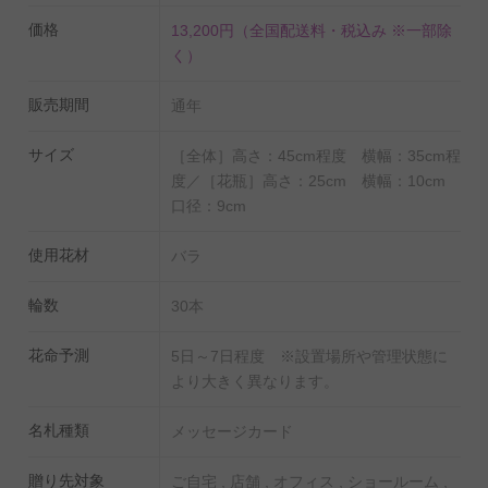
寿・卒寿・白寿・百寿・etc）など大切な人へのプレゼン
価格
13,200円
（全国配送料・税込み ※一部除
ト、贈り物としてお薦めしたい一品です。
く）
また、30本という多めのボリュームとなっているため、
販売期間
店舗やオフィスなどのお客様を迎える空間のインテリア
通年
としても十分な規格となっています。
サイズ
［全体］高さ：45cm程度 横幅：35cm程
度／［花瓶］高さ：25cm 横幅：10cm
【オレンジバラ（オレンジローズ）について】
口径：9cm
オレンジバラの花言葉は「愛嬌」「信頼」「絆」「さわ
使用花材
バラ
やか」です。見た目のさわやかさ、贈り相手との絆や繋
がりを伝えることができる非常に人気の高いお花です。
輪数
30本
【ポリカーボネート製の花瓶（フラワーベース）】
花命予測
5日～7日程度 ※設置場所や管理状態に
航空機の窓にも使用されているポリカーボネート（ABS
より大きく異なります。
の5倍、塩ビの10倍、PEアクリルの50倍の耐衝撃性）で
名札種類
メッセージカード
作られた花瓶（フラワーベース）です。高級ガラスと比
較しても軽く、同等の透過率、熱伝導率は1/10を結露し
贈り先対象
ご自宅 , 店舗 , オフィス , ショールーム ,