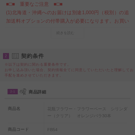
■□■ 重要なご注意 ■□■
(1)北海道・沖縄へのお届けは別途1,000円（税別）の追
加送料オプションの付帯購入が必要になります。お買い
物カート内ご注文情報入力ページの＜商品付帯サービス
続きを読む
＞にて、追加送料オプションのご購入をお願いいたしま
す。購入をお忘れになられた場合は、当店にて請求金額
の追加変更をさせていただきます。
契約条件
2
※以下は契約に関わる重要条件です。
お申し込み頂いた場合、契約情報全てに同意していただいたと理解してお
皇室献上、農林水産大臣賞受賞実績のある農園で生産し
手配を進めさせていただきます。
た新鮮なバラを、ポリカーボネート製のお洒落な花瓶
（フラワーベース）と一緒にお届けするスタイルのフラ
商品詳細
2-1
ワーギフト商品です。
国産苗にこだわった高級薔薇は、花の大きさ、葉の瑞々
商品名
花瓶フラワー・フラワーベース シリンダ
しさ、花持ちの長さが一般的な生花店で販売されている
ー（クリア） オレンジバラ30本
バラとは異なるので、誕生日祝い、結婚祝い、出産祝
商品コード
FB54
い、退職祝い、長寿祝い（還暦・古希・喜寿・傘寿・米