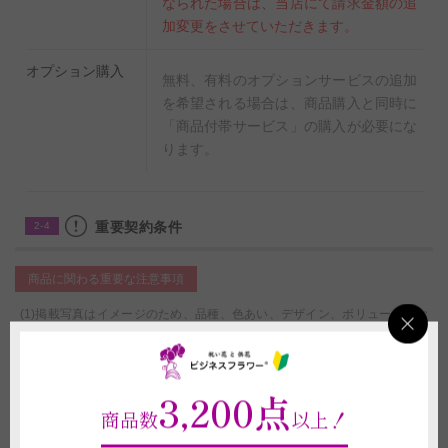
なられた場合は、当店にて請求金額の追
加変更をさせていただきます。
オプション購入
無料、有料のオプションサービスの追加
を希望される場合は、商品購入と同時に
「商品付帯サービス」の購入が必要にな
ります。
重要契約条件
2-4
商品に関わる重要な注意事項
(1)掲載写真はイメージのため、品種、色あい、デザイン、ボリューム感な
どは状況により差異がございます。また、メッセージカードやラッピング資
材等の形状や素材等は掲載イメージ写真と異なる場合がございます。これら
イメージ写真と現物との違いを理由とする返品、返金、交換、その他の請求
などには応じかねますので予めご了承ください。
3,200点
(2)花瓶は強い衝撃を与えると傷やへこみが生じることや破損することがご
商品数
以上！
ざいますので、お取り扱いにはご注意ください。また、ベンジンやシンナー
等の有機溶剤、ガラスコーティング剤はケミカルクラックを誘発する恐れが